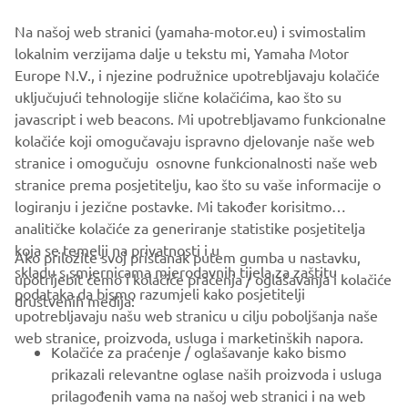
panel equipped with backlit buttons
Na našoj web stranici (yamaha-motor.eu) i svimostalim
If you want to know more about this project, visit the
Pro
lokalnim verzijama dalje u tekstu mi, Yamaha Motor
Users
section.
Europe N.V., i njezine podružnice upotrebljavaju kolačiće
uključujući tehnologije slične kolačićima, kao što su
javascript i web beacons. Mi upotrebljavamo funkcionalne
kolačiće koji omogučavaju ispravno djelovanje naše web
WATCH THE VIDEO
stranice i omogučuju osnovne funkcionalnosti naše web
stranice prema posjetitelju, kao što su vaše informacije o
logiranju i jezične postavke. Mi također korisitmo
analitičke kolačiće za generiranje statistike posjetitelja
koja se temelji na privatnosti i u
Ako priložite svoj pristanak putem gumba u nastavku,
skladu s smjernicama mjerodavnih tijela za zaštitu
upotrijebit ćemo i kolačiće praćenja / oglašavanja i kolačiće
CORPORATE
podataka da bismo razumjeli kako posjetitelji
društvenih medija:
upotrebljavaju našu web stranicu u cilju poboljšanja naše
web stranice, proizvoda, usluga i marketinških napora.
FOR BUSINESS
Kolačiće za praćenje / oglašavanje kako bismo
prikazali relevantne oglase naših proizvoda i usluga
MORE YAMAHA
prilagođenih vama na našoj web stranici i na web