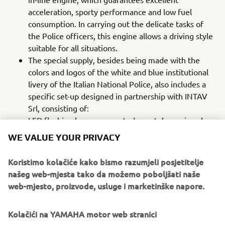
acceleration, sporty performance and low fuel
consumption. In carrying out the delicate tasks of
the Police officers, this engine allows a driving style
suitable for all situations.
The special supply, besides being made with the
colors and logos of the white and blue institutional
livery of the Italian National Police, also includes a
specific set-up designed in partnership with INTAV
Srl, consisting of:
LED flashing beacon mounted on a telescopic pole
A pair of front flashing lights with LED technology,
WE VALUE YOUR PRIVACY
integrated in the standard windscreen
Sound kit consisting of a pair of neodymium
Koristimo kolačiće kako bismo razumjeli posjetitelje
speakers with lowered profile, master and slave,
našeg web-mjesta tako da možemo poboljšati naše
equipped with an electronic module
web-mjesto, proizvode, usluge i marketinške napore.
Integrated two-tone siren, emergency / rescue
sound
Kolačići na YAMAHA motor web stranici
Management system with waterproof push-button