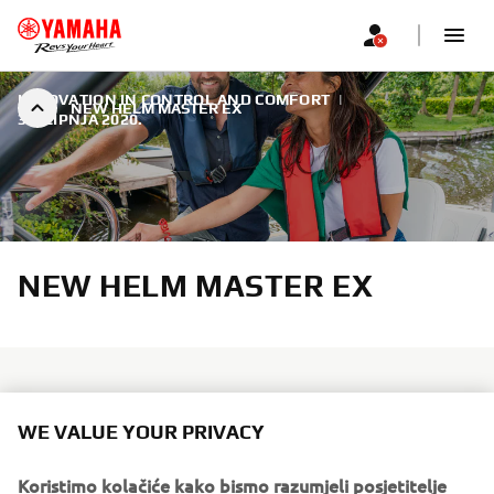
INNOVATION IN CONTROL AND COMFORT
|
NEW HELM MASTER EX
30. LIPNJA 2020.
NEW HELM MASTER EX
WE VALUE YOUR PRIVACY
Yamaha Motor Europe is delighted to unveil the all-new
Helm Master EX control rigging system, making boat
Koristimo kolačiće kako bismo razumjeli posjetitelje
operations both easy and enjoyable with a sophisticated