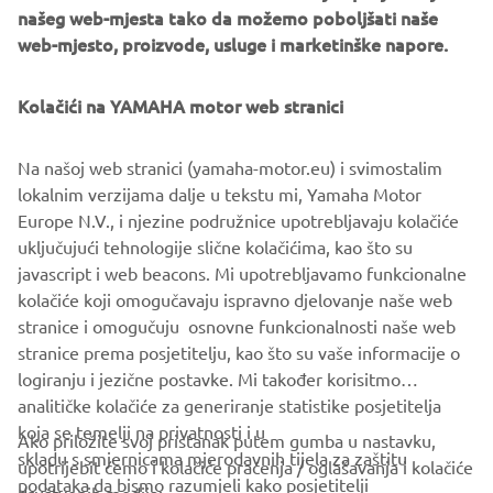
našeg web-mjesta tako da možemo poboljšati naše
array of features, with innovation and engineering
web-mjesto, proizvode, usluge i marketinške napore.
excellence at the forefront.
The Helm Master EX is designed to make user experience
Kolačići na YAMAHA motor web stranici
on the water not only enjoyable, but readily available to
newcomers, as well as giving professionals access to
Na našoj web stranici (yamaha-motor.eu) i svimostalim
additional features to help extract maximum
lokalnim verzijama dalje u tekstu mi, Yamaha Motor
performance.
Europe N.V., i njezine podružnice upotrebljavaju kolačiće
uključujući tehnologije slične kolačićima, kao što su
javascript i web beacons. Mi upotrebljavamo funkcionalne
kolačiće koji omogučavaju ispravno djelovanje naše web
DISCOVER HELM MASTER EX NOW!
stranice i omogučuju osnovne funkcionalnosti naše web
stranice prema posjetitelju, kao što su vaše informacije o
logiranju i jezične postavke. Mi također korisitmo
analitičke kolačiće za generiranje statistike posjetitelja
koja se temelji na privatnosti i u
Ako priložite svoj pristanak putem gumba u nastavku,
skladu s smjernicama mjerodavnih tijela za zaštitu
upotrijebit ćemo i kolačiće praćenja / oglašavanja i kolačiće
CORPORATE
podataka da bismo razumjeli kako posjetitelji
društvenih medija: