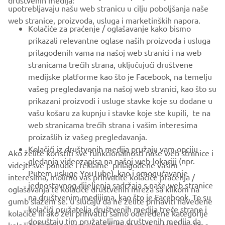
upotrebljavaju našu web stranicu u cilju poboljšanja naše
web stranice, proizvoda, usluga i marketinških napora.
FOR BUSINESS
Kolačiće za praćenje / oglašavanje kako bismo
prikazali relevantne oglase naših proizvoda i usluga
MORE YAMAHA
prilagođenih vama na našoj web stranici i na web
stranicama trećih strana, uključujući društvene
medijske platforme kao što je Facebook, na temelju
SUPPORT
vašeg pregledavanja na našoj web stranici, kao što su
prikazani proizvodi i usluge stavke koje su dodane u
vašu košaru za kupnju i stavke koje ste kupili, te na
BILTEN
web stranicama trećih strana i vašim interesima
Budite prvi koji će saznati o najnovijim ponudama, posebnim
proizašlih iz vašeg pregledavanja.
događajima, novim izdanjima i još mnogo toga
Kolačići iz društvenih medija pružaju vam opciju
Ako želite koristiti sve funkcionalnosti naše web stranice i
gledanja videozapisa na našoj web-lokaciji (npr.
videjti sve ponude i reklame prilagođene vašim
Putem usluge YouTube), kao i omogućavanje
interesima, molimo vas prihvatite kolačiće praćenja /
jednostavnog dijeljenja sadržaja s naše web stranice
oglašavanja te kolačiće društvenih mreža sa klikom na
PRETPLATITE SE
na društvenim medijima, kao što je Facebook. To su
gumb slažem se. u slučaju da ne želite prihaviti navedene
kolačići pružatelja društvenih medija treće strane i
kolačiće ili ako želi prihvatiti samo odeređene kategorije
dopuštaju tim pružateljima društvenih medija da
Pročitajte našu Politiku privatnosti kako biste saznali kako
kolačića (prmijer: samo klačići društevnih mreža) molimo