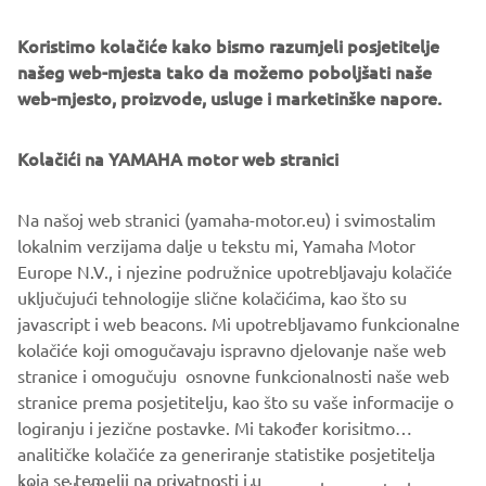
Introducing the dynamic new TRACER 9 from Yamaha.
Koristimo kolačiće kako bismo razumjeli posjetitelje
Lighter, quicker and more versatile than ever before – and
našeg web-mjesta tako da možemo poboljšati naše
featuring sleek new aerodynamic bodywork with
web-mjesto, proizvode, usluge i marketinške napore.
enhanced ergonomics – this premium next-generation
Sport Touring is built to take you and a passenger as far as
Kolačići na YAMAHA motor web stranici
your imagination will go.
Turn up your experience.
Na našoj web stranici (yamaha-motor.eu) i svimostalim
lokalnim verzijama dalje u tekstu mi, Yamaha Motor
Europe N.V., i njezine podružnice upotrebljavaju kolačiće
uključujući tehnologije slične kolačićima, kao što su
javascript i web beacons. Mi upotrebljavamo funkcionalne
kolačiće koji omogučavaju ispravno djelovanje naše web
DISCOVER THE NEW TRACER 9 & TRACER 9 GT
stranice i omogučuju osnovne funkcionalnosti naše web
stranice prema posjetitelju, kao što su vaše informacije o
logiranju i jezične postavke. Mi također korisitmo
analitičke kolačiće za generiranje statistike posjetitelja
koja se temelji na privatnosti i u