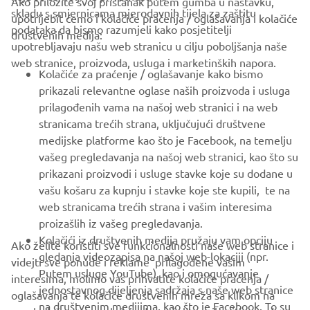
Ako priložite svoj pristanak putem gumba u nastavku,
skladu s smjernicama mjerodavnih tijela za zaštitu
upotrijebit ćemo i kolačiće praćenja / oglašavanja i kolačiće
CORPORATE
podataka da bismo razumjeli kako posjetitelji
društvenih medija:
upotrebljavaju našu web stranicu u cilju poboljšanja naše
web stranice, proizvoda, usluga i marketinških napora.
FOR BUSINESS
Kolačiće za praćenje / oglašavanje kako bismo
prikazali relevantne oglase naših proizvoda i usluga
MORE YAMAHA
prilagođenih vama na našoj web stranici i na web
stranicama trećih strana, uključujući društvene
medijske platforme kao što je Facebook, na temelju
SUPPORT
vašeg pregledavanja na našoj web stranici, kao što su
prikazani proizvodi i usluge stavke koje su dodane u
vašu košaru za kupnju i stavke koje ste kupili, te na
BILTEN
web stranicama trećih strana i vašim interesima
Budite prvi koji će saznati o najnovijim ponudama, posebnim
proizašlih iz vašeg pregledavanja.
događajima, novim izdanjima i još mnogo toga
Kolačići iz društvenih medija pružaju vam opciju
Ako želite koristiti sve funkcionalnosti naše web stranice i
gledanja videozapisa na našoj web-lokaciji (npr.
videjti sve ponude i reklame prilagođene vašim
Putem usluge YouTube), kao i omogućavanje
interesima, molimo vas prihvatite kolačiće praćenja /
jednostavnog dijeljenja sadržaja s naše web stranice
oglašavanja te kolačiće društvenih mreža sa klikom na
PRETPLATITE SE
na društvenim medijima, kao što je Facebook. To su