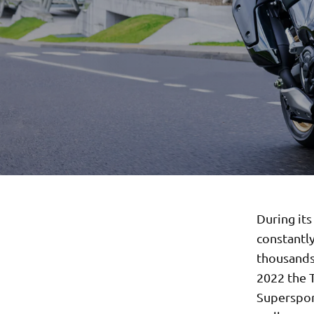
During it
constantl
thousands
2022 the 
Superspor