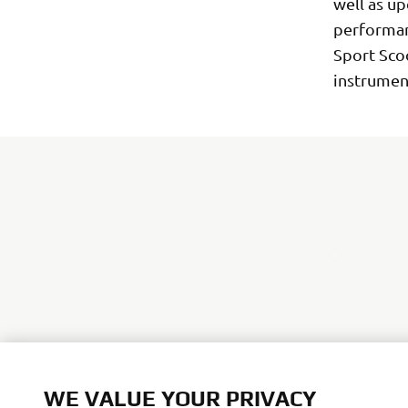
well as u
performan
Sport Sco
instrumen
.
WE VALUE YOUR PRIVACY