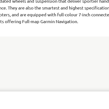
pdated wheels and suspension that deliver sportier hand
ce. They are also the smartest and highest specificati
oters, and are equipped with full-colour 7-inch connect
ts offering Full-map Garmin Navigation.
STRAIGHT TO THE MAX