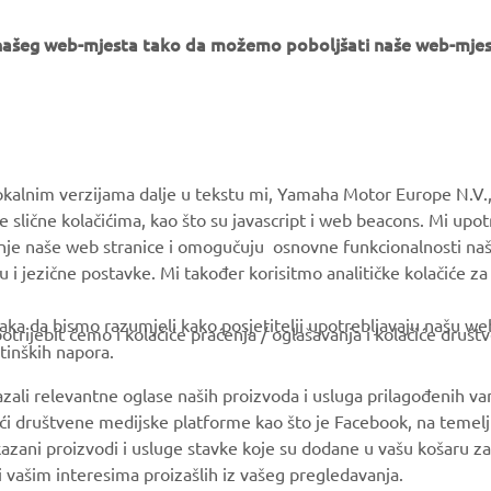
e našeg web-mjesta tako da možemo poboljšati naše web-mjes
MORE YAMAHA
SUPPORT
okalnim verzijama dalje u tekstu mi, Yamaha Motor Europe N.V.,
e slične kolačićima, kao što su javascript i web beacons. Mi upo
MyYamaha
Parts Catalogue
anje naše web stranice i omogučuju osnovne funkcionalnosti na
Yamaha Music
Book Maintenance
u i jezične postavke. Mi također korisitmo analitičke kolačiće z
Yamaha Racing
Dealer locator
ka da bismo razumjeli kako posjetitelji upotrebljavaju našu web 
trijebit ćemo i kolačiće praćenja / oglašavanja i kolačiće društ
Yamaha Motor Global
Management of Waste
tinških napora.
Batteries
Mobile Apps
azali relevantne oglase naših proizvoda i usluga prilagođenih v
jući društvene medijske platforme kao što je Facebook, na temel
kazani proizvodi i usluge stavke koje su dodane u vašu košaru za
 i vašim interesima proizašlih iz vašeg pregledavanja.