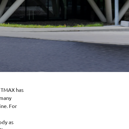
e TMAX has
 many
ine. For
ody as