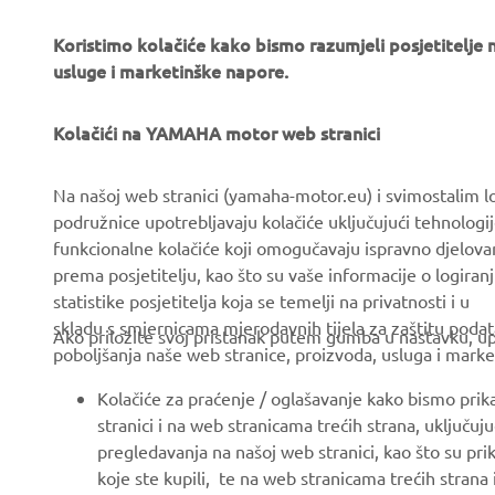
Koristimo kolačiće kako bismo razumjeli posjetitelj
usluge i marketinške napore.
Kolačići na YAMAHA motor web stranici
CORPORATE
FOR BUSINESS
Na našoj web stranici (yamaha-motor.eu) i svimostalim l
podružnice upotrebljavaju kolačiće uključujući tehnologij
About us
eBike systems
funkcionalne kolačiće koji omogučavaju ispravno djelov
News
Authorities & Police
prema posjetitelju, kao što su vaše informacije o logiranj
statistike posjetitelja koja se temelji na privatnosti i u
Events
Golfcourses
skladu s smjernicama mjerodavnih tijela za zaštitu podata
Ako priložite svoj pristanak putem gumba u nastavku, upo
Press
First responders
poboljšanja naše web stranice, proizvoda, usluga i marke
Brochures
Driving schools
Kolačiće za praćenje / oglašavanje kako bismo prik
Working at Yamaha
Robotics
stranici i na web stranicama trećih strana, uključu
pregledavanja na našoj web stranici, kao što su pri
Become a Dealer
Partnerships
koje ste kupili, te na web stranicama trećih strana