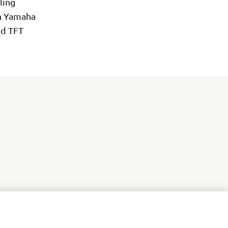
ling
on Yamaha
ed TFT