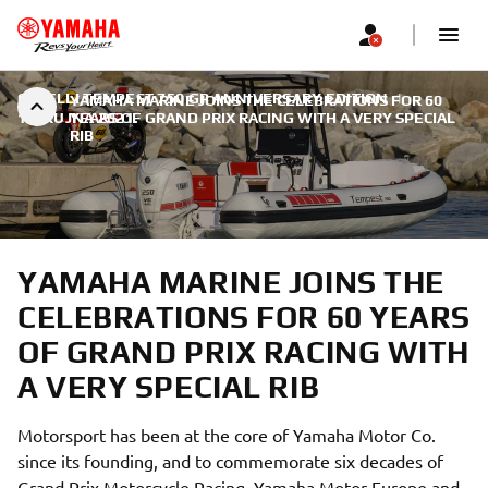
CAPELLI TEMPEST 750 GP ANNIVERSARY EDITION
|
YAMAHA MARINE JOINS THE CELEBRATIONS FOR 60
15. RUJNA 2021.
YEARS OF GRAND PRIX RACING WITH A VERY SPECIAL
RIB
YAMAHA MARINE JOINS THE
CELEBRATIONS FOR 60 YEARS
OF GRAND PRIX RACING WITH
A VERY SPECIAL RIB
Motorsport has been at the core of Yamaha Motor Co.
since its founding, and to commemorate six decades of
Grand Prix Motorcycle Racing, Yamaha Motor Europe and