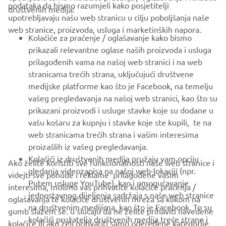
CORPORATE
podataka da bismo razumjeli kako posjetitelji
društvenih medija:
upotrebljavaju našu web stranicu u cilju poboljšanja naše
web stranice, proizvoda, usluga i marketinških napora.
FOR BUSINESS
Kolačiće za praćenje / oglašavanje kako bismo
prikazali relevantne oglase naših proizvoda i usluga
MORE YAMAHA
prilagođenih vama na našoj web stranici i na web
stranicama trećih strana, uključujući društvene
medijske platforme kao što je Facebook, na temelju
SUPPORT
vašeg pregledavanja na našoj web stranici, kao što su
prikazani proizvodi i usluge stavke koje su dodane u
vašu košaru za kupnju i stavke koje ste kupili, te na
BILTEN
web stranicama trećih strana i vašim interesima
Budite prvi koji će saznati o najnovijim ponudama, posebnim
proizašlih iz vašeg pregledavanja.
događajima, novim izdanjima i još mnogo toga
Kolačići iz društvenih medija pružaju vam opciju
Ako želite koristiti sve funkcionalnosti naše web stranice i
gledanja videozapisa na našoj web-lokaciji (npr.
videjti sve ponude i reklame prilagođene vašim
Putem usluge YouTube), kao i omogućavanje
interesima, molimo vas prihvatite kolačiće praćenja /
jednostavnog dijeljenja sadržaja s naše web stranice
oglašavanja te kolačiće društvenih mreža sa klikom na
PRETPLATITE SE
na društvenim medijima, kao što je Facebook. To su
gumb slažem se. u slučaju da ne želite prihaviti navedene
kolačići pružatelja društvenih medija treće strane i
kolačiće ili ako želi prihvatiti samo odeređene kategorije