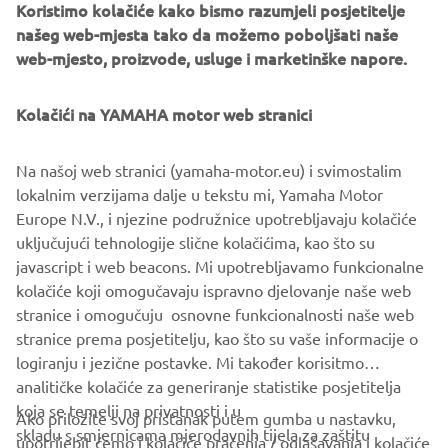
Koristimo kolačiće kako bismo razumjeli posjetitelje
exclusive Total Tilt function and Thrust Enhancing Reverse
našeg web-mjesta tako da možemo poboljšati naše
Exhaust (TERE), are complimented by the stunning new
web-mjesto, proizvode, usluge i marketinške napore.
looks inspired by the Yamaha’s flagship XTO.
The Yamaha 60th Anniversary GP tribute RIB is unveiled
Kolačići na YAMAHA motor web stranici
to the public at the prestigious Genova Boat Show on 16th
September, the same day that the Yamaha's R1 race bikes
Na našoj web stranici (yamaha-motor.eu) i svimostalim
are presented in the same livery at Circuit Barcelona-
lokalnim verzijama dalje u tekstu mi, Yamaha Motor
Catalunya and Circuit Paul Ricard.
Europe N.V., i njezine podružnice upotrebljavaju kolačiće
uključujući tehnologije slične kolačićima, kao što su
javascript i web beacons. Mi upotrebljavamo funkcionalne
kolačiće koji omogučavaju ispravno djelovanje naše web
DISCOVER MORE
stranice i omogučuju osnovne funkcionalnosti naše web
stranice prema posjetitelju, kao što su vaše informacije o
logiranju i jezične postavke. Mi također korisitmo
analitičke kolačiće za generiranje statistike posjetitelja
koja se temelji na privatnosti i u
Ako priložite svoj pristanak putem gumba u nastavku,
skladu s smjernicama mjerodavnih tijela za zaštitu
upotrijebit ćemo i kolačiće praćenja / oglašavanja i kolačiće