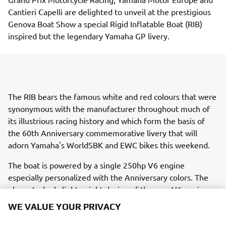
Cantieri Capelli are delighted to unveil at the prestigious
Genova Boat Show a special Rigid Inflatable Boat (RIB)
inspired but the legendary Yamaha GP livery.
The RIB bears the famous white and red colours that were
synonymous with the manufacturer throughout much of
its illustrious racing history and which form the basis of
the 60th Anniversary commemorative livery that will
adorn Yamaha's WorldSBK and EWC bikes this weekend.
The boat is powered by a single 250hp V6 engine
especially personalized with the Anniversary colors. The
elegant, sleek, lightweight design of the new V6 engines
is signature of the most feature-rich Premium V6 range
WE VALUE YOUR PRIVACY
Yamaha has ever produced. For 250hp V6 engine,
features such as Digital Electric Steering (DES), Yamaha’s