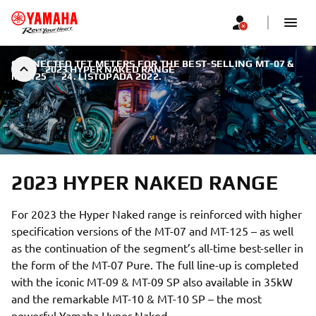
CONNECTED TFT METERS FOR THE BEST-SELLING MT-07 &
2023 HYPER NAKED RANGE
MT-125
|
24. LISTOPADA 2022.
2023 HYPER NAKED RANGE
For 2023 the Hyper Naked range is reinforced with higher
specification versions of the MT-07 and MT-125 – as well
as the continuation of the segment’s all-time best-seller in
the form of the MT-07 Pure. The full line-up is completed
with the iconic MT-09 & MT-09 SP also available in 35kW
and the remarkable MT-10 & MT-10 SP – the most
powerful Yamaha Hyper Naked.