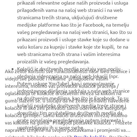
prikazali relevantne oglase naših proizvoda i usluga
MORE YAMAHA
prilagođenih vama na našoj web stranici i na web
stranicama trećih strana, uključujući društvene
medijske platforme kao što je Facebook, na temelju
SUPPORT
vašeg pregledavanja na našoj web stranici, kao što su
prikazani proizvodi i usluge stavke koje su dodane u
vašu košaru za kupnju i stavke koje ste kupili, te na
BILTEN
web stranicama trećih strana i vašim interesima
Budite prvi koji će saznati o najnovijim ponudama, posebnim
proizašlih iz vašeg pregledavanja.
događajima, novim izdanjima i još mnogo toga
Kolačići iz društvenih medija pružaju vam opciju
Ako želite koristiti sve funkcionalnosti naše web stranice i
gledanja videozapisa na našoj web-lokaciji (npr.
videjti sve ponude i reklame prilagođene vašim
Putem usluge YouTube), kao i omogućavanje
interesima, molimo vas prihvatite kolačiće praćenja /
jednostavnog dijeljenja sadržaja s naše web stranice
oglašavanja te kolačiće društvenih mreža sa klikom na
PRETPLATITE SE
na društvenim medijima, kao što je Facebook. To su
gumb slažem se. u slučaju da ne želite prihaviti navedene
kolačići pružatelja društvenih medija treće strane i
kolačiće ili ako želi prihvatiti samo odeređene kategorije
dopuštaju tim pružateljima društvenih medija da
Pročitajte našu Politiku privatnosti kako biste saznali kako
kolačića (prmijer: samo klačići društevnih mreža) molimo
prate ponašanje pregledavanja putem interneta i
obrađujemo vaše osobne podatke:
Pravila o Zaštiti Privatnosti
vas kliknite na gumb "Prilagodi postavke kolačića". Možete
upotrebljavaju ih u svoje svrhe.
napravitti izmjene na svojim postavkama i promjeniti vaš
Croatia (Croatian)