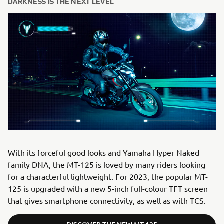
DARKNESS IS THE NEXT LEVEL
With its forceful good looks and Yamaha Hyper Naked
family DNA, the MT-125 is loved by many riders looking
for a characterful lightweight. For 2023, the popular MT-
125 is upgraded with a new 5-inch full-colour TFT screen
that gives smartphone connectivity, as well as with TCS.