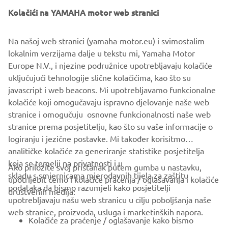
Kolačići na YAMAHA motor web stranici
Na našoj web stranici (yamaha-motor.eu) i svimostalim
lokalnim verzijama dalje u tekstu mi, Yamaha Motor
FIND YOUR NEAREST YAMAHA
Europe N.V., i njezine podružnice upotrebljavaju kolačiće
DEALER
uključujući tehnologije slične kolačićima, kao što su
javascript i web beacons. Mi upotrebljavamo funkcionalne
SAZNAJTE VIŠE
kolačiće koji omogučavaju ispravno djelovanje naše web
stranice i omogučuju osnovne funkcionalnosti naše web
stranice prema posjetitelju, kao što su vaše informacije o
logiranju i jezične postavke. Mi također korisitmo
analitičke kolačiće za generiranje statistike posjetitelja
koja se temelji na privatnosti i u
Ako priložite svoj pristanak putem gumba u nastavku,
skladu s smjernicama mjerodavnih tijela za zaštitu
upotrijebit ćemo i kolačiće praćenja / oglašavanja i kolačiće
CORPORATE
podataka da bismo razumjeli kako posjetitelji
društvenih medija:
upotrebljavaju našu web stranicu u cilju poboljšanja naše
web stranice, proizvoda, usluga i marketinških napora.
FOR BUSINESS
Kolačiće za praćenje / oglašavanje kako bismo