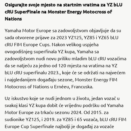
Osigurajte svoje mjesto na startnim vratima za YZ bLU
cRU SuperFinale na Monster Energy Motocross of
Nations
Yamaha Motor Europe sa zadovoljstvom objavljuje da su
sada otvorene prijave za 2023 YZ125, YZ85 i YZ65 bLU
cRU FIM Europe Cups. Nakon velikog uspjeha
ovogodišnjeg superfinala YZ kupa, Yamaha sa
zadovoljstvom nudi novu priliku mladim bLU cRU vozačima
da se natječu za jedno od 120 mjesta na vratima na YZ
bLU cRU superfinalu 2023., koje će se održati na najvećem
i najgledanijem događaju sezone, Monster Energy FIM
Motocross of Nations u Ernéeu, Francuska.
Uz iskustvo koje se nudi jednom u životu, jedan vozač u
svakoj klasi YZ kupa dobit će vrijednu podršku od Yamaha
Motor Europe za trkaću sezonu 2024. Od 2015. za
sudionike YZ125, i 2019. za YZ85 i 65 vozača, bLU cRU FIM
Europe Cup Superfinale najbolji je događaj za vozače