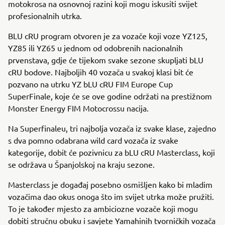
motokrosa na osnovnoj razini koji mogu iskusiti svijet
profesionalnih utrka.
BLU cRU program otvoren je za vozače koji voze YZ125,
YZ85 ili YZ65 u jednom od odobrenih nacionalnih
prvenstava, gdje će tijekom svake sezone skupljati bLU
cRU bodove. Najboljih 40 vozača u svakoj klasi bit će
pozvano na utrku YZ bLU cRU FIM Europe Cup
SuperFinale, koje će se ove godine održati na prestižnom
Monster Energy FIM Motocrossu nacija.
Na Superfinaleu, tri najbolja vozača iz svake klase, zajedno
s dva pomno odabrana wild card vozača iz svake
kategorije, dobit će pozivnicu za bLU cRU Masterclass, koji
se održava u Španjolskoj na kraju sezone.
Masterclass je događaj posebno osmišljen kako bi mladim
vozačima dao okus onoga što im svijet utrka može pružiti.
To je također mjesto za ambiciozne vozače koji mogu
dobiti stručnu obuku i savjete Yamahinih tvorničkih vozača