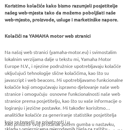
REGISTRIRAJTE SE SADA
Koristimo kolačiće kako bismo razumjeli posjetitelje
našeg web-mjesta tako da možemo poboljšati naše
web-mjesto, proizvode, usluge i marketinške napore.
Kolačići na YAMAHA motor web stranici
Na našoj web stranici (yamaha-motor.eu) i svimostalim
lokalnim verzijama dalje u tekstu mi, Yamaha Motor
Europe N.V., i njezine podružnice upotrebljavaju kolačiće
uključujući tehnologije slične kolačićima, kao što su
javascript i web beacons. Mi upotrebljavamo funkcionalne
kolačiće koji omogučavaju ispravno djelovanje naše web
stranice i omogučuju osnovne funkcionalnosti naše web
stranice prema posjetitelju, kao što su vaše informacije o
logiranju i jezične postavke. Mi također korisitmo
analitičke kolačiće za generiranje statistike posjetitelja
koja se temelji na privatnosti i u
Ako priložite svoj pristanak putem gumba u nastavku,
skladu s smjernicama mjerodavnih tijela za zaštitu