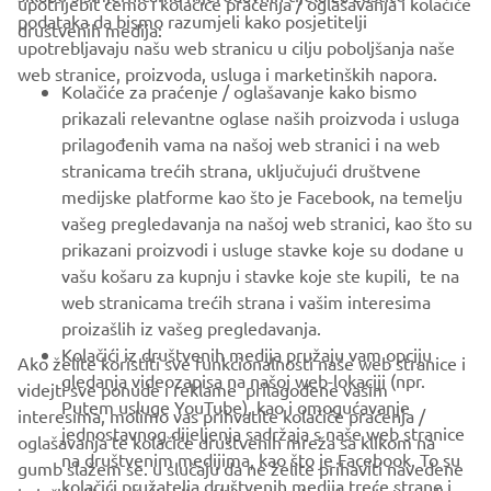
upotrijebit ćemo i kolačiće praćenja / oglašavanja i kolačiće
CORPORATE
podataka da bismo razumjeli kako posjetitelji
društvenih medija:
upotrebljavaju našu web stranicu u cilju poboljšanja naše
web stranice, proizvoda, usluga i marketinških napora.
FOR BUSINESS
Kolačiće za praćenje / oglašavanje kako bismo
prikazali relevantne oglase naših proizvoda i usluga
MORE YAMAHA
prilagođenih vama na našoj web stranici i na web
stranicama trećih strana, uključujući društvene
medijske platforme kao što je Facebook, na temelju
SUPPORT
vašeg pregledavanja na našoj web stranici, kao što su
prikazani proizvodi i usluge stavke koje su dodane u
vašu košaru za kupnju i stavke koje ste kupili, te na
BILTEN
web stranicama trećih strana i vašim interesima
Budite prvi koji će saznati o najnovijim ponudama, posebnim
proizašlih iz vašeg pregledavanja.
događajima, novim izdanjima i još mnogo toga
Kolačići iz društvenih medija pružaju vam opciju
Ako želite koristiti sve funkcionalnosti naše web stranice i
gledanja videozapisa na našoj web-lokaciji (npr.
videjti sve ponude i reklame prilagođene vašim
Putem usluge YouTube), kao i omogućavanje
interesima, molimo vas prihvatite kolačiće praćenja /
jednostavnog dijeljenja sadržaja s naše web stranice
oglašavanja te kolačiće društvenih mreža sa klikom na
PRETPLATITE SE
na društvenim medijima, kao što je Facebook. To su
gumb slažem se. u slučaju da ne želite prihaviti navedene
kolačići pružatelja društvenih medija treće strane i