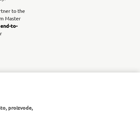
rtner to the
lm Master
end-to-
n
r
to, proizvode,