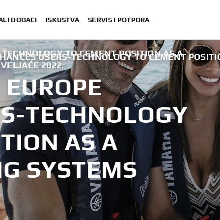
ALI DODACI
ISKUSTVA
SERVIS I POTPORA
TECHNOLOGY TO CEMENT POSITION AS A
ANCES USERS-TECHNOLOGY TO CEMENT POSITIO
. VELJAČE 2022.
 EUROPE
RS-TECHNOLOGY
TION AS A
NG SYSTEMS