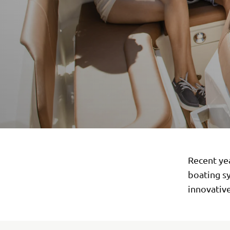
Recent ye
boating s
innovative