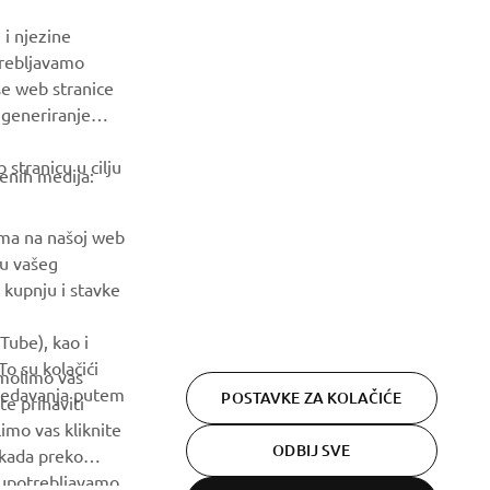
BILTEN
 i njezine
Budite prvi koji će saznati o najnovijim ponudama, posebnim
trebljavamo
događajima, novim izdanjima i još mnogo toga
še web stranice
a generiranje
PRETPLATITE SE
stranicu u cilju
venih medija:
Pročitajte našu Politiku privatnosti kako biste saznali kako
obrađujemo vaše osobne podatke:
Pravila o Zaštiti Privatnosti
ama na našoj web
ju vašeg
 kupnju i stavke
Tube), kao i
o su kolačići
 molimo vas
gledavanja putem
POSTAVKE ZA KOLAČIĆE
te prihaviti
imo vas kliknite
ODBIJ SVE
 kada preko
h upotrebljavamo.