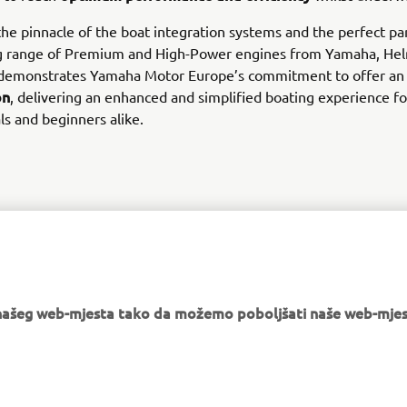
the pinnacle of the boat integration systems and the perfect pa
g range of Premium and High-Power engines from Yamaha, He
 demonstrates Yamaha Motor Europe’s commitment to offer a
on
, delivering an enhanced and simplified boating experience fo
ls and beginners alike.
DISCOVER MORE
e našeg web-mjesta tako da možemo poboljšati naše web-mjes