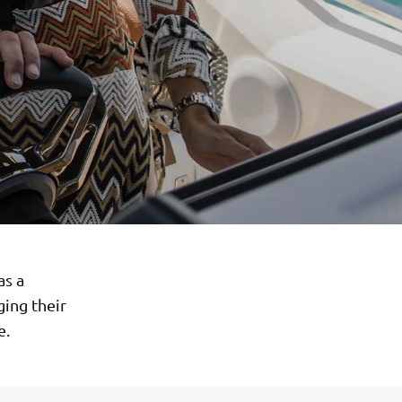
as a
ing their
e.