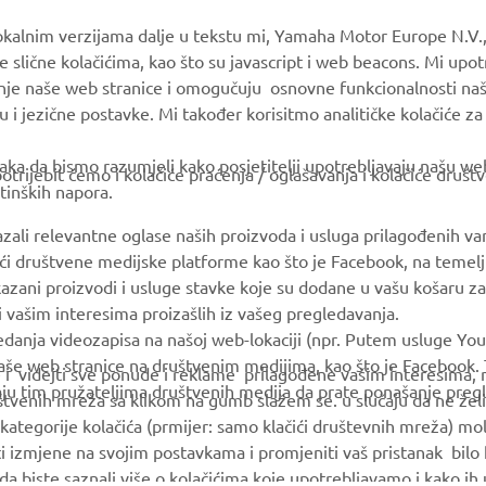
MORE YAMAHA
SUPPORT
okalnim verzijama dalje u tekstu mi, Yamaha Motor Europe N.V.,
e slične kolačićima, kao što su javascript i web beacons. Mi upo
MyYamaha
Parts Catalogue
anje naše web stranice i omogučuju osnovne funkcionalnosti na
Yamaha Music
Book Maintenance
u i jezične postavke. Mi također korisitmo analitičke kolačiće z
Yamaha Racing
Dealer locator
ka da bismo razumjeli kako posjetitelji upotrebljavaju našu web 
trijebit ćemo i kolačiće praćenja / oglašavanja i kolačiće društ
Yamaha Motor Global
Management of Waste
tinških napora.
Batteries
Mobile Apps
azali relevantne oglase naših proizvoda i usluga prilagođenih v
jući društvene medijske platforme kao što je Facebook, na temel
kazani proizvodi i usluge stavke koje su dodane u vašu košaru za
 i vašim interesima proizašlih iz vašeg pregledavanja.
edanja videozapisa na našoj web-lokaciji (npr. Putem usluge You
še web stranice na društvenim medijima, kao što je Facebook. T
ce i videjti sve ponude i reklame prilagođene vašim interesima,
taju tim pružateljima društvenih medija da prate ponašanje pre
uštvenih mreža sa klikom na gumb slažem se. u slučaju da ne želi
kategorije kolačića (prmijer: samo klačići društevnih mreža) mol
i izmjene na svojim postavkama i promjeniti vaš pristanak bilo
a da biste saznali više o kolačićima koje upotrebljavamo i kako i