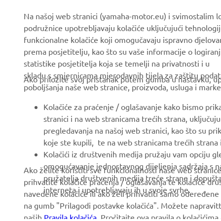
CORPORATE
FOR BUSINESS
Na našoj web stranici (yamaha-motor.eu) i svimostalim l
podružnice upotrebljavaju kolačiće uključujući tehnologij
About us
eBike systems
funkcionalne kolačiće koji omogučavaju ispravno djelov
News
Authorities & Police
prema posjetitelju, kao što su vaše informacije o logiranj
statistike posjetitelja koja se temelji na privatnosti i u
Events
Golfcourses
skladu s smjernicama mjerodavnih tijela za zaštitu podata
Ako priložite svoj pristanak putem gumba u nastavku, upo
Press
First responders
poboljšanja naše web stranice, proizvoda, usluga i marke
Brochures
Driving schools
Kolačiće za praćenje / oglašavanje kako bismo prik
Working at Yamaha
Robotics
stranici i na web stranicama trećih strana, uključu
pregledavanja na našoj web stranici, kao što su pri
Become a Dealer
Partnerships
koje ste kupili, te na web stranicama trećih strana
Human Rights Policy
Technical information for
Kolačići iz društvenih medija pružaju vam opciju gl
independent dealers
omogućavanje jednostavnog dijeljenja sadržaja s na
Ako želite koristiti sve funkcionalnosti naše web strani
Sustainability Basic Policy
pružatelja društvenih medija treće strane i dopuš
prihvatite kolačiće praćenja / oglašavanja te kolačiće dr
Yamalube Safety Data
Whistleblower Channel
interneta i upotrebljavaju ih u svoje svrhe.
navedene kolačiće ili ako želi prihvatiti samo odeređene 
Sheets
na gumb "Prilagodi postavke kolačića". Možete napravitt
naših
Pravila kolačića
. Pročitajte ova pravila o kolačićim