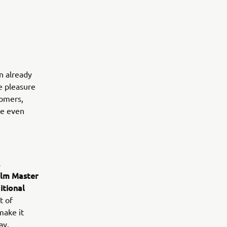
n already
e pleasure
tomers,
ce even
s
elm Master
itional
t of
make it
ay.