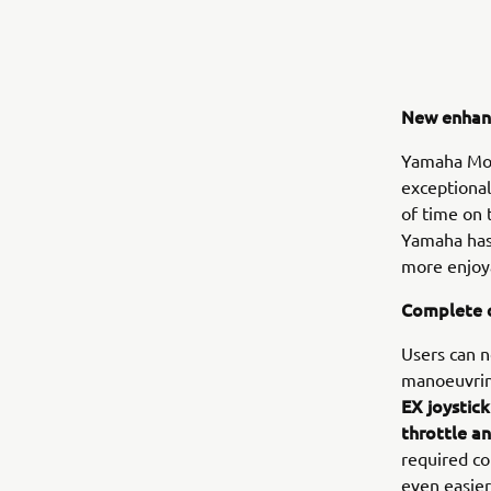
New enhan
Yamaha Mot
exceptiona
of time on 
Yamaha has
more enjoy
Complete c
Users can n
manoeuvri
EX joystick
throttle a
required c
even easier