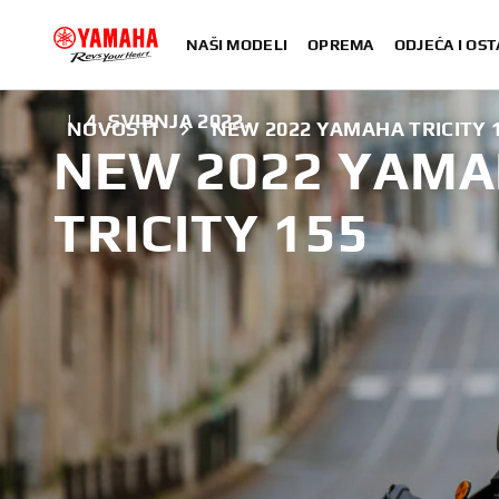
NAŠI MODELI
OPREMA
ODJEĆA I OST
|
4. SVIBNJA 2022.
NOVOSTI
NEW 2022 YAMAHA TRICITY 12
NEW 2022 YAMAH
TRICITY 155