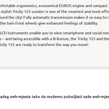
omfortable ergonomics, economical EURO5 engine and compact
e stylish Tricity 125 scooter is one of the smartest and most eff
und the city! Fully automatic transmission makes it so easy to r
d the twin front wheels give enhanced feelings of stability.
LCD instruments enable you to view smartphone and social me
ns – and being accessible with a B-license, the Tricity 125 and t
icity 155 are ready to transform the way you move!
LOVE THE WAY I MOVE
e našeg web-mjesta tako da možemo poboljšati naše web-mjes