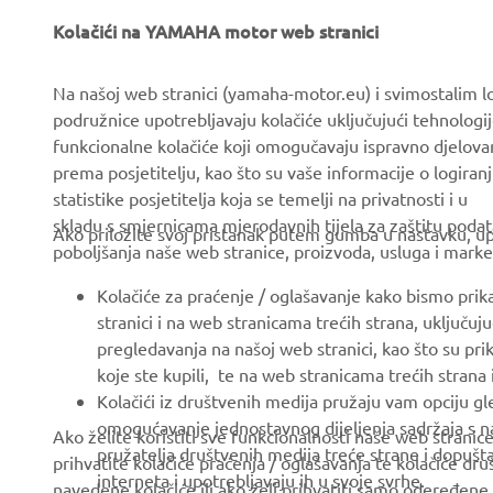
Kolačići na YAMAHA motor web stranici
CORPORATE
FOR BUSINESS
Na našoj web stranici (yamaha-motor.eu) i svimostalim l
podružnice upotrebljavaju kolačiće uključujući tehnologij
About us
eBike systems
funkcionalne kolačiće koji omogučavaju ispravno djelov
News
Authorities & Police
prema posjetitelju, kao što su vaše informacije o logiranj
statistike posjetitelja koja se temelji na privatnosti i u
Events
Golfcourses
skladu s smjernicama mjerodavnih tijela za zaštitu podata
Ako priložite svoj pristanak putem gumba u nastavku, upo
Press
First responders
poboljšanja naše web stranice, proizvoda, usluga i marke
Brochures
Driving schools
Kolačiće za praćenje / oglašavanje kako bismo prik
Working at Yamaha
Robotics
stranici i na web stranicama trećih strana, uključu
pregledavanja na našoj web stranici, kao što su pri
Become a Dealer
Partnerships
koje ste kupili, te na web stranicama trećih strana
Human Rights Policy
Technical information for
Kolačići iz društvenih medija pružaju vam opciju gl
independent dealers
omogućavanje jednostavnog dijeljenja sadržaja s na
Ako želite koristiti sve funkcionalnosti naše web strani
Sustainability Basic Policy
pružatelja društvenih medija treće strane i dopuš
prihvatite kolačiće praćenja / oglašavanja te kolačiće dr
Yamalube Safety Data
Whistleblower Channel
interneta i upotrebljavaju ih u svoje svrhe.
navedene kolačiće ili ako želi prihvatiti samo odeređene 
Sheets