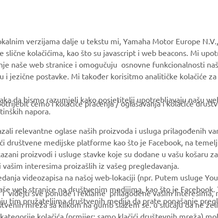
MORE YAMAHA
SUPPORT
okalnim verzijama dalje u tekstu mi, Yamaha Motor Europe N.V.,
e slične kolačićima, kao što su javascript i web beacons. Mi upo
MyYamaha
Parts Catalogue
anje naše web stranice i omogučuju osnovne funkcionalnosti na
Yamaha Music
Book Maintenance
u i jezične postavke. Mi također korisitmo analitičke kolačiće z
Yamaha Racing
Dealer locator
ka da bismo razumjeli kako posjetitelji upotrebljavaju našu web 
trijebit ćemo i kolačiće praćenja / oglašavanja i kolačiće društ
Yamaha Motor Global
Management of Waste
tinških napora.
Batteries
Mobile Apps
azali relevantne oglase naših proizvoda i usluga prilagođenih v
jući društvene medijske platforme kao što je Facebook, na temel
kazani proizvodi i usluge stavke koje su dodane u vašu košaru za
 i vašim interesima proizašlih iz vašeg pregledavanja.
edanja videozapisa na našoj web-lokaciji (npr. Putem usluge You
še web stranice na društvenim medijima, kao što je Facebook. T
ce i videjti sve ponude i reklame prilagođene vašim interesima,
taju tim pružateljima društvenih medija da prate ponašanje pre
uštvenih mreža sa klikom na gumb slažem se. u slučaju da ne želi
kategorije kolačića (prmijer: samo klačići društevnih mreža) mol