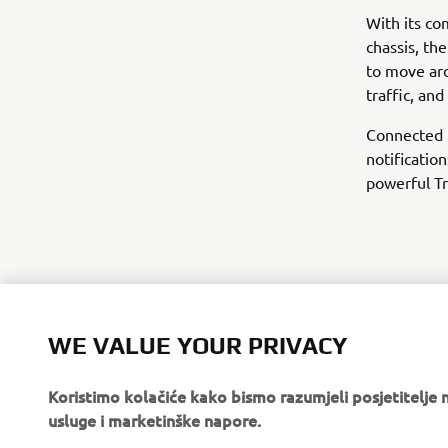
With its c
chassis, th
to move aro
traffic, an
Connected 
notificatio
powerful Tr
WE VALUE YOUR PRIVACY
Koristimo kolačiće kako bismo razumjeli posjetitelj
usluge i marketinške napore.