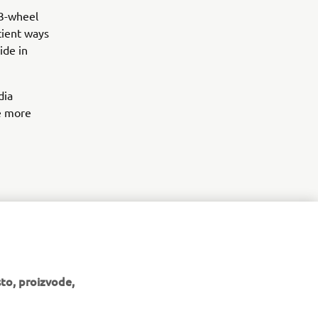
 3-wheel
icient ways
ide in
dia
he more
to, proizvode,