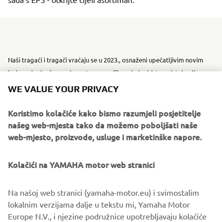
Naši tragači i tragači vraćaju se u 2023., osnaženi upečatljivim novim
bojama i odvažnom elegantnom grafikom kako biste se istaknuli na
snijegu.
WE VALUE YOUR PRIVACY
Za 2023. ubacili smo neke nadogradnje, poput Yamahine
Koristimo kolačiće kako bismo razumjeli posjetitelje
dokazane EPS tehnologije na naše dvije premium trail
našeg web-mjesta tako da možemo poboljšati naše
jedinice; novi Sidewinder L-TX LE EPS i novi Sidewinder
web-mjesto, proizvode, usluge i marketinške napore.
SRX LE EPS; kako bi se smanjila negativna povratna
informacija o stazi, a istovremeno omogućila povećana
Kolačići na YAMAHA motor web stranici
udobnost vozača i dulje dane vožnje.
Kada je riječ o kombiniranju neusporedivih performansi s
Na našoj web stranici (yamaha-motor.eu) i svimostalim
vrhunskim značajkama i dobrim izgledom, Yamahin
lokalnim verzijama dalje u tekstu mi, Yamaha Motor
asortiman motornih sanjki pokriva vas.
Europe N.V., i njezine podružnice upotrebljavaju kolačiće