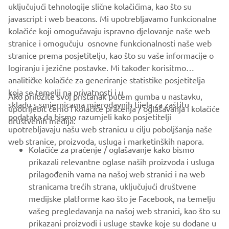
uključujući tehnologije slične kolačićima, kao što su
javascript i web beacons. Mi upotrebljavamo funkcionalne
kolačiće koji omogučavaju ispravno djelovanje naše web
DISCOVER THE FULL RANGE
stranice i omogučuju osnovne funkcionalnosti naše web
stranice prema posjetitelju, kao što su vaše informacije o
logiranju i jezične postavke. Mi također korisitmo
analitičke kolačiće za generiranje statistike posjetitelja
koja se temelji na privatnosti i u
Ako priložite svoj pristanak putem gumba u nastavku,
skladu s smjernicama mjerodavnih tijela za zaštitu
upotrijebit ćemo i kolačiće praćenja / oglašavanja i kolačiće
CORPORATE
podataka da bismo razumjeli kako posjetitelji
društvenih medija:
upotrebljavaju našu web stranicu u cilju poboljšanja naše
web stranice, proizvoda, usluga i marketinških napora.
FOR BUSINESS
Kolačiće za praćenje / oglašavanje kako bismo
prikazali relevantne oglase naših proizvoda i usluga
MORE YAMAHA
prilagođenih vama na našoj web stranici i na web
stranicama trećih strana, uključujući društvene
medijske platforme kao što je Facebook, na temelju
SUPPORT
vašeg pregledavanja na našoj web stranici, kao što su
prikazani proizvodi i usluge stavke koje su dodane u