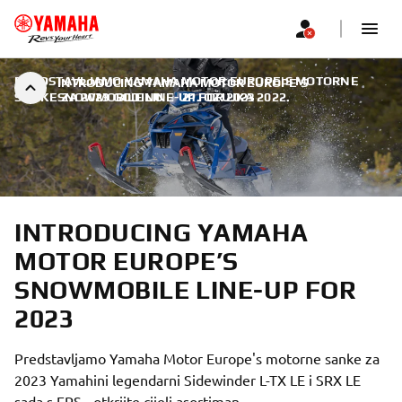
PREDSTAVLJAMO YAMAHA MOTOR EUROPE'S MOTORNE
INTRODUCING YAMAHA MOTOR EUROPE’S
SANKE ZA 2023 GODINU
SNOWMOBILE LINE-UP FOR 2023
|
21. OŽUJKA 2022.
INTRODUCING YAMAHA
MOTOR EUROPE’S
SNOWMOBILE LINE-UP FOR
2023
Predstavljamo Yamaha Motor Europe's motorne sanke za
2023 Yamahini legendarni Sidewinder L-TX LE i SRX LE
sada s EPS - otkrijte cijeli asortiman.