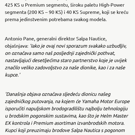
425 KS u Premium segmentu, široku paletu High-Power
segmenta (200 KS – 90 KS) i 40 KS Supreme, koji se kreću
prema jedinstvenim potrebama svakog modela.
Antonio Pane, generalni direktor Salpa Nautice,
objašnjava:
'Iako je ovaj novi sporazum svakako uzbudljiv,
on označava samo naš posljednji zajednički pothvat,
nastavljajući desetljećima staro partnerstvo koje je uvijek
značilo veliko zadovoljstvo za naše dionike, kao i za naše
kupce.'
'Današnja objava označava sljedeću dionicu našeg
zajedničkog putovanja, na kojem će Yamaha Motor Europe
isporučiti napuljskom brodogradilištu najbolju tehnologiju
u brodskim pogonskim sustavima, kao što je Helm Master
EX kontrola i Premium asortiman izvanbrodskih motora.
Kupci koji preuzimaju brodove Salpa Nautica s pogonom