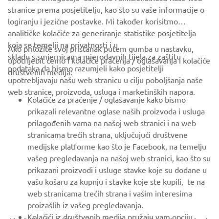
stranice prema posjetitelju, kao što su vaše informacije o
logiranju i jezične postavke. Mi također korisitmo
analitičke kolačiće za generiranje statistike posjetitelja
koja se temelji na privatnosti i u
Ako priložite svoj pristanak putem gumba u nastavku,
skladu s smjernicama mjerodavnih tijela za zaštitu
upotrijebit ćemo i kolačiće praćenja / oglašavanja i kolačiće
CORPORATE
podataka da bismo razumjeli kako posjetitelji
društvenih medija:
upotrebljavaju našu web stranicu u cilju poboljšanja naše
web stranice, proizvoda, usluga i marketinških napora.
FOR BUSINESS
Kolačiće za praćenje / oglašavanje kako bismo
prikazali relevantne oglase naših proizvoda i usluga
MORE YAMAHA
prilagođenih vama na našoj web stranici i na web
stranicama trećih strana, uključujući društvene
medijske platforme kao što je Facebook, na temelju
SUPPORT
vašeg pregledavanja na našoj web stranici, kao što su
prikazani proizvodi i usluge stavke koje su dodane u
vašu košaru za kupnju i stavke koje ste kupili, te na
BILTEN
web stranicama trećih strana i vašim interesima
Budite prvi koji će saznati o najnovijim ponudama, posebnim
proizašlih iz vašeg pregledavanja.
događajima, novim izdanjima i još mnogo toga
Kolačići iz društvenih medija pružaju vam opciju