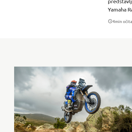
predstavlj
Yamaha Ra
4
min očit