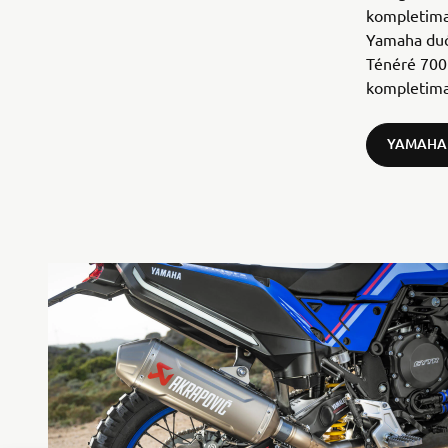
kompletima 
Yamaha duća
Ténéré 700 
kompletima 
YAMAHA