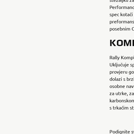
Performance
spec kotači
preformansa
posebnim GY
KOMP
Rally Kompl
Uključuje s
provjeru go
dolazi s br
osobne navi
za utrke, z
karbonskom
s trkaćim s
Podignite s