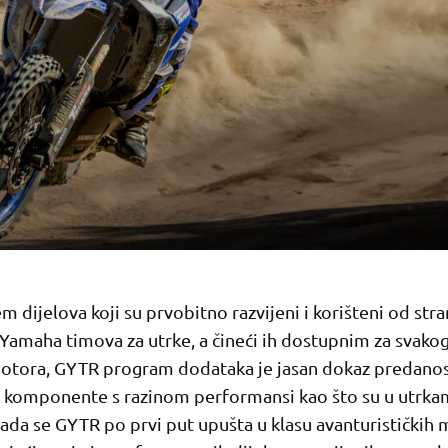
m dijelova koji su prvobitno razvijeni i korišteni od str
Yamaha timova za utrke, a čineći ih dostupnim za svakog
tora, GYTR program dodataka je jasan dokaz predanost
 komponente s razinom performansi kao što su u utrkam
Sada se GYTR po prvi put upušta u klasu avanturističkih