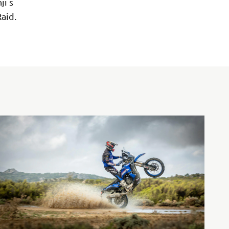
ji s
aid.