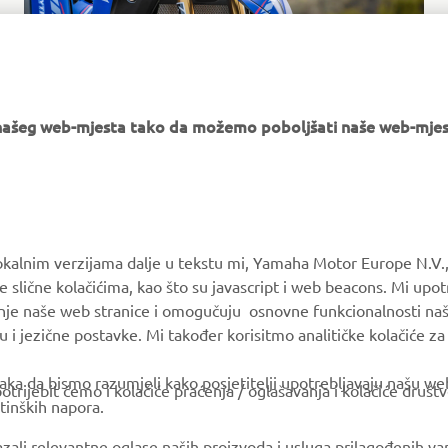
e našeg web-mjesta tako da možemo poboljšati naše web-mjes
MORE YAMAHA
SUPPORT
okalnim verzijama dalje u tekstu mi, Yamaha Motor Europe N.V.,
e slične kolačićima, kao što su javascript i web beacons. Mi upo
MyYamaha
Parts Catalogue
anje naše web stranice i omogučuju osnovne funkcionalnosti na
Yamaha Music
Book Maintenance
u i jezične postavke. Mi također korisitmo analitičke kolačiće z
Yamaha Racing
Dealer locator
ka da bismo razumjeli kako posjetitelji upotrebljavaju našu web 
trijebit ćemo i kolačiće praćenja / oglašavanja i kolačiće društ
Yamaha Motor Global
Management of Waste
tinških napora.
Batteries
Mobile Apps
azali relevantne oglase naših proizvoda i usluga prilagođenih v