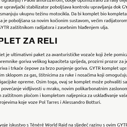
 upravljački stabilizator poboljšava kontrolu upravljanja dok GY
 smanjuju ukupnu težinu motocikla. Da bi komplet bio komplet
 je poboljšana sa novim kočionim sustavom, većim radijatorom
TR zaštitnikom radijatora i zasebnim hlađenjem ulja.
LET ZA RELI
et je ultimativni paket za avanturističke vozače koji žele pomica
premnike goriva velikog kapaciteta sprijeda, prozirni prozor za
riva i trkaće čepove za brzo punjenje goriva. GYTR komplet upr
zim sklopom za gas, štitnicima za ruke i nosačima koji omogućuj
gacijske opreme. Osim toga, ovaj se komplet može pohvaliti sa
a povećanje vidljivosti u mraku, novim polikarbonatnim zaslon
 zaštitnom pločom i kompletom naljepnica za usklađivanje vaš
trojevima koje voze Pol Tarres i Alessandro Botturi.
voje iskustvo s Ténéré World Raid na sljedeč razinu s ovim GYT