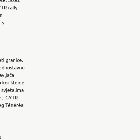
TR rally-
an
 s
ti granice.
 jednostavnu
avljača
u korištenje
 svjetalima
om, GYTR
eg Ténéréa
R