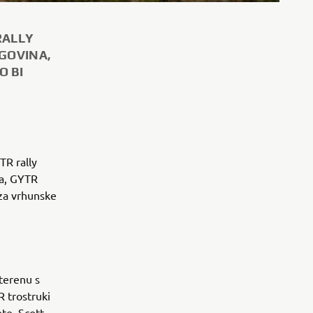
RALLY
GOVINA,
O BI
TR rally
ča, GYTR
 za vrhunske
terenu s
 trostruki
ete. Scott