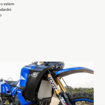
u u vašem
ndardni
o