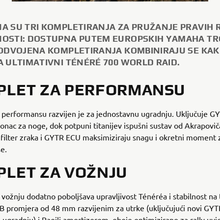
A SU TRI KOMPLETIRANJA ZA PRUŽANJE PRAVIH 
OSTI: DOSTUPNA PUTEM EUROPSKIH YAMAHA TR
 ODVOJENA KOMPLETIRANJA KOMBINIRAJU SE KAK
A ULTIMATIVNI TÉNÉRÉ 700 WORLD RAID.
PLET ZA PERFORMANSU
performansu razvijen je za jednostavnu ugradnju. Uključuje GY
slonac za noge, dok potpuni titanijev ispušni sustav od Akrapovi
filter zraka i GYTR ECU maksimiziraju snagu i okretni moment
e.
LET ZA VOŽNJU
vožnju dodatno poboljšava upravljivost Ténéréa i stabilnost na 
B promjera od 48 mm razvijenim za utrke (uključujući novi GYTR
a ugradnju) i Paoili amortizerom, oboje optimizirano za rally uvj