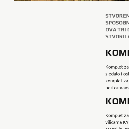
STVOREN
SPOSOBN
OVA TRI
STVORIL
KOM
Komplet za 
sjedalo i o
komplet za 
performans
KOMP
Komplet za 
vilicama KY
stezaljku z