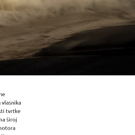
ane
 vlasnika
i tvrtke
a široj
 motora