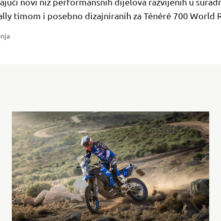
ajući novi niz performansnih dijelova razvijenih u suradn
lly timom i posebno dizajniranih za Ténéré 700 World R
anja