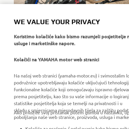
WE VALUE YOUR PRIVACY
Koristimo kolačiće kako bismo razumjeli posjetitelj
usluge i marketinške napore.
Kolačići na YAMAHA motor web stranici
CORPORATE
FOR BUSINESS
Na našoj web stranici (yamaha-motor.eu) i svimostalim l
podružnice upotrebljavaju kolačiće uključujući tehnologij
About us
eBike systems
funkcionalne kolačiće koji omogučavaju ispravno djelov
News
Authorities & Police
prema posjetitelju, kao što su vaše informacije o logiranj
statistike posjetitelja koja se temelji na privatnosti i u
Events
Golfcourses
skladu s smjernicama mjerodavnih tijela za zaštitu podata
Ako priložite svoj pristanak putem gumba u nastavku, upo
Press
First responders
poboljšanja naše web stranice, proizvoda, usluga i marke
Brochures
Driving schools
Kolačiće za praćenje / oglašavanje kako bismo prik