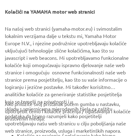
Fund Overview
Kolačići na YAMAHA motor web stranici
Name:
Yamaha Motor Exploratory Fund, L.P. II
Established:
February 2023
Na našoj web stranici (yamaha-motor.eu) i svimostalim
Total fund amount:
US$100 million
lokalnim verzijama dalje u tekstu mi, Yamaha Motor
Fund period:
10 years
Europe N.V., i njezine podružnice upotrebljavaju kolačiće
Investment target:
Startups with innovative technologies
uključujući tehnologije slične kolačićima, kao što su
and ample business growth potential in the fields of
javascript i web beacons. Mi upotrebljavamo funkcionalne
transportation, robotics, data/AI, fintech/insurtech, and
kolačiće koji omogučavaju ispravno djelovanje naše web
digital health and wellness
stranice i omogučuju osnovne funkcionalnosti naše web
stranice prema posjetitelju, kao što su vaše informacije o
logiranju i jezične postavke. Mi također korisitmo
analitičke kolačiće za generiranje statistike posjetitelja
koja se temelji na privatnosti i u
Ako priložite svoj pristanak putem gumba u nastavku,
skladu s smjernicama mjerodavnih tijela za zaštitu
upotrijebit ćemo i kolačiće praćenja / oglašavanja i kolačiće
CORPORATE
podataka da bismo razumjeli kako posjetitelji
društvenih medija:
upotrebljavaju našu web stranicu u cilju poboljšanja naše
web stranice, proizvoda, usluga i marketinških napora.
FOR BUSINESS
Kolačiće za praćenje / oglašavanje kako bismo