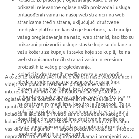
prikazali relevantne oglase naših proizvoda i usluga
MORE YAMAHA
prilagođenih vama na našoj web stranici i na web
stranicama trećih strana, uključujući društvene
medijske platforme kao što je Facebook, na temelju
SUPPORT
vašeg pregledavanja na našoj web stranici, kao što su
prikazani proizvodi i usluge stavke koje su dodane u
vašu košaru za kupnju i stavke koje ste kupili, te na
BILTEN
web stranicama trećih strana i vašim interesima
Budite prvi koji će saznati o najnovijim ponudama, posebnim
proizašlih iz vašeg pregledavanja.
događajima, novim izdanjima i još mnogo toga
Kolačići iz društvenih medija pružaju vam opciju
Ako želite koristiti sve funkcionalnosti naše web stranice i
gledanja videozapisa na našoj web-lokaciji (npr.
videjti sve ponude i reklame prilagođene vašim
Putem usluge YouTube), kao i omogućavanje
interesima, molimo vas prihvatite kolačiće praćenja /
jednostavnog dijeljenja sadržaja s naše web stranice
oglašavanja te kolačiće društvenih mreža sa klikom na
PRETPLATITE SE
na društvenim medijima, kao što je Facebook. To su
gumb slažem se. u slučaju da ne želite prihaviti navedene
kolačići pružatelja društvenih medija treće strane i
kolačiće ili ako želi prihvatiti samo odeređene kategorije
dopuštaju tim pružateljima društvenih medija da
Pročitajte našu Politiku privatnosti kako biste saznali kako
kolačića (prmijer: samo klačići društevnih mreža) molimo
prate ponašanje pregledavanja putem interneta i
obrađujemo vaše osobne podatke:
Pravila o Zaštiti Privatnosti
vas kliknite na gumb "Prilagodi postavke kolačića". Možete
upotrebljavaju ih u svoje svrhe.
napravitti izmjene na svojim postavkama i promjeniti vaš