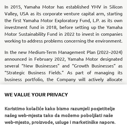
In 2015, Yamaha Motor has established YMV in Silicon
Valley, USA as its corporate venture capital arm, starting
the first Yamaha Motor Exploratory Fund, L.P. as its own
investment fund in 2018, before setting up the Yamaha
Motor Sustainability Fund in 2022 to invest in companies
working to address problems concerning the environment.
In the new Medium-Term Management Plan (2022–2024)
announced in February 2022, Yamaha Motor designated
several “New Businesses” and “Growth Businesses” as
“Strategic Business Fields.” As part of managing its
business portfolio, the Company will actively allocate
management resources to these businesses in order to
WE VALUE YOUR PRIVACY
develop them into future core businesses. For these new
businesses, the Company will promote new value creation
Koristimo kolačiće kako bismo razumjeli posjetitelje
unique to Yamaha Motor through co-creation partnerships
našeg web-mjesta tako da možemo poboljšati naše
and with the technologies and expertise it has garnered to
web-mjesto, proizvode, usluge i marketinške napore.
date.