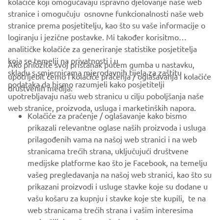
kolačiće koji omogučavaju ispravno djelovanje naše web
stranice i omogučuju osnovne funkcionalnosti naše web
stranice prema posjetitelju, kao što su vaše informacije o
logiranju i jezične postavke. Mi također korisitmo
analitičke kolačiće za generiranje statistike posjetitelja
koja se temelji na privatnosti i u
Ako priložite svoj pristanak putem gumba u nastavku,
skladu s smjernicama mjerodavnih tijela za zaštitu
upotrijebit ćemo i kolačiće praćenja / oglašavanja i kolačiće
CORPORATE
podataka da bismo razumjeli kako posjetitelji
društvenih medija:
upotrebljavaju našu web stranicu u cilju poboljšanja naše
web stranice, proizvoda, usluga i marketinških napora.
FOR BUSINESS
Kolačiće za praćenje / oglašavanje kako bismo
prikazali relevantne oglase naših proizvoda i usluga
MORE YAMAHA
prilagođenih vama na našoj web stranici i na web
stranicama trećih strana, uključujući društvene
medijske platforme kao što je Facebook, na temelju
SUPPORT
vašeg pregledavanja na našoj web stranici, kao što su
prikazani proizvodi i usluge stavke koje su dodane u
vašu košaru za kupnju i stavke koje ste kupili, te na
BILTEN
web stranicama trećih strana i vašim interesima
Budite prvi koji će saznati o najnovijim ponudama, posebnim