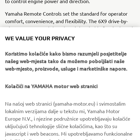
to control engine power and direction.
Yamaha Remote Controls set the standard for operator
comfort, convenience, and flexibility. The 6X9 drive-by-
wire remote control throttle unit is suitable for single and
multi-engine boats and now features an integral start-stop
WE VALUE YOUR PRIVACY
engine control button negating the need for additional
controls, thereby freeing up more space.
Koristimo kolačiće kako bismo razumjeli posjetitelje
našeg web-mjesta tako da možemo poboljšati naše
web-mjesto, proizvode, usluge i marketinške napore.
Kolačići na YAMAHA motor web stranici
Na našoj web stranici (yamaha-motor.eu) i svimostalim
lokalnim verzijama dalje u tekstu mi, Yamaha Motor
Europe N.V., i njezine podružnice upotrebljavaju kolačiće
uključujući tehnologije slične kolačićima, kao što su
javascript i web beacons. Mi upotrebljavamo funkcionalne