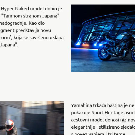
7 Hyper Naked model dobio je
ran "Tamnom stranom Japana",
 nadogradnje. Kao dio
gment predstavlja novu
torm', koja se savršeno uklapa
 Japana".
Yamahina trkaća baština je ne
pokazuje Sport Heritage asor
cestovni model donosi niz novo
elegantnije i stilizirano sjeda
s povezivanjem i tri teme.