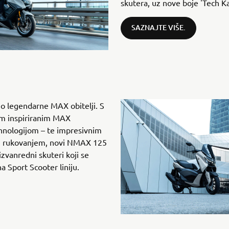
skutera, uz nove boje 'Tech K
SAZNAJTE VIŠE.
o legendarne MAX obitelji. S
m inspiriranim MAX
nologijom – te impresivnim
im rukovanjem, novi NMAX 125
vanredni skuteri koji se
 Sport Scooter liniju.