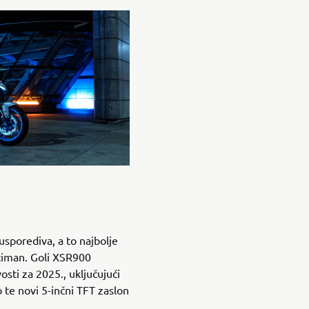
usporediva, a to najbolje
timan. Goli XSR900
sti za 2025., uključujući
lo te novi 5-inčni TFT zaslon