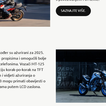
SAZNAJTE VIŠE.
ođer su ažurirani za 2025.
+ propisima i omogućili bolje
telefonima. Vozači MT-125
ciju korak-po-korak na TFT
 i vidjeti ažuriranja o
 mogu primati obavijesti o
kama putem LCD zaslona.