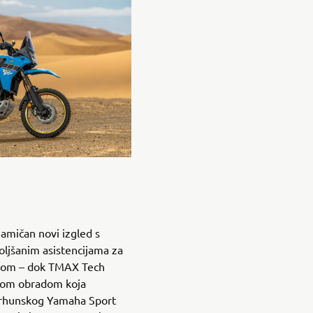
mičan novi izgled s
oljšanim asistencijama za
lonom – dok TMAX Tech
nom obradom koja
vrhunskog Yamaha Sport