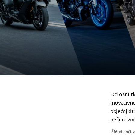
Od osnutk
inovativn
osjećaj du
nečim izn
6
min očit