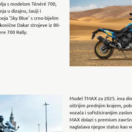
vlja s modelom Ténéré 700,
ja u dizajnu, šasiji i
oja 'Sky Blue' s crno-bijelim
ikonične Dakar strojeve iz 80-
ere 700 Rally.
Model TMAX za 2025. ima dina
oštrijim prednjim krajem, pob
vozača i sofisticiranijim zas
MAX dolazi s premium završ
naglašava njegov status kao 