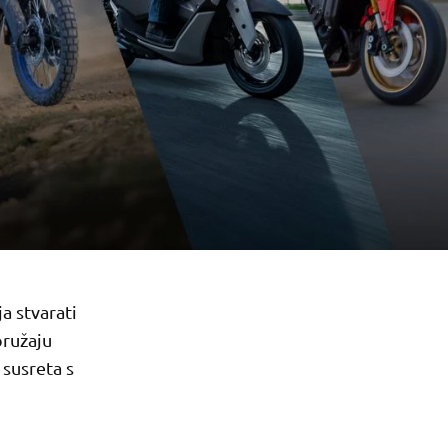
a stvarati
pružaju
 susreta s