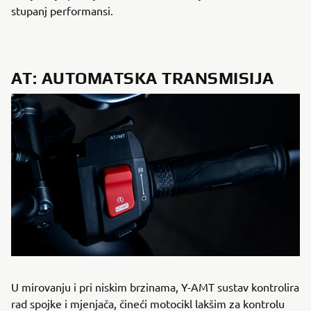
stupanj performansi.
AT: AUTOMATSKA TRANSMISIJA
U mirovanju i pri niskim brzinama, Y-AMT sustav kontrolira
rad spojke i mjenjača, čineći motocikl lakšim za kontrolu