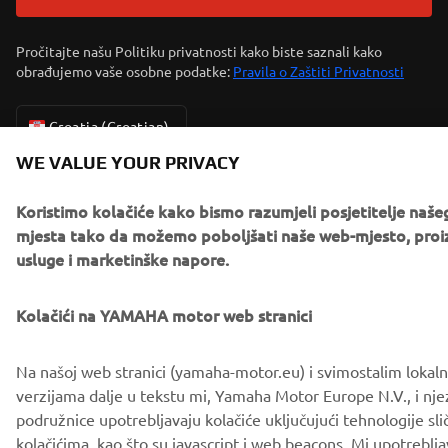
Pročitajte našu Politiku privatnosti kako biste saznali kako
obrađujemo vaše osobne podatke:
Pravila o Zaštiti Privatnosti
Croatia (Croatian)
WE VALUE YOUR PRIVACY
Koristimo kolačiće kako bismo razumjeli posjetitelje naše
mjesta tako da možemo poboljšati naše web-mjesto, proi
© Copyright - 2026 Yamaha Motor Europe N.V. - All Rights
usluge i marketinške napore.
Reserved
Kolačići na YAMAHA motor web stranici
Privacy Policy
Cookies
Legal statement
Na našoj web stranici (yamaha-motor.eu) i svimostalim lokal
verzijama dalje u tekstu mi, Yamaha Motor Europe N.V., i nje
podružnice upotrebljavaju kolačiće uključujući tehnologije sli
kolačićima, kao što su javascript i web beacons. Mi upotrebl