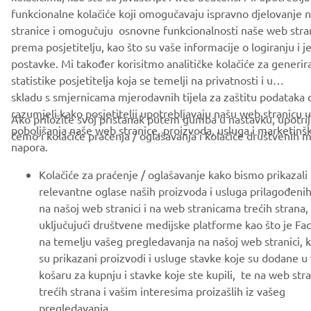
funkcionalne kolačiće koji omogučavaju ispravno djelovanje 
stranice i omogučuju osnovne funkcionalnosti naše web stra
prema posjetitelju, kao što su vaše informacije o logiranju i j
postavke. Mi također korisitmo analitičke kolačiće za generir
statistike posjetitelja koja se temelji na privatnosti i u
skladu s smjernicama mjerodavnih tijela za zaštitu podataka
razumjeli kako posjetitelji upotrebljavaju našu web stranicu u 
Ako priložite svoj pristanak putem gumba u nastavku, upotrij
poboljšanja naše web stranice, proizvoda, usluga i marketinš
ćemo i kolačiće praćenja / oglašavanja i kolačiće društvenih m
napora.
Kolačiće za praćenje / oglašavanje kako bismo prikazali
relevantne oglase naših proizvoda i usluga prilagođeni
na našoj web stranici i na web stranicama trećih strana,
uključujući društvene medijske platforme kao što je Fa
na temelju vašeg pregledavanja na našoj web stranici, 
su prikazani proizvodi i usluge stavke koje su dodane u
košaru za kupnju i stavke koje ste kupili, te na web st
trećih strana i vašim interesima proizašlih iz vašeg
pregledavanja.