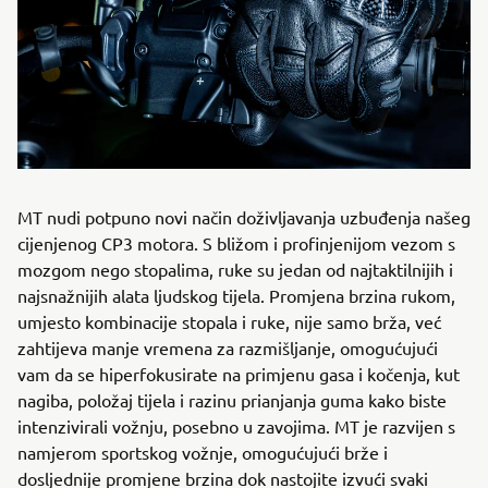
MT nudi potpuno novi način doživljavanja uzbuđenja našeg
cijenjenog CP3 motora. S bližom i profinjenijom vezom s
mozgom nego stopalima, ruke su jedan od najtaktilnijih i
najsnažnijih alata ljudskog tijela. Promjena brzina rukom,
umjesto kombinacije stopala i ruke, nije samo brža, već
zahtijeva manje vremena za razmišljanje, omogućujući
vam da se hiperfokusirate na primjenu gasa i kočenja, kut
nagiba, položaj tijela i razinu prianjanja guma kako biste
intenzivirali vožnju, posebno u zavojima. MT je razvijen s
namjerom sportskog vožnje, omogućujući brže i
dosljednije promjene brzina dok nastojite izvući svaki