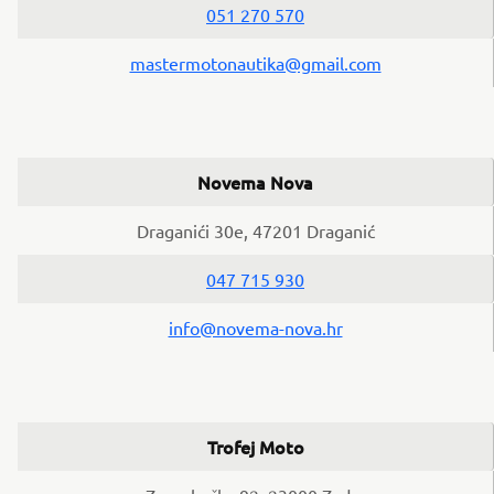
051 270 570
mastermotonautika@gmail.com
Novema Nova
Draganići 30e, 47201 Draganić
047 715 930
info@novema-nova.hr
Trofej Moto