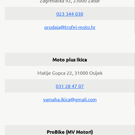
Zagrebačka 92, 23000 Zadar
023 344 030
prodaja@trofej-moto.hr
Moto plus Ikica
Matije Gupca 22, 31000 Osijek
031 28 47 07
yamaha.ikica@gmail.com
ProBike (MV Motori)