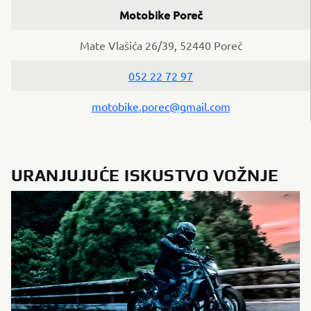
Motobike Poreč
Mate Vlašića 26/39, 52440 Poreč
052 22 72 97
motobike.porec@gmail.com
URANJUJUĆE ISKUSTVO VOŽNJE