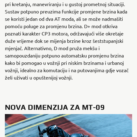
pri kretanju, manevriranju i u gustoj prometnoj situaciji.
Sustav potpuno preuzima funkcije promjene brzina kada
se koristi jedan od dva AT moda, ali se može nadmašiti
pomoću poluge za promjenu brzina. D+ mod otkriva
poznati karakter CP3 motora, održavajući više okretaje
duže vrijeme dok se mijenja brzine kroz šeststupanjski
mjenjač. Alternativno, D mod pruža mekšu i
samopouzdaniju potpuno automatsku promjenu brzina
kako bi pomogao u vožnji pri niskim brzinama i urbanoj
vožnji, idealno za komutaciju i na putovanjima gdje vozač
želi uživati u opuštenijoj vožnji.
NOVA DIMENZIJA ZA MT-09