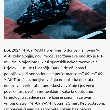
Dok 2024 MT-09 Y-AMT premijerno donosi najnoviju Y-
AMT tehnologiju, novi model zadržava sve ono što je MT-
09 učinilo mjerilom u klasi sportskih naked motocikala.
Utjelovljujući istu filozofiju Dark Side of Japan i
poboljšavajući senzacionalne performanse MT-09, MT-09
Y-AMT pruža uzbudljivu vožnju od početka do kraja –
nudeći vam vrlo rafinirano iskustvo vožnje i još veću
povezanost s vašim motociklom. Kako bi upotpunio
tehnologiju sljedeće razine koja je sinonim za ovaj
vrhunski stroj, MT-09 Y-AMT dolazi s Smart Key sustavom,
omogućujući vam da započnete vožnju bez napora.