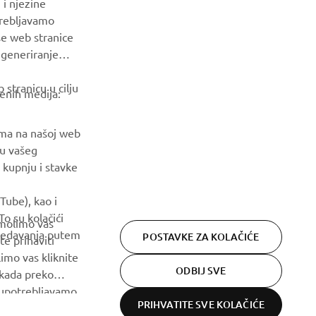
 i njezine
Budite prvi koji će saznati o najnovijim ponudama, posebnim
trebljavamo
događajima, novim izdanjima i još mnogo toga
še web stranice
a generiranje
PRETPLATITE SE
stranicu u cilju
venih medija:
Pročitajte našu Politiku privatnosti kako biste saznali kako
obrađujemo vaše osobne podatke:
Pravila o Zaštiti Privatnosti
ama na našoj web
ju vašeg
 kupnju i stavke
Tube), kao i
o su kolačići
 molimo vas
gledavanja putem
POSTAVKE ZA KOLAČIĆE
te prihaviti
imo vas kliknite
ODBIJ SVE
 kada preko
h upotrebljavamo.
PRIHVATITE SVE KOLAČIĆE