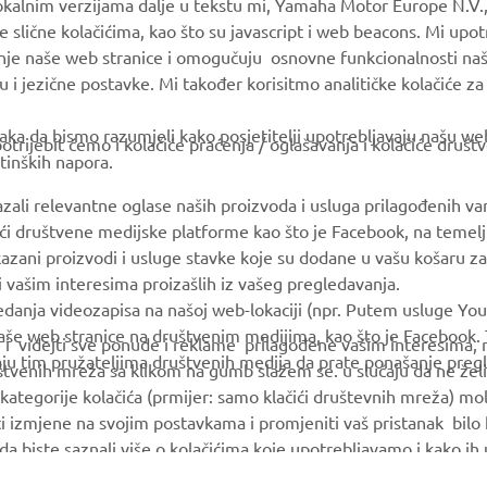
okalnim verzijama dalje u tekstu mi, Yamaha Motor Europe N.V.,
e slične kolačićima, kao što su javascript i web beacons. Mi upo
MyYamaha
Parts Catalogue
anje naše web stranice i omogučuju osnovne funkcionalnosti na
Yamaha Music
Book Maintenance
u i jezične postavke. Mi također korisitmo analitičke kolačiće z
Yamaha Racing
Dealer locator
ka da bismo razumjeli kako posjetitelji upotrebljavaju našu web 
trijebit ćemo i kolačiće praćenja / oglašavanja i kolačiće društ
Yamaha Motor Global
Management of Waste
tinških napora.
Batteries
Mobile Apps
azali relevantne oglase naših proizvoda i usluga prilagođenih v
jući društvene medijske platforme kao što je Facebook, na temel
kazani proizvodi i usluge stavke koje su dodane u vašu košaru za
 i vašim interesima proizašlih iz vašeg pregledavanja.
edanja videozapisa na našoj web-lokaciji (npr. Putem usluge You
še web stranice na društvenim medijima, kao što je Facebook. T
ce i videjti sve ponude i reklame prilagođene vašim interesima,
taju tim pružateljima društvenih medija da prate ponašanje pre
uštvenih mreža sa klikom na gumb slažem se. u slučaju da ne želi
kategorije kolačića (prmijer: samo klačići društevnih mreža) mol
i izmjene na svojim postavkama i promjeniti vaš pristanak bilo
a da biste saznali više o kolačićima koje upotrebljavamo i kako i