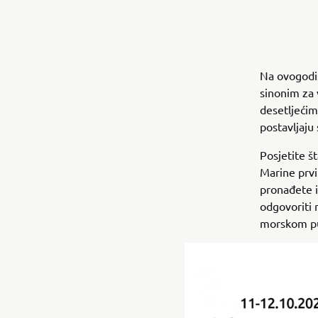
Na ovogodi
sinonim za
desetljećim
postavljaju 
Posjetite š
Marine prvi
pronađete i
odgovoriti 
morskom pu