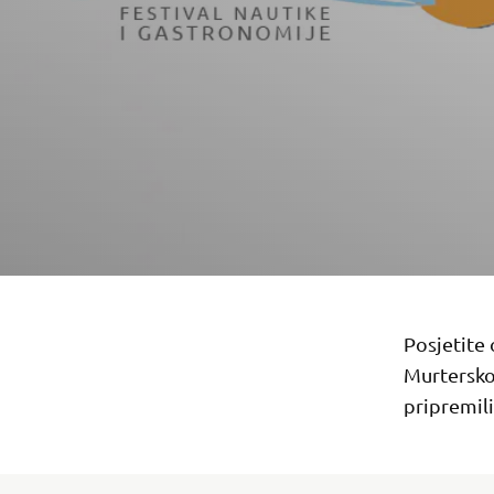
Posjetite
Murterskoj
pripremil