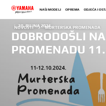
NAŠI MODELI
OPREMA
ODJEĆA I OST
|
30. RUJNA 2024.
NOVOSTI
MURTERSKA PROMENADA
DOBRODOŠLI N
PROMENADU 11.10