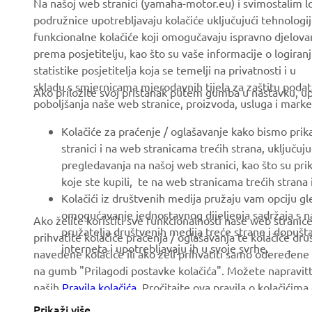
Na našoj web stranici (yamaha-motor.eu) i svimostalim l
podružnice upotrebljavaju kolačiće uključujući tehnologij
About us
eBike systems
funkcionalne kolačiće koji omogučavaju ispravno djelov
News
Authorities & Police
prema posjetitelju, kao što su vaše informacije o logiranj
statistike posjetitelja koja se temelji na privatnosti i u
Events
Golfcourses
skladu s smjernicama mjerodavnih tijela za zaštitu podata
Ako priložite svoj pristanak putem gumba u nastavku, upo
Press
First responders
poboljšanja naše web stranice, proizvoda, usluga i marke
Brochures
Driving schools
Kolačiće za praćenje / oglašavanje kako bismo prik
Working at Yamaha
Robotics
stranici i na web stranicama trećih strana, uključu
pregledavanja na našoj web stranici, kao što su pri
Become a Dealer
Partnerships
koje ste kupili, te na web stranicama trećih strana
Human Rights Policy
Technical information for
Kolačići iz društvenih medija pružaju vam opciju gl
independent dealers
omogućavanje jednostavnog dijeljenja sadržaja s na
Ako želite koristiti sve funkcionalnosti naše web strani
Sustainability Basic Policy
pružatelja društvenih medija treće strane i dopuš
prihvatite kolačiće praćenja / oglašavanja te kolačiće dr
Yamalube Safety Data
Whistleblower Channel
interneta i upotrebljavaju ih u svoje svrhe.
navedene kolačiće ili ako želi prihvatiti samo odeređene 
Sheets
na gumb "Prilagodi postavke kolačića". Možete napravitt
naših
Pravila kolačića
. Pročitajte ova pravila o kolačićim
Prikaži više