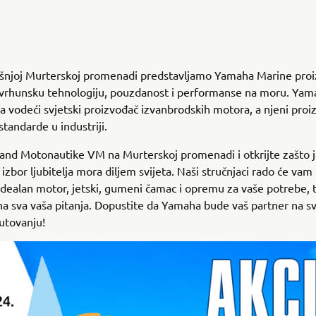
šnjoj Murterskoj promenadi predstavljamo Yamaha Marine proi
 vrhunsku tehnologiju, pouzdanost i performanse na moru. Yama
a vodeći svjetski proizvođač izvanbrodskih motora, a njeni proi
standarde u industriji.
tand Motonautike VM na Murterskoj promenadi i otkrijte zašto
 izbor ljubitelja mora diljem svijeta. Naši stručnjaci rado će va
dealan motor, jetski, gumeni čamac i opremu za vaše potrebe, 
na sva vaša pitanja. Dopustite da Yamaha bude vaš partner na 
tovanju!