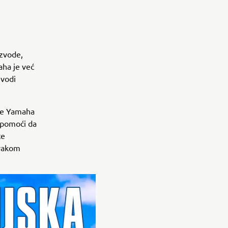
zvode,
ha je već
zvodi
 je Yamaha
m pomoći da
te
svakom