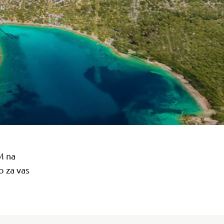
M na
o za vas