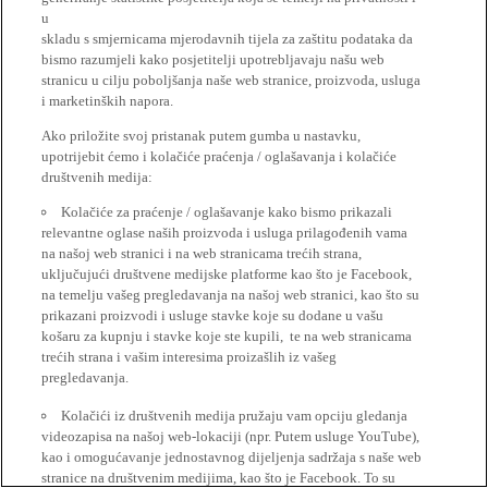
u
skladu s smjernicama mjerodavnih tijela za zaštitu podataka da
bismo razumjeli kako posjetitelji upotrebljavaju našu web
stranicu u cilju poboljšanja naše web stranice, proizvoda, usluga
i marketinških napora.
Ako priložite svoj pristanak putem gumba u nastavku,
upotrijebit ćemo i kolačiće praćenja / oglašavanja i kolačiće
društvenih medija:
Kolačiće za praćenje / oglašavanje kako bismo prikazali
relevantne oglase naših proizvoda i usluga prilagođenih vama
na našoj web stranici i na web stranicama trećih strana,
uključujući društvene medijske platforme kao što je Facebook,
na temelju vašeg pregledavanja na našoj web stranici, kao što su
prikazani proizvodi i usluge stavke koje su dodane u vašu
košaru za kupnju i stavke koje ste kupili, te na web stranicama
trećih strana i vašim interesima proizašlih iz vašeg
pregledavanja.
Kolačići iz društvenih medija pružaju vam opciju gledanja
videozapisa na našoj web-lokaciji (npr. Putem usluge YouTube),
kao i omogućavanje jednostavnog dijeljenja sadržaja s naše web
stranice na društvenim medijima, kao što je Facebook. To su