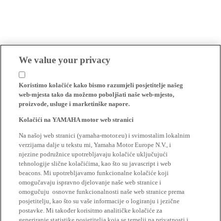
We value your privacy
Koristimo kolačiće kako bismo razumjeli posjetitelje našeg
web-mjesta tako da možemo poboljšati naše web-mjesto,
proizvode, usluge i marketinške napore.
Kolačići na YAMAHA motor web stranici
Na našoj web stranici (yamaha-motor.eu) i svimostalim lokalnim
verzijama dalje u tekstu mi, Yamaha Motor Europe N.V., i
njezine podružnice upotrebljavaju kolačiće uključujući
tehnologije slične kolačićima, kao što su javascript i web
beacons. Mi upotrebljavamo funkcionalne kolačiće koji
omogučavaju ispravno djelovanje naše web stranice i
omogučuju osnovne funkcionalnosti naše web stranice prema
posjetitelju, kao što su vaše informacije o logiranju i jezične
postavke. Mi također korisitmo analitičke kolačiće za
generiranje statistike posjetitelja koja se temelji na privatnosti i