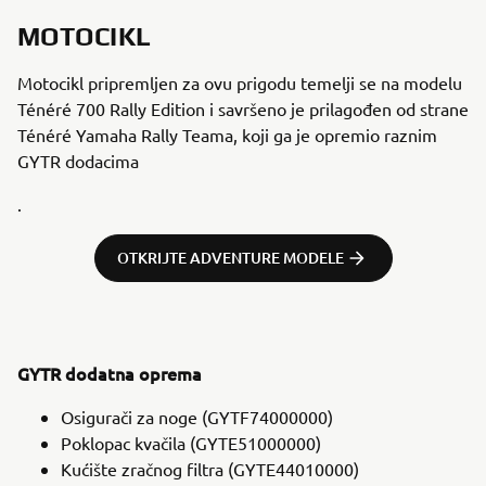
MOTOCIKL
Motocikl pripremljen za ovu prigodu temelji se na modelu
Ténéré 700 Rally Edition i savršeno je prilagođen od strane
Ténéré Yamaha Rally Teama, koji ga je opremio raznim
GYTR dodacima
.
OTKRIJTE ADVENTURE MODELE
GYTR dodatna oprema
Osigurači za noge (GYTF74000000)
Poklopac kvačila (GYTE51000000)
Kućište zračnog filtra (GYTE44010000)