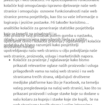
of electric trials and off-road motorcycles
kolačiće koji omogučavaju ispravno djelovanje naše web
Website:
www.em-motorcycles.com
stranice i omogučuju osnovne funkcionalnosti naše web
stranice prema posjetitelju, kao što su vaše informacije o
logiranju i jezične postavke. Mi također korisitmo
analitičke kolačiće za generiranje statistike posjetitelja
koja se temelji na privatnosti i u
Ako priložite svoj pristanak putem gumba u nastavku,
skladu s smjernicama mjerodavnih tijela za zaštitu
upotrijebit ćemo i kolačiće praćenja / oglašavanja i kolačiće
CORPORATE
podataka da bismo razumjeli kako posjetitelji
društvenih medija:
upotrebljavaju našu web stranicu u cilju poboljšanja naše
web stranice, proizvoda, usluga i marketinških napora.
FOR BUSINESS
Kolačiće za praćenje / oglašavanje kako bismo
prikazali relevantne oglase naših proizvoda i usluga
MORE YAMAHA
prilagođenih vama na našoj web stranici i na web
stranicama trećih strana, uključujući društvene
medijske platforme kao što je Facebook, na temelju
SUPPORT
vašeg pregledavanja na našoj web stranici, kao što su
prikazani proizvodi i usluge stavke koje su dodane u
vašu košaru za kupnju i stavke koje ste kupili, te na
BILTEN
web stranicama trećih strana i vašim interesima