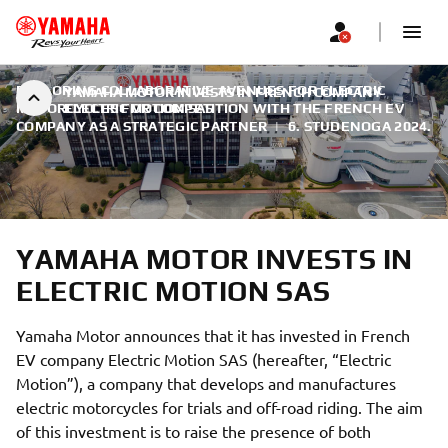
EXPLORING COLLABORATIVE AVENUES FOR ELECTRIC
YAMAHA MOTOR INVESTS IN FRENCH COMPANY
MOTORCYCLES FOR COMPETITION WITH THE FRENCH EV
ELECTRIC MOTION SAS
COMPANY AS A STRATEGIC PARTNER
|
6. STUDENOGA 2024.
YAMAHA MOTOR INVESTS IN
ELECTRIC MOTION SAS
Yamaha Motor announces that it has invested in French
EV company Electric Motion SAS (hereafter, “Electric
Motion”), a company that develops and manufactures
electric motorcycles for trials and off-road riding. The aim
of this investment is to raise the presence of both