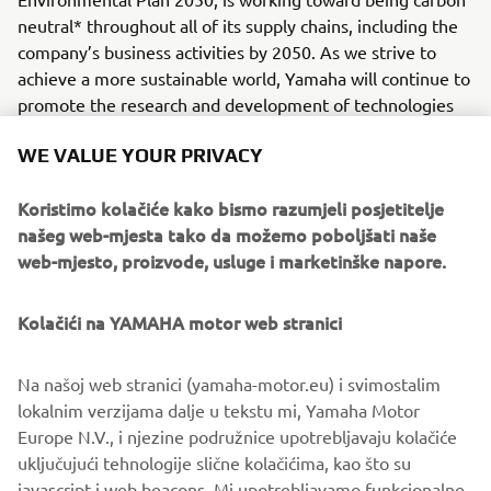
neutral* throughout all of its supply chains, including the
company’s business activities by 2050. As we strive to
achieve a more sustainable world, Yamaha will continue to
promote the research and development of technologies
and products that contribute to sustainability.
WE VALUE YOUR PRIVACY
*Other emissions outside of business activities that
Koristimo kolačiće kako bismo razumjeli posjetitelje
include offices, factories, and energy purchases (Scope 1
našeg web-mjesta tako da možemo poboljšati naše
and 2) that include product use and raw material
web-mjesto, proizvode, usluge i marketinške napore.
procurement.
Kolačići na YAMAHA motor web stranici
Electric Motion SAS Overview
Representative: Philippe Aresten (CEO)
Na našoj web stranici (yamaha-motor.eu) i svimostalim
Headquarters: ZAC de Cantaussel, 86 impasse de la
lokalnim verzijama dalje u tekstu mi, Yamaha Motor
Pépinière, 34670 Saint Brès, France
Europe N.V., i njezine podružnice upotrebljavaju kolačiće
Established: 2009
uključujući tehnologije slične kolačićima, kao što su
Business: Development, manufacture, and sale
javascript i web beacons. Mi upotrebljavamo funkcionalne