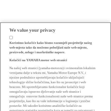
We value your privacy
Koristimo kolačiće kako bismo razumjeli posjetitelje našeg
web-mjesta tako da možemo poboljšati naše web-mjesto,
proizvode, usluge i marketinške napore.
Kolačići na YAMAHA motor web stranici
Na našoj web stranici (yamaha-motor.eu) i svimostalim lokalnim
verzijama dalje u tekstu mi, Yamaha Motor Europe N.V., i
njezine podružnice upotrebljavaju kolačiće uključujući
tehnologije slične kolačićima, kao što su javascript i web
beacons. Mi upotrebljavamo funkcionalne kolačiće koji
omogučavaju ispravno djelovanje naše web stranice i
omogučuju osnovne funkcionalnosti naše web stranice prema
posjetitelju, kao što su vaše informacije o logiranju i jezične
postavke. Mi također korisitmo analitičke kolačiće za
generiranje statistike posjetitelja koja se temelji na privatnosti i