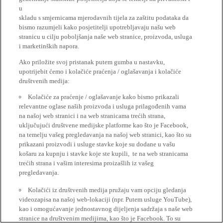
u
skladu s smjernicama mjerodavnih tijela za zaštitu podataka da
bismo razumjeli kako posjetitelji upotrebljavaju našu web
stranicu u cilju poboljšanja naše web stranice, proizvoda, usluga
i marketinških napora.
Ako priložite svoj pristanak putem gumba u nastavku,
upotrijebit ćemo i kolačiće praćenja / oglašavanja i kolačiće
društvenih medija:
Kolačiće za praćenje / oglašavanje kako bismo prikazali
relevantne oglase naših proizvoda i usluga prilagođenih vama
na našoj web stranici i na web stranicama trećih strana,
uključujući društvene medijske platforme kao što je Facebook,
na temelju vašeg pregledavanja na našoj web stranici, kao što su
prikazani proizvodi i usluge stavke koje su dodane u vašu
košaru za kupnju i stavke koje ste kupili, te na web stranicama
trećih strana i vašim interesima proizašlih iz vašeg
pregledavanja.
Kolačići iz društvenih medija pružaju vam opciju gledanja
videozapisa na našoj web-lokaciji (npr. Putem usluge YouTube),
kao i omogućavanje jednostavnog dijeljenja sadržaja s naše web
stranice na društvenim medijima, kao što je Facebook. To su