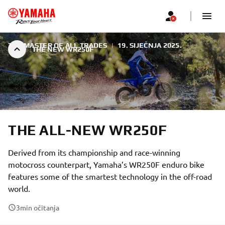
THE MASTER OF ALL TRADES
|
19. SIJEČNJA 2025.
THE NEW WR250F
THE ALL-NEW WR250F
Derived from its championship and race-winning
motocross counterpart, Yamaha’s WR250F enduro bike
features some of the smartest technology in the off-road
world.
3
min očitanja