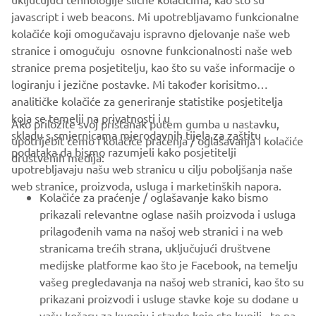
javascript i web beacons. Mi upotrebljavamo funkcionalne
kolačiće koji omogučavaju ispravno djelovanje naše web
stranice i omogučuju osnovne funkcionalnosti naše web
stranice prema posjetitelju, kao što su vaše informacije o
logiranju i jezične postavke. Mi također korisitmo
analitičke kolačiće za generiranje statistike posjetitelja
koja se temelji na privatnosti i u
Ako priložite svoj pristanak putem gumba u nastavku,
skladu s smjernicama mjerodavnih tijela za zaštitu
upotrijebit ćemo i kolačiće praćenja / oglašavanja i kolačiće
CORPORATE
podataka da bismo razumjeli kako posjetitelji
društvenih medija:
upotrebljavaju našu web stranicu u cilju poboljšanja naše
web stranice, proizvoda, usluga i marketinških napora.
FOR BUSINESS
Kolačiće za praćenje / oglašavanje kako bismo
prikazali relevantne oglase naših proizvoda i usluga
MORE YAMAHA
prilagođenih vama na našoj web stranici i na web
stranicama trećih strana, uključujući društvene
medijske platforme kao što je Facebook, na temelju
SUPPORT
vašeg pregledavanja na našoj web stranici, kao što su
prikazani proizvodi i usluge stavke koje su dodane u
vašu košaru za kupnju i stavke koje ste kupili, te na