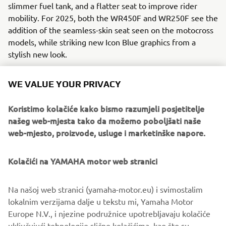
slimmer fuel tank, and a flatter seat to improve rider
mobility. For 2025, both the WR450F and WR250F see the
addition of the seamless-skin seat seen on the motocross
models, while striking new Icon Blue graphics from a
stylish new look.
WE VALUE YOUR PRIVACY
DISCOVER THE NEW WR250F
Koristimo kolačiće kako bismo razumjeli posjetitelje
našeg web-mjesta tako da možemo poboljšati naše
web-mjesto, proizvode, usluge i marketinške napore.
Kolačići na YAMAHA motor web stranici
Na našoj web stranici (yamaha-motor.eu) i svimostalim
lokalnim verzijama dalje u tekstu mi, Yamaha Motor
Europe N.V., i njezine podružnice upotrebljavaju kolačiće
uključujući tehnologije slične kolačićima, kao što su