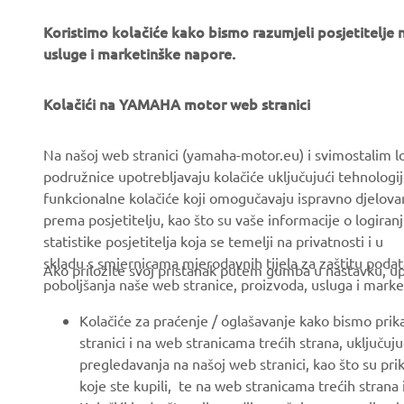
Koristimo kolačiće kako bismo razumjeli posjetitelj
usluge i marketinške napore.
Kolačići na YAMAHA motor web stranici
CORPORATE
FOR BUSINESS
Na našoj web stranici (yamaha-motor.eu) i svimostalim l
podružnice upotrebljavaju kolačiće uključujući tehnologij
About us
eBike systems
funkcionalne kolačiće koji omogučavaju ispravno djelov
News
Authorities & Police
prema posjetitelju, kao što su vaše informacije o logiranj
statistike posjetitelja koja se temelji na privatnosti i u
Events
Golfcourses
skladu s smjernicama mjerodavnih tijela za zaštitu podata
Ako priložite svoj pristanak putem gumba u nastavku, upo
Press
First responders
poboljšanja naše web stranice, proizvoda, usluga i marke
Brochures
Driving schools
Kolačiće za praćenje / oglašavanje kako bismo prik
Working at Yamaha
Robotics
stranici i na web stranicama trećih strana, uključu
pregledavanja na našoj web stranici, kao što su pri
Become a Dealer
Partnerships
koje ste kupili, te na web stranicama trećih strana