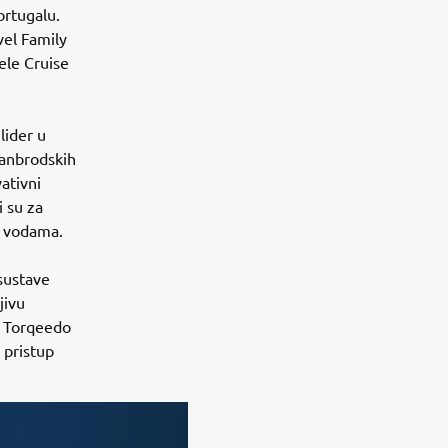
Portugalu.
vel Family
ele Cruise
lider u
vanbrodskih
ativni
i su za
m vodama.
sustave
jivu
, Torqeedo
 pristup