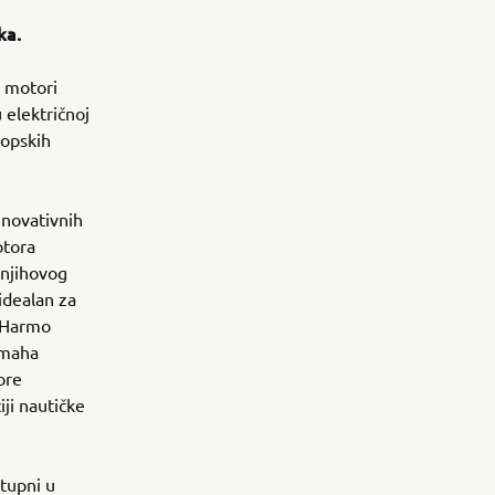
ka.
i motori
 električnoj
ropskih
inovativnih
otora
njihovog
 idealan za
g Harmo
amaha
ore
iji nautičke
tupni u