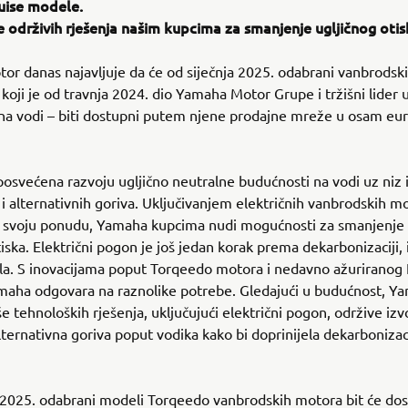
ruise modele.
 održivih rješenja našim kupcima za smanjenje ugljičnog otis
r danas najavljuje da će od siječnja 2025. odabrani vanbrodsk
koji je od travnja 2024. dio Yamaha Motor Grupe i tržišni lider u
na vodi – biti dostupni putem njene prodajne mreže u osam eu
osvećena razvoju ugljično neutralne budućnosti na vodi uz niz 
 i alternativnih goriva. Uključivanjem električnih vanbrodskih m
 svoju ponudu, Yamaha kupcima nudi mogućnosti za smanjenje 
tiska. Električni pogon je još jedan korak prema dekarbonizaciji,
ila. S inovacijama poput Torqeedo motora i nedavno ažurirano
maha odgovara na raznolike potrebe. Gledajući u budućnost, Y
še tehnoloških rješenja, uključujući električni pogon, održive izv
alternativna goriva poput vodika kako bi doprinijela dekarbonizac
 2025. odabrani modeli Torqeedo vanbrodskih motora bit će dos