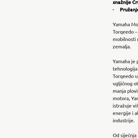
snažnije C
· Pružanje
Yamaha Moto
Torqeedo – 
mobilnosti 
zemalja.
Yamaha je p
tehnologija
Torqeedo u
ugljičnog o
manja plov
motora, Ya
istražuje vi
energije i 
industrije.
Od siječnja