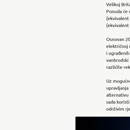
Velikoj Brita
Ponuda će u
(ekvivalent
(ekvivalent
Osnovan 200
električnoj
i ugrađenih
vanbrodski 
različite r
Uz mogućno
upravljanja
alternativu
sada korist
održivim rj