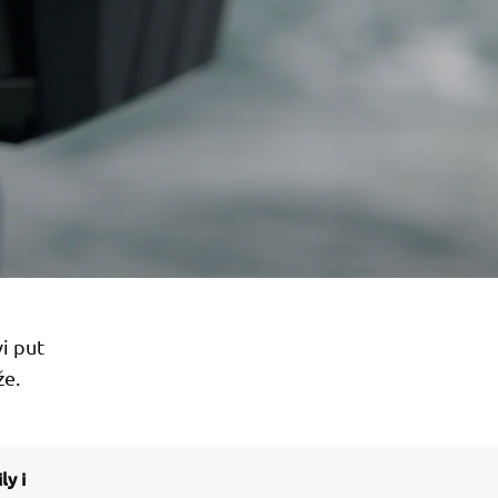
i put
že.
y i