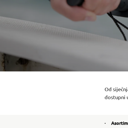
Od siječn
dostupni 
· Asortima