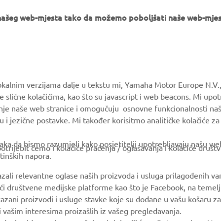
e našeg web-mjesta tako da možemo poboljšati naše web-mjes
MORE YAMAHA
SUPPORT
okalnim verzijama dalje u tekstu mi, Yamaha Motor Europe N.V.,
e slične kolačićima, kao što su javascript i web beacons. Mi upo
MyYamaha
Parts Catalogue
anje naše web stranice i omogučuju osnovne funkcionalnosti na
Yamaha Music
Book Maintenance
u i jezične postavke. Mi također korisitmo analitičke kolačiće z
Yamaha Racing
Dealer locator
ka da bismo razumjeli kako posjetitelji upotrebljavaju našu web 
trijebit ćemo i kolačiće praćenja / oglašavanja i kolačiće društ
Yamaha Motor Global
Management of Waste
tinških napora.
Batteries
Mobile Apps
azali relevantne oglase naših proizvoda i usluga prilagođenih v
jući društvene medijske platforme kao što je Facebook, na temel
kazani proizvodi i usluge stavke koje su dodane u vašu košaru za
 i vašim interesima proizašlih iz vašeg pregledavanja.