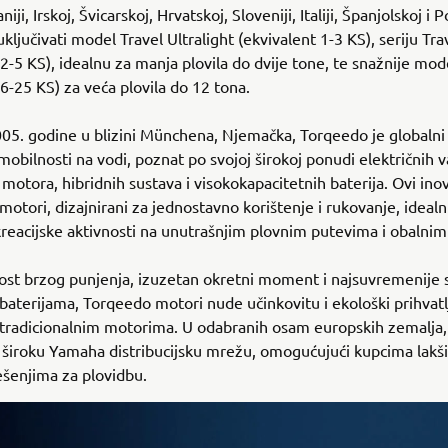
niji, Irskoj, Švicarskoj, Hrvatskoj, Sloveniji, Italiji, Španjolskoj i 
ključivati model Travel Ultralight (ekvivalent 1-3 KS), seriju Tra
 2-5 KS), idealnu za manja plovila do dvije tone, te snažnije mod
 6-25 KS) za veća plovila do 12 tona.
5. godine u blizini Münchena, Njemačka, Torqeedo je globalni 
 mobilnosti na vodi, poznat po svojoj širokoj ponudi električnih 
 motora, hibridnih sustava i visokokapacitetnih baterija. Ovi inov
motori, dizajnirani za jednostavno korištenje i rukovanje, idealn
ekreacijske aktivnosti na unutrašnjim plovnim putevima i obalni
st brzog punjenja, izuzetan okretni moment i najsuvremenije 
 baterijama, Torqeedo motori nude učinkovitu i ekološki prihvatl
 tradicionalnim motorima. U odabranih osam europskih zemalja
i široku Yamaha distribucijsku mrežu, omogućujući kupcima lakši
ešenjima za plovidbu.