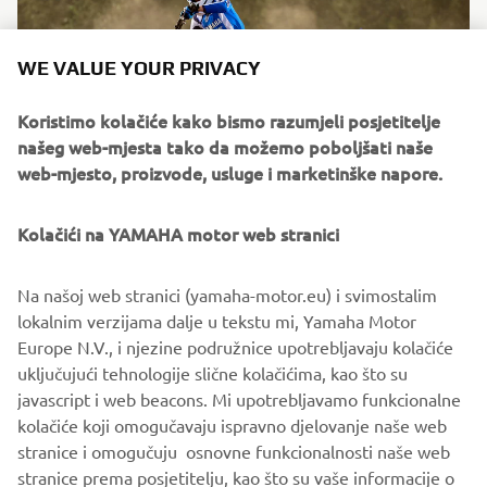
WE VALUE YOUR PRIVACY
Koristimo kolačiće kako bismo razumjeli posjetitelje
našeg web-mjesta tako da možemo poboljšati naše
web-mjesto, proizvode, usluge i marketinške napore.
Kolačići na YAMAHA motor web stranici
Za 2027. godinu Yamaha YZ85 dobiva nadogradnje motora
i šasije koje povećavaju konkurentnost, a istovremeno
Na našoj web stranici (yamaha-motor.eu) i svimostalim
poboljšavaju uporabljivost i pouzdanost. Time se pomaže i
lokalnim verzijama dalje u tekstu mi, Yamaha Motor
u smanjenju troškova korištenja i održavanja.
Europe N.V., i njezine podružnice upotrebljavaju kolačiće
uključujući tehnologije slične kolačićima, kao što su
javascript i web beacons. Mi upotrebljavamo funkcionalne
kolačiće koji omogučavaju ispravno djelovanje naše web
OTKRIJTE LINIJU
stranice i omogučuju osnovne funkcionalnosti naše web
stranice prema posjetitelju, kao što su vaše informacije o