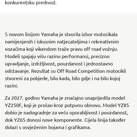
konkurentsku prednost.
S novom linijom Yamaha je stvorila izbor motocikala
namijenjenih i iskusnim natjecateljima i rekreativnim
vozačima koji vikendom traže pravu off road vožnju.
Modeli spajaju višu razinu performansi, precizno
upravljanje, izdržljivost, pouzdanost i jednostavno
održavanje. Rezultat su Off Road Competition motocikli
stvoreni za pobjede, bilo kada, bilo gdje i na bilo kojoj
razini.
Za 2027. godinu Yamaha je značajno unaprijedila model
YZ250F, koji je prošao kroz potpunu obnovu. Model YZ85
dobio je nadogradnje za veću uporabljivost i pouzdanost,
dok YZ65 donosi nove komponente. Cijela linija također
dolazi s osvježenim bojama i grafikama.