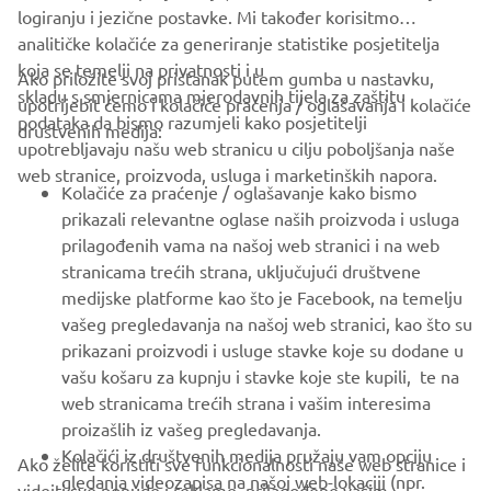
logiranju i jezične postavke. Mi također korisitmo
analitičke kolačiće za generiranje statistike posjetitelja
koja se temelji na privatnosti i u
Ako priložite svoj pristanak putem gumba u nastavku,
skladu s smjernicama mjerodavnih tijela za zaštitu
upotrijebit ćemo i kolačiće praćenja / oglašavanja i kolačiće
CORPORATE
podataka da bismo razumjeli kako posjetitelji
društvenih medija:
upotrebljavaju našu web stranicu u cilju poboljšanja naše
web stranice, proizvoda, usluga i marketinških napora.
FOR BUSINESS
Kolačiće za praćenje / oglašavanje kako bismo
prikazali relevantne oglase naših proizvoda i usluga
MORE YAMAHA
prilagođenih vama na našoj web stranici i na web
stranicama trećih strana, uključujući društvene
medijske platforme kao što je Facebook, na temelju
SUPPORT
vašeg pregledavanja na našoj web stranici, kao što su
prikazani proizvodi i usluge stavke koje su dodane u
vašu košaru za kupnju i stavke koje ste kupili, te na
BILTEN
web stranicama trećih strana i vašim interesima
Budite prvi koji će saznati o najnovijim ponudama, posebnim
proizašlih iz vašeg pregledavanja.
događajima, novim izdanjima i još mnogo toga
Kolačići iz društvenih medija pružaju vam opciju
Ako želite koristiti sve funkcionalnosti naše web stranice i
gledanja videozapisa na našoj web-lokaciji (npr.
videjti sve ponude i reklame prilagođene vašim