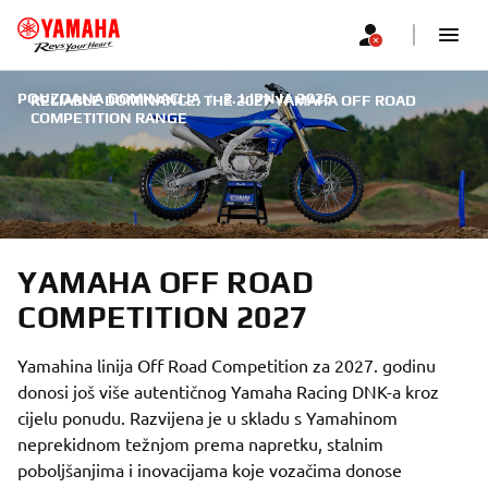
POUZDANA DOMINACIJA
|
2. LIPNJA 2026.
RELIABLE DOMINANCE: THE 2027 YAMAHA OFF ROAD
COMPETITION RANGE
YAMAHA OFF ROAD
COMPETITION 2027
Yamahina linija Off Road Competition za 2027. godinu
donosi još više autentičnog Yamaha Racing DNK-a kroz
cijelu ponudu. Razvijena je u skladu s Yamahinom
neprekidnom težnjom prema napretku, stalnim
poboljšanjima i inovacijama koje vozačima donose