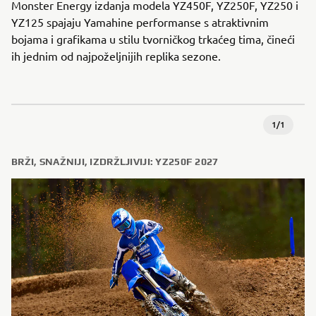
Monster Energy izdanja modela YZ450F, YZ250F, YZ250 i
YZ125 spajaju Yamahine performanse s atraktivnim
bojama i grafikama u stilu tvorničkog trkaćeg tima, čineći
ih jednim od najpoželjnijih replika sezone.
1
/
1
BRŽI, SNAŽNIJI, IZDRŽLJIVIJI: YZ250F 2027