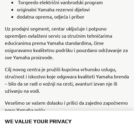
Torqeedo električni vanbrodski program
originalni Yamaha rezervni dijelovi
dodatna oprema, odječa i pribor
Uz prodajni segment, centar uključuje i potpuno
opremljen ovlašteni servis sa stručnim tehničarima
educiranima prema Yamaha standardima, čime
osiguravamo kvalitetnu podršku i pouzdano održavanje za
sve Yamaha proizvode.
Cilj novog centra je pružiti kupcima vrhunsku uslugu,
stručnost i iskustvo koje odgovara kvaliteti Yamaha brenda
– bilo da se radi o vožnji na cesti, avanturi izvan nje ili
uživanju na vodi.
Veselimo se vašem dolasku i prilici da zajedno započnemo
novu Yamaha priču.
WE VALUE YOUR PRIVACY