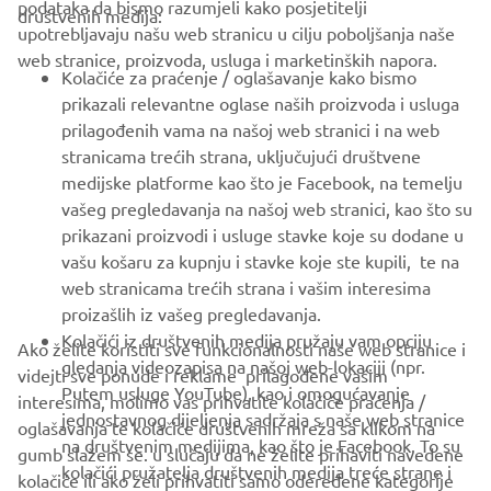
podataka da bismo razumjeli kako posjetitelji
društvenih medija:
upotrebljavaju našu web stranicu u cilju poboljšanja naše
web stranice, proizvoda, usluga i marketinških napora.
FOR BUSINESS
Kolačiće za praćenje / oglašavanje kako bismo
prikazali relevantne oglase naših proizvoda i usluga
MORE YAMAHA
prilagođenih vama na našoj web stranici i na web
stranicama trećih strana, uključujući društvene
medijske platforme kao što je Facebook, na temelju
SUPPORT
vašeg pregledavanja na našoj web stranici, kao što su
prikazani proizvodi i usluge stavke koje su dodane u
vašu košaru za kupnju i stavke koje ste kupili, te na
BILTEN
web stranicama trećih strana i vašim interesima
Budite prvi koji će saznati o najnovijim ponudama, posebnim
proizašlih iz vašeg pregledavanja.
događajima, novim izdanjima i još mnogo toga
Kolačići iz društvenih medija pružaju vam opciju
Ako želite koristiti sve funkcionalnosti naše web stranice i
gledanja videozapisa na našoj web-lokaciji (npr.
videjti sve ponude i reklame prilagođene vašim
Putem usluge YouTube), kao i omogućavanje
interesima, molimo vas prihvatite kolačiće praćenja /
jednostavnog dijeljenja sadržaja s naše web stranice
oglašavanja te kolačiće društvenih mreža sa klikom na
PRETPLATITE SE
na društvenim medijima, kao što je Facebook. To su
gumb slažem se. u slučaju da ne želite prihaviti navedene
kolačići pružatelja društvenih medija treće strane i
kolačiće ili ako želi prihvatiti samo odeređene kategorije