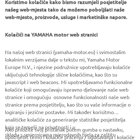
Koristimo kolačiće kako bismo razumjeli posjetitelje
našeg web-mjesta tako da možemo poboljšati naše
Obratite nam se s punim povjerenjem:
web-mjesto, proizvode, usluge i marketinške napore.
TM Zagreb - Yamaha
📍 Susedsko polje 53, 10000 Zagreb
Kolačići na YAMAHA motor web stranici
📞 +385 1 3466 990
📧 maloprodaja@yamaha-motor.hr
Na našoj web stranici (yamaha-motor.eu) i svimostalim
lokalnim verzijama dalje u tekstu mi, Yamaha Motor
Europe N.V., i njezine podružnice upotrebljavaju kolačiće
Vidimo se u Zagrebu!
uključujući tehnologije slične kolačićima, kao što su
javascript i web beacons. Mi upotrebljavamo funkcionalne
kolačiće koji omogučavaju ispravno djelovanje naše web
stranice i omogučuju osnovne funkcionalnosti naše web
stranice prema posjetitelju, kao što su vaše informacije o
1
/
10
logiranju i jezične postavke. Mi također korisitmo
analitičke kolačiće za generiranje statistike posjetitelja
koja se temelji na privatnosti i u
Ako priložite svoj pristanak putem gumba u nastavku,
skladu s smjernicama mjerodavnih tijela za zaštitu
upotrijebit ćemo i kolačiće praćenja / oglašavanja i kolačiće
CORPORATE