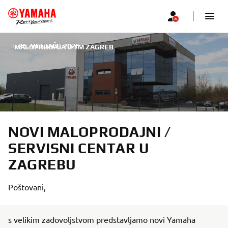
|
25. VELJAČE 2026.
MALOPRODAJA U TM ZAGREB
NOVI MALOPRODAJNI /
SERVISNI CENTAR U
ZAGREBU
Poštovani,
s velikim zadovoljstvom predstavljamo novi Yamaha