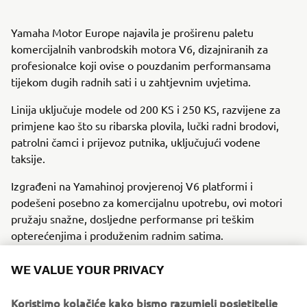
Yamaha Motor Europe najavila je proširenu paletu
komercijalnih vanbrodskih motora V6, dizajniranih za
profesionalce koji ovise o pouzdanim performansama
tijekom dugih radnih sati i u zahtjevnim uvjetima.
Linija uključuje modele od 200 KS i 250 KS, razvijene za
primjene kao što su ribarska plovila, lučki radni brodovi,
patrolni čamci i prijevoz putnika, uključujući vodene
taksije.
Izgrađeni na Yamahinoj provjerenoj V6 platformi i
podešeni posebno za komercijalnu upotrebu, ovi motori
pružaju snažne, dosljedne performanse pri teškim
opterećenjima i produženim radnim satima.
Svi komercijalni modeli standardno su opremljeni
WE VALUE YOUR PRIVACY
digitalnim elektroničkim upravljanjem (DEC), pružajući
gladak i precizan odziv gasa i mjenjača, istovremeno
Koristimo kolačiće kako bismo razumjeli posjetitelje