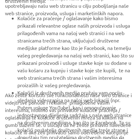
društvenih medija:
upotrebljavaju našu web stranicu u cilju poboljšanja naše
web stranice, proizvoda, usluga i marketinških napora.
FOR BUSINESS
Kolačiće za praćenje / oglašavanje kako bismo
prikazali relevantne oglase naših proizvoda i usluga
MORE YAMAHA
prilagođenih vama na našoj web stranici i na web
stranicama trećih strana, uključujući društvene
medijske platforme kao što je Facebook, na temelju
SUPPORT
vašeg pregledavanja na našoj web stranici, kao što su
prikazani proizvodi i usluge stavke koje su dodane u
vašu košaru za kupnju i stavke koje ste kupili, te na
BILTEN
web stranicama trećih strana i vašim interesima
Budite prvi koji će saznati o najnovijim ponudama, posebnim
proizašlih iz vašeg pregledavanja.
događajima, novim izdanjima i još mnogo toga
Kolačići iz društvenih medija pružaju vam opciju
Ako želite koristiti sve funkcionalnosti naše web stranice i
gledanja videozapisa na našoj web-lokaciji (npr.
videjti sve ponude i reklame prilagođene vašim
Putem usluge YouTube), kao i omogućavanje
interesima, molimo vas prihvatite kolačiće praćenja /
jednostavnog dijeljenja sadržaja s naše web stranice
oglašavanja te kolačiće društvenih mreža sa klikom na
PRETPLATITE SE
na društvenim medijima, kao što je Facebook. To su
gumb slažem se. u slučaju da ne želite prihaviti navedene
kolačići pružatelja društvenih medija treće strane i
kolačiće ili ako želi prihvatiti samo odeređene kategorije
dopuštaju tim pružateljima društvenih medija da
Pročitajte našu Politiku privatnosti kako biste saznali kako