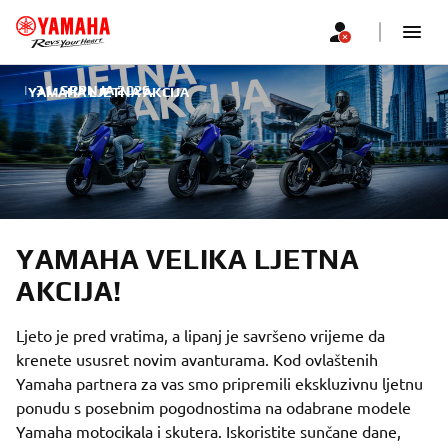
|
31. SRPNJA 2026.
YAMAHA LJETNA AKCIJA
YAMAHA VELIKA LJETNA
AKCIJA!
Ljeto je pred vratima, a lipanj je savršeno vrijeme da
krenete ususret novim avanturama. Kod ovlaštenih
Yamaha partnera za vas smo pripremili ekskluzivnu ljetnu
ponudu s posebnim pogodnostima na odabrane modele
Yamaha motocikala i skutera. Iskoristite sunčane dane,