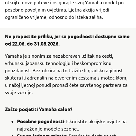
otkrijte nove puteve i osigurajte svoj Yamaha model po
posebno povoljnim uvjetima. Ljetna akcija vrijedi
ograničeno vrijeme, odnosno do isteka zaliha.
Ne propustite priliku, jer su pogodnosti dostupne samo
od 22.06. do 31.08.2026.
Yamaha je sinonim za nezaboravan užitak na cesti,
vrhunsku japansku tehnologiju i beskompromisnu
pouzdanost. Bez obzira na to tražite li gradsku agilnost
skutera ili adrenalin na otvorenim cestama s motociklom,
u našoj ljetnoj ponudi pronaći ćete savršenog partnera za
svoje vožnje.
Zašto posjetiti Yamaha salon?
Posebne pogodnosti
: Iskoristite akcijske uvjete na
najtraženije modele sezone..
Sve na jednom mjestu
: Provjerite dostupnost