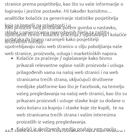
stranice prema posjetitelju, kao što su vaše informacije o
Tracer 9 Y-AMT
logiranju i jezične postavke. Mi također korisitmo
Redovna cijena: 14.999 €
analitičke kolačiće za generiranje statistike posjetitelja
Akcijska cijena: 14.399 €
koja se temelji na privatnosti i u
Ako priložite svoj pristanak putem gumba u nastavku,
skladu s smjernicama mjerodavnih tijela za zaštitu
Pročitajte više
upotrijebit ćemo i kolačiće praćenja / oglašavanja i kolačiće
podataka da bismo razumjeli kako posjetitelji
društvenih medija:
upotrebljavaju našu web stranicu u cilju poboljšanja naše
web stranice, proizvoda, usluga i marketinških napora.
Kolačiće za praćenje / oglašavanje kako bismo
prikazali relevantne oglase naših proizvoda i usluga
prilagođenih vama na našoj web stranici i na web
stranicama trećih strana, uključujući društvene
medijske platforme kao što je Facebook, na temelju
vašeg pregledavanja na našoj web stranici, kao što su
prikazani proizvodi i usluge stavke koje su dodane u
vašu košaru za kupnju i stavke koje ste kupili, te na
web stranicama trećih strana i vašim interesima
Tracer 9
proizašlih iz vašeg pregledavanja.
Kolačići iz društvenih medija pružaju vam opciju
Redovna cijena: 13.599 €
Ako želite koristiti sve funkcionalnosti naše web stranice i