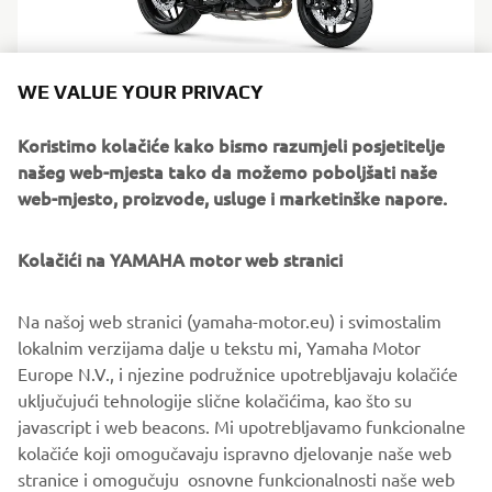
WE VALUE YOUR PRIVACY
Tracer 9 GT
Redovna cijena: 17.099 €
Koristimo kolačiće kako bismo razumjeli posjetitelje
Akcijska cijena: 16.499 €
našeg web-mjesta tako da možemo poboljšati naše
web-mjesto, proizvode, usluge i marketinške napore.
Pročitajte više
Kolačići na YAMAHA motor web stranici
Na našoj web stranici (yamaha-motor.eu) i svimostalim
lokalnim verzijama dalje u tekstu mi, Yamaha Motor
Europe N.V., i njezine podružnice upotrebljavaju kolačiće
uključujući tehnologije slične kolačićima, kao što su
javascript i web beacons. Mi upotrebljavamo funkcionalne
kolačiće koji omogučavaju ispravno djelovanje naše web
stranice i omogučuju osnovne funkcionalnosti naše web