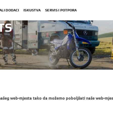
ALI DODACI
ISKUSTVA
SERVIS I POTPORA
TS
e našeg web-mjesta tako da možemo poboljšati naše web-mjes
MORE YAMAHA
SUPPORT