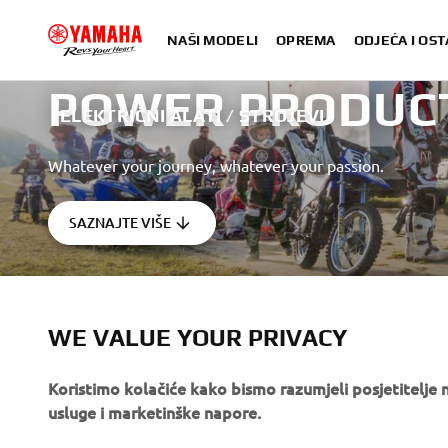
NAŠI MODELI
OPREMA
ODJEĆA I OST
POWER PRODUC
ELEKTRIČNI ALATI / STROJEVI
Whatever your journey, whatever your passion.
SAZNAJTE VIŠE
WE VALUE YOUR PRIVACY
Koristimo kolačiće kako bismo razumjeli posjetitelj
CORPORATE
FOR BUSINESS
usluge i marketinške napore.