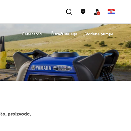
Generatori
Čistači snijega
Vodene pumpe
to, proizvode,
BILTEN
Budite prvi koji će saznati o najnovijim ponudama, posebnim