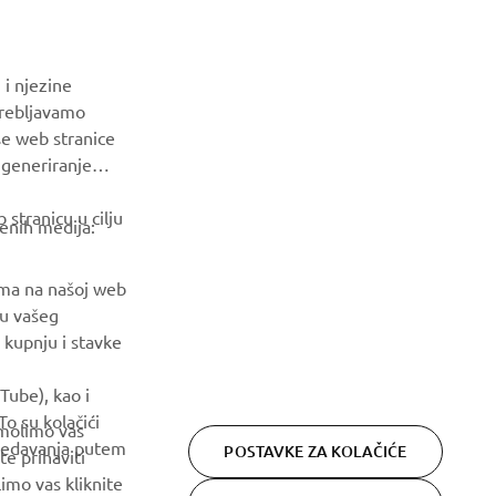
događajima, novim izdanjima i još mnogo toga
PRETPLATITE SE
 i njezine
trebljavamo
še web stranice
Pročitajte našu Politiku privatnosti kako biste saznali kako
a generiranje
obrađujemo vaše osobne podatke:
Pravila o Zaštiti Privatnosti
stranicu u cilju
venih medija:
ama na našoj web
ju vašeg
 kupnju i stavke
Tube), kao i
o su kolačići
 molimo vas
gledavanja putem
POSTAVKE ZA KOLAČIĆE
te prihaviti
Privacy Policy
Cookies
Legal statement
imo vas kliknite