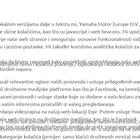
MyYamaha
Parts Catalogue
Yamaha Music
Book Maintenance
okalnim verzijama dalje u tekstu mi, Yamaha Motor Europe N.V.,
Yamaha Racing
Dealer locator
e slične kolačićima, kao što su javascript i web beacons. Mi upo
Yamaha Motor Global
Management of Waste
anje naše web stranice i omogučuju osnovne funkcionalnosti na
Batteries
u i jezične postavke. Mi također korisitmo analitičke kolačiće z
Mobile Apps
ka da bismo razumjeli kako posjetitelji upotrebljavaju našu web 
trijebit ćemo i kolačiće praćenja / oglašavanja i kolačiće društ
tinških napora.
azali relevantne oglase naših proizvoda i usluga prilagođenih v
jući društvene medijske platforme kao što je Facebook, na temel
kazani proizvodi i usluge stavke koje su dodane u vašu košaru za
 i vašim interesima proizašlih iz vašeg pregledavanja.
edanja videozapisa na našoj web-lokaciji (npr. Putem usluge You
še web stranice na društvenim medijima, kao što je Facebook. T
ce i videjti sve ponude i reklame prilagođene vašim interesima,
taju tim pružateljima društvenih medija da prate ponašanje pre
uštvenih mreža sa klikom na gumb slažem se. u slučaju da ne želi
© Copyright - 2026 Yamaha Motor Europe N.V. - All Rights Reserved
kategorije kolačića (prmijer: samo klačići društevnih mreža) mol