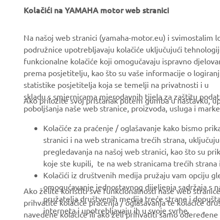
About us
eBike systems
Kolačići na YAMAHA motor web stranici
News
Authorities & Police
Na našoj web stranici (yamaha-motor.eu) i svimostalim l
Events
Golfcourses
podružnice upotrebljavaju kolačiće uključujući tehnologij
Press
First responders
funkcionalne kolačiće koji omogučavaju ispravno djelov
prema posjetitelju, kao što su vaše informacije o logiranj
Brochures
Driving schools
statistike posjetitelja koja se temelji na privatnosti i u
Working at Yamaha
Robotics
skladu s smjernicama mjerodavnih tijela za zaštitu podata
Ako priložite svoj pristanak putem gumba u nastavku, upo
poboljšanja naše web stranice, proizvoda, usluga i marke
Become a Dealer
Partnerships
Human Rights Policy
Technical information for
Kolačiće za praćenje / oglašavanje kako bismo prik
independent dealers
stranici i na web stranicama trećih strana, uključu
Sustainability Basic Policy
pregledavanja na našoj web stranici, kao što su pri
Yamalube Safety Data
Whistleblower Channel
koje ste kupili, te na web stranicama trećih strana
Sheets
Kolačići iz društvenih medija pružaju vam opciju gl
omogućavanje jednostavnog dijeljenja sadržaja s na
Ako želite koristiti sve funkcionalnosti naše web strani
pružatelja društvenih medija treće strane i dopuš
prihvatite kolačiće praćenja / oglašavanja te kolačiće dr
Croatia (Croatian)
interneta i upotrebljavaju ih u svoje svrhe.
navedene kolačiće ili ako želi prihvatiti samo odeređene 