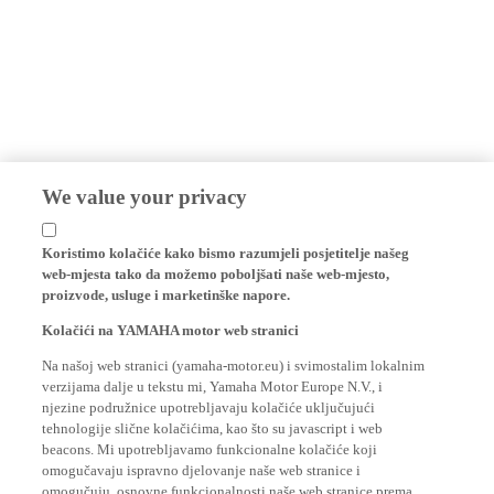
We value your privacy
Koristimo kolačiće kako bismo razumjeli posjetitelje našeg
web-mjesta tako da možemo poboljšati naše web-mjesto,
proizvode, usluge i marketinške napore.
Kolačići na YAMAHA motor web stranici
Na našoj web stranici (yamaha-motor.eu) i svimostalim lokalnim
verzijama dalje u tekstu mi, Yamaha Motor Europe N.V., i
njezine podružnice upotrebljavaju kolačiće uključujući
tehnologije slične kolačićima, kao što su javascript i web
beacons. Mi upotrebljavamo funkcionalne kolačiće koji
omogučavaju ispravno djelovanje naše web stranice i
omogučuju osnovne funkcionalnosti naše web stranice prema