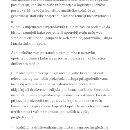
posjetitelju, kao što su vaše informacije o logiranju i jezične
postavke. Mi također korisitmo analitičke kolačiće za
generiranje statistike posjetitelja koja se temelji na privatnosti i
u
skladu s smjernicama mjerodavnih tijela za zaštitu podataka da
bismo razumjeli kako posjetitelji upotrebljavaju našu web
stranicu u cilju poboljšanja naše web stranice, proizvoda, usluga
i marketinških napora.
Ako priložite svoj pristanak putem gumba u nastavku,
upotrijebit ćemo i kolačiće praćenja / oglašavanja i kolačiće
društvenih medija:
Kolačiće za praćenje / oglašavanje kako bismo prikazali
relevantne oglase naših proizvoda i usluga prilagođenih vama
na našoj web stranici i na web stranicama trećih strana,
uključujući društvene medijske platforme kao što je Facebook,
na temelju vašeg pregledavanja na našoj web stranici, kao što su
prikazani proizvodi i usluge stavke koje su dodane u vašu
košaru za kupnju i stavke koje ste kupili, te na web stranicama
trećih strana i vašim interesima proizašlih iz vašeg
pregledavanja.
Kolačići iz društvenih medija pružaju vam opciju gledanja
videozapisa na našoj web-lokaciji (npr. Putem usluge YouTube),