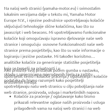
Na našoj web stranici (yamaha-motor.eu) i svimostalim
Pairing
lokalnim verzijama dalje u tekstu mi, Yamaha Motor
Europe N.V., i njezine podružnice upotrebljavaju kolačiće
Riding Log
uključujući tehnologije slične kolačićima, kao što su
javascript i web beacons. Mi upotrebljavamo funkcionalne
Other
kolačiće koji omogučavaju ispravno djelovanje naše web
stranice i omogučuju osnovne funkcionalnosti naše web
stranice prema posjetitelju, kao što su vaše informacije o
logiranju i jezične postavke. Mi također korisitmo
analitičke kolačiće za generiranje statistike posjetitelja
koja se temelji na privatnosti i u
Ako priložite svoj pristanak putem gumba u nastavku,
skladu s smjernicama mjerodavnih tijela za zaštitu
upotrijebit ćemo i kolačiće praćenja / oglašavanja i kolačiće
CORPORATE
podataka da bismo razumjeli kako posjetitelji
društvenih medija:
upotrebljavaju našu web stranicu u cilju poboljšanja naše
web stranice, proizvoda, usluga i marketinških napora.
FOR BUSINESS
Kolačiće za praćenje / oglašavanje kako bismo
prikazali relevantne oglase naših proizvoda i usluga
MORE YAMAHA
prilagođenih vama na našoj web stranici i na web