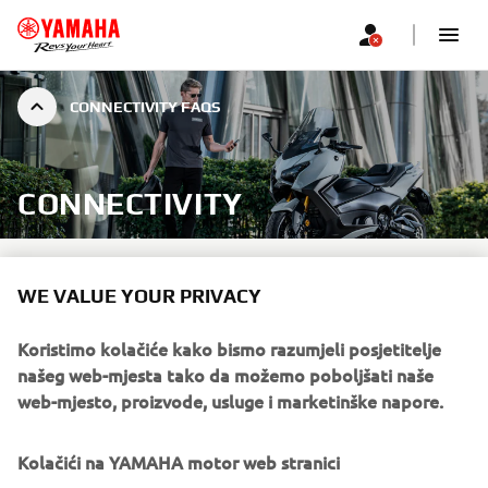
CONNECTIVITY FAQS
CONNECTIVITY
WE VALUE YOUR PRIVACY
FAQS
Koristimo kolačiće kako bismo razumjeli posjetitelje
Select a relevant topic below to find answers with ease.
našeg web-mjesta tako da možemo poboljšati naše
web-mjesto, proizvode, usluge i marketinške napore.
General
Kolačići na YAMAHA motor web stranici
Login