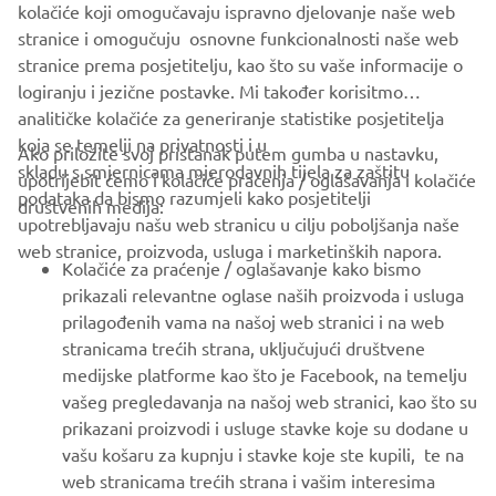
Budite prvi koji će saznati o najnovijim ponudama, posebnim
kolačiće koji omogučavaju ispravno djelovanje naše web
događajima, novim izdanjima i još mnogo toga
stranice i omogučuju osnovne funkcionalnosti naše web
stranice prema posjetitelju, kao što su vaše informacije o
logiranju i jezične postavke. Mi također korisitmo
analitičke kolačiće za generiranje statistike posjetitelja
PRETPLATITE SE
koja se temelji na privatnosti i u
Ako priložite svoj pristanak putem gumba u nastavku,
skladu s smjernicama mjerodavnih tijela za zaštitu
upotrijebit ćemo i kolačiće praćenja / oglašavanja i kolačiće
podataka da bismo razumjeli kako posjetitelji
Pročitajte našu Politiku privatnosti kako biste saznali kako
društvenih medija:
upotrebljavaju našu web stranicu u cilju poboljšanja naše
obrađujemo vaše osobne podatke:
Pravila o Zaštiti Privatnosti
web stranice, proizvoda, usluga i marketinških napora.
Kolačiće za praćenje / oglašavanje kako bismo
Croatia (Croatian)
prikazali relevantne oglase naših proizvoda i usluga
prilagođenih vama na našoj web stranici i na web
stranicama trećih strana, uključujući društvene
medijske platforme kao što je Facebook, na temelju
vašeg pregledavanja na našoj web stranici, kao što su
© Copyright - 2026 Yamaha Motor Europe N.V. - All Rights
prikazani proizvodi i usluge stavke koje su dodane u
Reserved
vašu košaru za kupnju i stavke koje ste kupili, te na
web stranicama trećih strana i vašim interesima