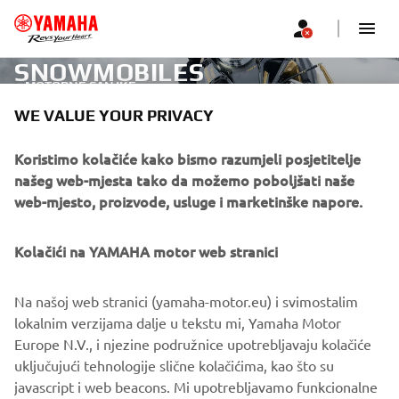
SNOWMOBILES
MOTORNE SANJKE
WE VALUE YOUR PRIVACY
CORPORATE
Koristimo kolačiće kako bismo razumjeli posjetitelje
našeg web-mjesta tako da možemo poboljšati naše
web-mjesto, proizvode, usluge i marketinške napore.
FOR BUSINESS
Kolačići na YAMAHA motor web stranici
MORE YAMAHA
Na našoj web stranici (yamaha-motor.eu) i svimostalim
SUPPORT
lokalnim verzijama dalje u tekstu mi, Yamaha Motor
Europe N.V., i njezine podružnice upotrebljavaju kolačiće
uključujući tehnologije slične kolačićima, kao što su
BILTEN
javascript i web beacons. Mi upotrebljavamo funkcionalne