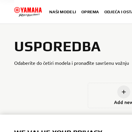
NAŠI MODELI
OPREMA
ODJEĆA I OST
USPOREDBA
Odaberite do četiri modela i pronađite savršenu vožnju
Add ne