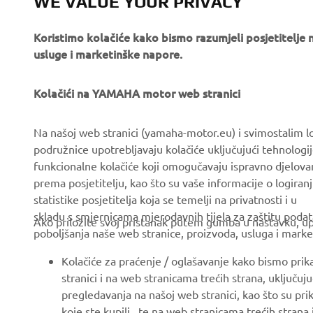
WE VALUE YOUR PRIVACY
Koristimo kolačiće kako bismo razumjeli posjetitelj
usluge i marketinške napore.
Kolačići na YAMAHA motor web stranici
CORPORATE
FOR BUSINESS
Na našoj web stranici (yamaha-motor.eu) i svimostalim l
podružnice upotrebljavaju kolačiće uključujući tehnologij
About us
eBike systems
funkcionalne kolačiće koji omogučavaju ispravno djelov
News
Authorities & Police
prema posjetitelju, kao što su vaše informacije o logiranj
statistike posjetitelja koja se temelji na privatnosti i u
Events
Golfcourses
skladu s smjernicama mjerodavnih tijela za zaštitu podata
Ako priložite svoj pristanak putem gumba u nastavku, upo
Press
First responders
poboljšanja naše web stranice, proizvoda, usluga i marke
Brochures
Driving schools
Kolačiće za praćenje / oglašavanje kako bismo prik
Working at Yamaha
Robotics
stranici i na web stranicama trećih strana, uključu
pregledavanja na našoj web stranici, kao što su pri
Become a Dealer
Partnerships
koje ste kupili, te na web stranicama trećih strana