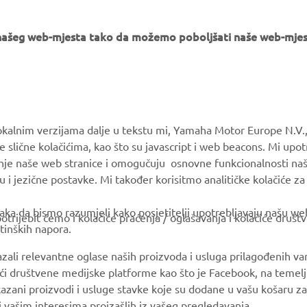
e našeg web-mjesta tako da možemo poboljšati naše web-mjes
MORE YAMAHA
SUPPORT
okalnim verzijama dalje u tekstu mi, Yamaha Motor Europe N.V.,
e slične kolačićima, kao što su javascript i web beacons. Mi upo
MyYamaha
Parts Catalogue
anje naše web stranice i omogučuju osnovne funkcionalnosti na
Yamaha Music
Book Maintenance
u i jezične postavke. Mi također korisitmo analitičke kolačiće z
Yamaha Racing
Dealer locator
ka da bismo razumjeli kako posjetitelji upotrebljavaju našu web 
trijebit ćemo i kolačiće praćenja / oglašavanja i kolačiće društ
Yamaha Motor Global
Management of Waste
tinških napora.
Batteries
Mobile Apps
azali relevantne oglase naših proizvoda i usluga prilagođenih v
jući društvene medijske platforme kao što je Facebook, na temel
kazani proizvodi i usluge stavke koje su dodane u vašu košaru za
 i vašim interesima proizašlih iz vašeg pregledavanja.