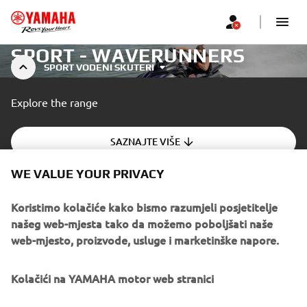
SPORT - WAVERUNNERS
SPORT VODENI SKUTERI
Explore the range
SAZNAJTE VIŠE
WE VALUE YOUR PRIVACY
A professional rider demonstrating advanced skills in a closed
area.
Koristimo kolačiće kako bismo razumjeli posjetitelje
našeg web-mjesta tako da možemo poboljšati naše
web-mjesto, proizvode, usluge i marketinške napore.
Kolačići na YAMAHA motor web stranici