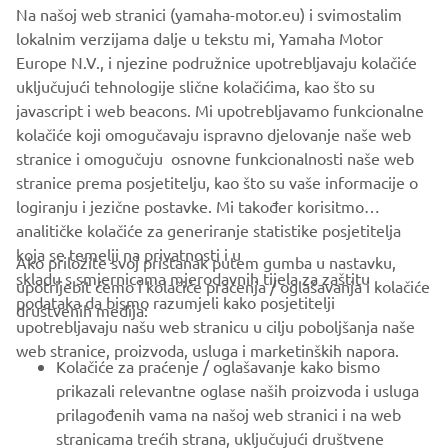
Na našoj web stranici (yamaha-motor.eu) i svimostalim
lokalnim verzijama dalje u tekstu mi, Yamaha Motor
Europe N.V., i njezine podružnice upotrebljavaju kolačiće
uključujući tehnologije slične kolačićima, kao što su
javascript i web beacons. Mi upotrebljavamo funkcionalne
kolačiće koji omogučavaju ispravno djelovanje naše web
stranice i omogučuju osnovne funkcionalnosti naše web
Otkrijte više
stranice prema posjetitelju, kao što su vaše informacije o
logiranju i jezične postavke. Mi također korisitmo
analitičke kolačiće za generiranje statistike posjetitelja
koja se temelji na privatnosti i u
Ako priložite svoj pristanak putem gumba u nastavku,
skladu s smjernicama mjerodavnih tijela za zaštitu
upotrijebit ćemo i kolačiće praćenja / oglašavanja i kolačiće
CORPORATE
podataka da bismo razumjeli kako posjetitelji
društvenih medija:
upotrebljavaju našu web stranicu u cilju poboljšanja naše
web stranice, proizvoda, usluga i marketinških napora.
FOR BUSINESS
Kolačiće za praćenje / oglašavanje kako bismo
prikazali relevantne oglase naših proizvoda i usluga
MORE YAMAHA
prilagođenih vama na našoj web stranici i na web
stranicama trećih strana, uključujući društvene