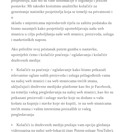
postavke. Mi također korisitmo analitičke kolačiće za
generiranje statistike posjetitelja koja se temelji na privatnosti i
u
skladu s smjernicama mjerodavnih tijela za zaštitu podataka da
bismo razumjeli kako posjetitelji upotrebljavaju našu web
stranicu u cilju poboljšanja naše web stranice, proizvoda, usluga
i marketinških napora.
Ako priložite svoj pristanak putem gumba u nastavku,
upotrijebit ćemo i kolačiće praćenja / oglašavanja i kolačiće
društvenih medija:
Kolačiće za praćenje / oglašavanje kako bismo prikazali
relevantne oglase naših proizvoda i usluga prilagođenih vama
na našoj web stranici i na web stranicama trećih strana,
uključujući društvene medijske platforme kao što je Facebook,
na temelju vašeg pregledavanja na našoj web stranici, kao što su
prikazani proizvodi i usluge stavke koje su dodane u vašu
košaru za kupnju i stavke koje ste kupili, te na web stranicama
trećih strana i vašim interesima proizašlih iz vašeg
pregledavanja.
Kolačići iz društvenih medija pružaju vam opciju gledanja
videozapisa na našoj web-lokaciji (npr. Putem usluge YouTube),