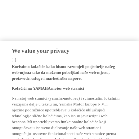
We value your privacy
Koristimo kolačiće kako bismo razumjeli posjetitelje našeg
web-mjesta tako da možemo poboljšati naše web-mjesto,
proizvode, usluge i marketinške napore.
Kolačići na YAMAHA motor web stranici
Na našoj web stranici (yamaha-motor.eu) i svimostalim lokalnim
verzijama dalje u tekstu mi, Yamaha Motor Europe N.V., i
njezine podružnice upotrebljavaju kolačiće uključujući
tehnologije slične kolačićima, kao što su javascript i web
beacons. Mi upotrebljavamo funkcionalne kolačiće koji
omogučavaju ispravno djelovanje naše web stranice i
omogučuju osnovne funkcionalnosti naše web stranice prema
posjetitelju, kao što su vaše informacije o logiranju i jezične