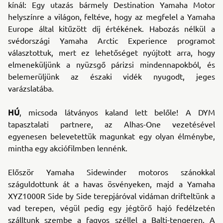
kínál: Egy utazás bármely Destination Yamaha Motor
helyszínre a világon, feltéve, hogy az megfelel a Yamaha
Europe által kitűzött díj értékének. Habozás nélkül a
svédországi Yamaha Arctic Experience programot
választottuk, mert ez lehetőséget nyújtott arra, hogy
elmeneküljünk a nyüzsgő párizsi mindennapokból, és
belemerüljünk az északi vidék nyugodt, jeges
varázslatába.
HÚ
, micsoda látványos kaland lett belőle! A DYM
tapasztalati partnere, az Alhas-One vezetésével
egyenesen belevetettük magunkat egy olyan élménybe,
mintha egy akciófilmben lennénk.
Először Yamaha Sidewinder motoros szánokkal
száguldottunk át a havas ösvényeken, majd a Yamaha
XYZ1000R Side by Side terepjáróval vidáman drifteltünk a
vad terepen, végül pedig egy jégtörő hajó fedélzetén
szálltunk szembe a fagyos széllel a Balti-tengeren. A