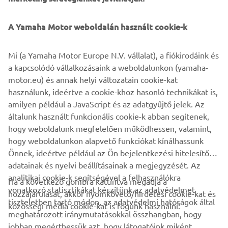
© Yamaha Motor Europe N.V. / Yamaha Motor Co., Ltd.
A Yamaha Motor weboldalán használt cookie-k
A weboldalon található információk és/vagy képek soha
Mi (a Yamaha Motor Europe N.V. vállalat), a fiókirodáink és
nem használhatók fel kereskedelmi vagy nem
a kapcsolódó vállalkozásaink a weboldalunkon (yamaha-
kereskedelmi célokra a Yamaha Motor Europe N.V.
motor.eu) és annak helyi változatain cookie-kat
és/vagy a Yamaha Motor Co., Ltd. kifejezett írásbeli
használunk, ideértve a cookie-khoz hasonló technikákat is,
hozzájárulása nélkül.
amilyen például a JavaScript és az adatgyűjtő jelek. Az
Mindig közlekedj biztonságosan és tartsd be a helyi
általunk használt funkcionális cookie-k abban segítenek,
közlekedési szabályokat.
hogy weboldalunk megfelelően működhessen, valamint,
hogy weboldalunkon alapvető funkciókat kínálhassunk
Önnek, ideértve például az Ön bejelentkezési hitelesítő
adatainak és nyelvi beállításainak a megjegyzését. Az
analitikai cookie-k segítségével a felhasználókra
Ha a következő gombra kattintva megadja a
vonatkozó statisztikákat készítünk az adatvédelmet
hozzájárulását, akkor nyomkövető/hirdetési cookie-kat és
VÁLLALATI
tiszteletben tartó módon, az adatvédelmi hatóságok által
közösségi média cookie-kat is fogunk használni:
meghatározott iránymutatásokkal összhangban, hogy
jobban megérthessük azt, hogy látogatóink miként
B2B