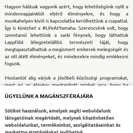
Nagyon hálásak vagyunk azért, hogy lehetőségünk nyílt a
mindennapjainktól eltérő élményekre, és hogy a
munkahelyen kívül is kapcsolatba kerülhettünk a csapattal.
Így is kinézhet a #LifeAtYamaha. Szerencsénk volt, hogy
szemtanúi lehettünk a sarki fénynek, hogy láthattuk
Lappföld lélegzetelállító természeti táját, hogy
megtapasztalhattuk a megismert emberek melegségét és
az ott átélt élményeket, és mindezekre mindig emlékezni
fogunk.
Mostantól alig várjuk a jövőbeli közösségi programokat,
mert ez az élmény megtanított minket arra, hogy ha
egyszerűen csak élvezzük a dolgot, az a legkifizetődőbb
ÜGYELÜNK A MAGÁNSZFÉRÁJÁRA
és legváratlanabb kalandokhoz vezethet!
Sütiket használunk, amelyek segíti weboldalunk
Destination Yamaha Motor
látogatóinak megértését, melynek köszönhetően
weboldalunkat, termékeinket, szolgáltatásainkat és
marketing stratégiánkat javíthatjuk.