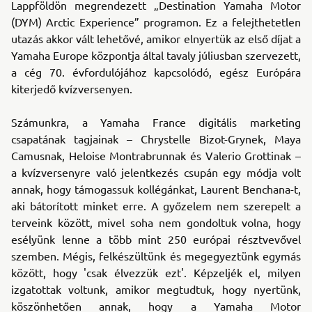
Lappföldön megrendezett „Destination Yamaha Motor
(DYM) Arctic Experience” programon. Ez a felejthetetlen
utazás akkor vált lehetővé, amikor elnyertük az első díjat a
Yamaha Europe központja által tavaly júliusban szervezett,
a cég 70. évfordulójához kapcsolódó, egész Európára
kiterjedő kvízversenyen.
Számunkra, a Yamaha France digitális marketing
csapatának tagjainak – Chrystelle Bizot-Grynek, Maya
Camusnak, Heloise Montrabrunnak és Valerio Grottinak –
a kvízversenyre való jelentkezés csupán egy módja volt
annak, hogy támogassuk kollégánkat, Laurent Benchana-t,
aki bátorított minket erre. A győzelem nem szerepelt a
terveink között, mivel soha nem gondoltuk volna, hogy
esélyünk lenne a több mint 250 európai résztvevővel
szemben. Mégis, felkészültünk és megegyeztünk egymás
között, hogy 'csak élvezzük ezt'. Képzeljék el, milyen
izgatottak voltunk, amikor megtudtuk, hogy nyertünk,
köszönhetően annak, hogy a Yamaha Motor