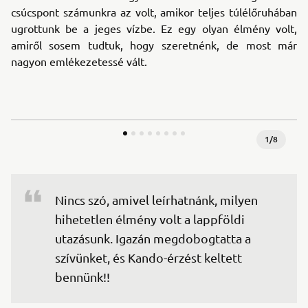
csúcspont számunkra az volt, amikor teljes túlélőruhában
ugrottunk be a jeges vízbe. Ez egy olyan élmény volt,
amiről sosem tudtuk, hogy szeretnénk, de most már
nagyon emlékezetessé vált.
1
/
8
Nincs szó, amivel leírhatnánk, milyen 
hihetetlen élmény volt a lappföldi 
utazásunk. Igazán megdobogtatta a 
szívünket, és Kando-érzést keltett 
bennünk!!