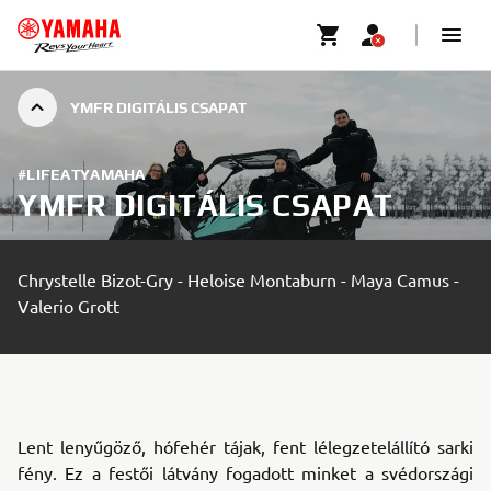
YMFR DIGITÁLIS CSAPAT
#LIFEATYAMAHA
YMFR DIGITÁLIS CSAPAT
Chrystelle Bizot-Gry - Heloise Montaburn - Maya Camus -
Valerio Grott
Lent lenyűgöző, hófehér tájak, fent lélegzetelállító sarki
fény. Ez a festői látvány fogadott minket a svédországi