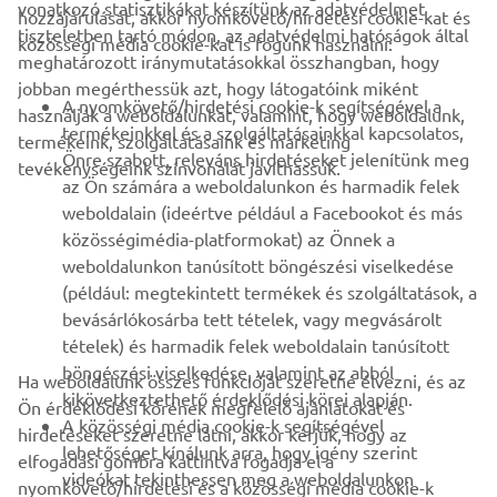
vonatkozó statisztikákat készítünk az adatvédelmet
hozzájárulását, akkor nyomkövető/hirdetési cookie-kat és
VÁLLALATI
tiszteletben tartó módon, az adatvédelmi hatóságok által
közösségi média cookie-kat is fogunk használni:
meghatározott iránymutatásokkal összhangban, hogy
jobban megérthessük azt, hogy látogatóink miként
B2B
A nyomkövető/hirdetési cookie-k segítségével a
használják a weboldalunkat, valamint, hogy weboldalunk,
termékeinkkel és a szolgáltatásainkkal kapcsolatos,
termékeink, szolgáltatásaink és marketing
TÖBB YAMAHA
Önre szabott, releváns hirdetéseket jelenítünk meg
tevékenységeink színvonalát javíthassuk.
az Ön számára a weboldalunkon és harmadik felek
weboldalain (ideértve például a Facebookot és más
TÁMOGATÁS
közösségimédia-platformokat) az Önnek a
weboldalunkon tanúsított böngészési viselkedése
(például: megtekintett termékek és szolgáltatások, a
HÍRLEVÉL
bevásárlókosárba tett tételek, vagy megvásárolt
Legyél az elsők között, aki a legújabb ajánlatokról, különleges
tételek) és harmadik felek weboldalain tanúsított
eseményekről, újdonságokról stb. értesül.
böngészési viselkedése, valamint az abból
Ha weboldalunk összes funkcióját szeretné élvezni, és az
kikövetkeztethető érdeklődési körei alapján.
Ön érdeklődési körének megfelelő ajánlatokat és
A közösségi média cookie-k segítségével
hirdetéseket szeretne látni, akkor kérjük, hogy az
lehetőséget kínálunk arra, hogy igény szerint
elfogadási gombra kattintva fogadja el a
ELŐFIZETÉS
videókat tekinthessen meg a weboldalunkon
nyomkövető/hirdetési és a közösségi média cookie-k