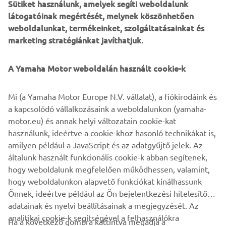
Sütiket használunk, amelyek segíti weboldalunk
visszavonult a világbajnoki versenyzéstől.
látogatóinak megértését, melynek köszönhetően
weboldalunkat, termékeinket, szolgáltatásainkat és
marketing stratégiánkat javíthatjuk.
©Yamaha Motor Europe N.V. / Yamaha Motor Co., Ltd.
A Yamaha Motor weboldalán használt cookie-k
A weboldalon található információk és/vagy képek
Mi (a Yamaha Motor Europe N.V. vállalat), a fiókirodáink és
kereskedelmi vagy nem kereskedelmi célokra nem
a kapcsolódó vállalkozásaink a weboldalunkon (yamaha-
használhatók fel a Yamaha Motor Europe N.V. és/vagy a
motor.eu) és annak helyi változatain cookie-kat
Yamaha Motor Co., Ltd. kifejezett írásbeli engedélye
használunk, ideértve a cookie-khoz hasonló technikákat is,
nélkül.
amilyen például a JavaScript és az adatgyűjtő jelek. Az
Mindig biztonságosan közlekedjen, és tartsa be a helyi
általunk használt funkcionális cookie-k abban segítenek,
közlekedési szabályokat.
hogy weboldalunk megfelelően működhessen, valamint,
hogy weboldalunkon alapvető funkciókat kínálhassunk
Önnek, ideértve például az Ön bejelentkezési hitelesítő
adatainak és nyelvi beállításainak a megjegyzését. Az
analitikai cookie-k segítségével a felhasználókra
Ha a következő gombra kattintva megadja a