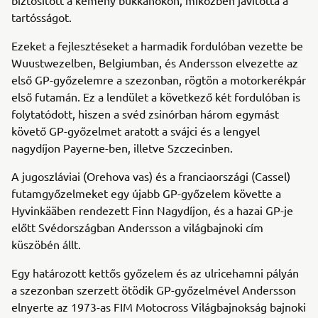
tartósságot.
Ezeket a fejlesztéseket a harmadik fordulóban vezette be
Wuustwezelben, Belgiumban, és Andersson elvezette az
első GP-győzelemre a szezonban, rögtön a motorkerékpár
első futamán. Ez a lendület a következő két fordulóban is
folytatódott, hiszen a svéd zsinórban három egymást
követő GP-győzelmet aratott a svájci és a lengyel
nagydíjon Payerne-ben, illetve Szczecinben.
A jugoszláviai (Orehova vas) és a franciaországi (Cassel)
futamgyőzelmeket egy újabb GP-győzelem követte a
Hyvinkääben rendezett Finn Nagydíjon, és a hazai GP-je
előtt Svédországban Andersson a világbajnoki cím
küszöbén állt.
Egy határozott kettős győzelem és az ulricehamni pályán
a szezonban szerzett ötödik GP-győzelmével Andersson
elnyerte az 1973-as FIM Motocross Világbajnokság bajnoki