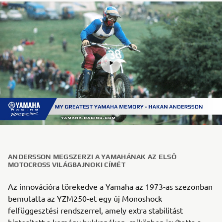
ANDERSSON MEGSZERZI A YAMAHÁNAK AZ ELSŐ
MOTOCROSS VILÁGBAJNOKI CÍMÉT
Az innovációra törekedve a Yamaha az 1973-as szezonban
bemutatta az YZM250-et egy új Monoshock
felfüggesztési rendszerrel, amely extra stabilitást
biztosított a kemény bukkanókon, miközben javította a