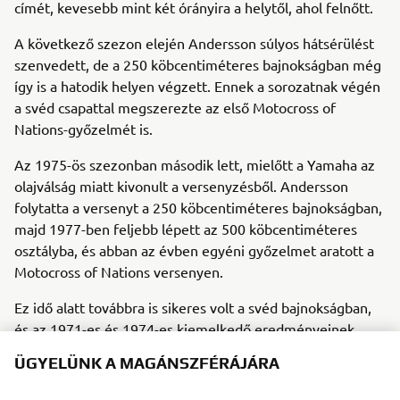
címét, kevesebb mint két órányira a helytől, ahol felnőtt.
A következő szezon elején Andersson súlyos hátsérülést
szenvedett, de a 250 köbcentiméteres bajnokságban még
így is a hatodik helyen végzett. Ennek a sorozatnak végén
a svéd csapattal megszerezte az első Motocross of
Nations-győzelmét is.
Az 1975-ös szezonban második lett, mielőtt a Yamaha az
olajválság miatt kivonult a versenyzésből. Andersson
folytatta a versenyt a 250 köbcentiméteres bajnokságban,
majd 1977-ben feljebb lépett az 500 köbcentiméteres
osztályba, és abban az évben egyéni győzelmet aratott a
Motocross of Nations versenyen.
Ez idő alatt továbbra is sikeres volt a svéd bajnokságban,
és az 1971-es és 1974-es kiemelkedő eredményeinek
körét tovább bővített három egymást követő bajnoki
ÜGYELÜNK A MAGÁNSZFÉRÁJÁRA
címmel 1977 és 1979 között. Andersson összesen kilenc
GP-győzelmet szerzett, mielőtt az 1970-es évek végén