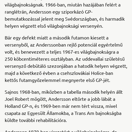
világbajnokságnak. 1966-ban, miután hazájában felért a
ranglétrán, Andersson egy sziporkázó GP-
bemutatkozással jelent meg Svédországban, és harmadik
helyen végzett első világbajnoksági versenyén.
Bár egy defekt miatt a második futamon kiesett a
versenyből, az Anderssonban rejlő potenciál egyértelmű
volt, és benevezett a teljes 1967-es világbajnokságra a
250 köbcentiméteres osztályban. Az uddevallai születésű
versenyző debütáló szezonjában a hatodik helyen végzett,
majd a következő évben a csehszlovákiai Holice-ban
kettős futamgyőzelemmel megnyerte első GP-jét.
Sajnos 1968-ban, miközben a tabella második helyén állt
Joel Robert mögött, Andersson eltörte a jobb lábát a
Holland GP-n, és 1969-ben már nem tért vissza, mivel
csapata az Egyesült Államokba, a Trans Am bajnokságba
küldte további rehabilitációra.
Andersson 1970-ben visszatért a világbajnokságra, de