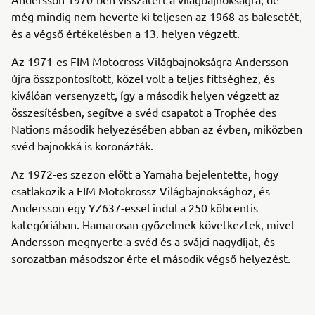
még mindig nem heverte ki teljesen az 1968-as balesetét,
és a végső értékelésben a 13. helyen végzett.
Az 1971-es FIM Motocross Világbajnokságra Andersson
újra összpontosított, közel volt a teljes fittséghez, és
kiválóan versenyzett, így a második helyen végzett az
összesítésben, segítve a svéd csapatot a Trophée des
Nations második helyezésében abban az évben, miközben
svéd bajnokká is koronázták.
Az 1972-es szezon előtt a Yamaha bejelentette, hogy
csatlakozik a FIM Motokrossz Világbajnoksághoz, és
Andersson egy YZ637-essel indul a 250 köbcentis
kategóriában. Hamarosan győzelmek következtek, mivel
Andersson megnyerte a svéd és a svájci nagydíjat, és
sorozatban másodszor érte el második végső helyezést.