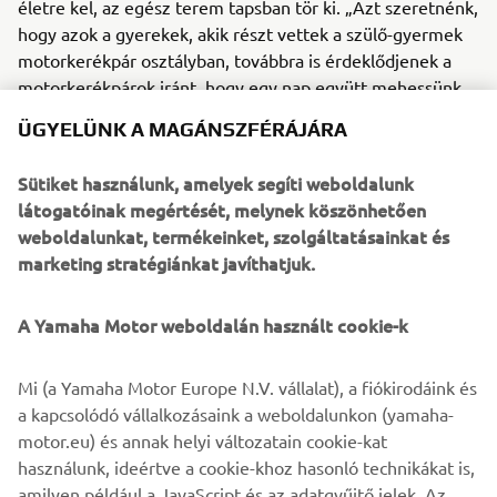
életre kel, az egész terem tapsban tör ki. „Azt szeretnénk,
hogy azok a gyerekek, akik részt vettek a szülő-gyermek
motorkerékpár osztályban, továbbra is érdeklődjenek a
motorkerékpárok iránt, hogy egy nap együtt mehessünk
túrázni” – mondja Nishimori. „Ebben reménykedem
ÜGYELÜNK A MAGÁNSZFÉRÁJÁRA
mindig, miközben fut ez a program.” Nishimori már
majdnem tíz éve oktató, és soha nem gondolta, hogy az
Sütiket használunk, amelyek segíti weboldalunk
álma valóra válik. „De sikerült neki.”
látogatóinak megértését, melynek köszönhetően
weboldalunkat, termékeinket, szolgáltatásainkat és
marketing stratégiánkat javíthatjuk.
©Yamaha Motor Europe N.V. / Yamaha Motor Co., Ltd.
A Yamaha Motor weboldalán használt cookie-k
A weboldalon található információk és/vagy képek
Mi (a Yamaha Motor Europe N.V. vállalat), a fiókirodáink és
kereskedelmi vagy nem kereskedelmi célokra nem
a kapcsolódó vállalkozásaink a weboldalunkon (yamaha-
használhatók fel a Yamaha Motor Europe N.V. és/vagy a
motor.eu) és annak helyi változatain cookie-kat
Yamaha Motor Co., Ltd. kifejezett írásbeli engedélye
használunk, ideértve a cookie-khoz hasonló technikákat is,
nélkül.
amilyen például a JavaScript és az adatgyűjtő jelek. Az