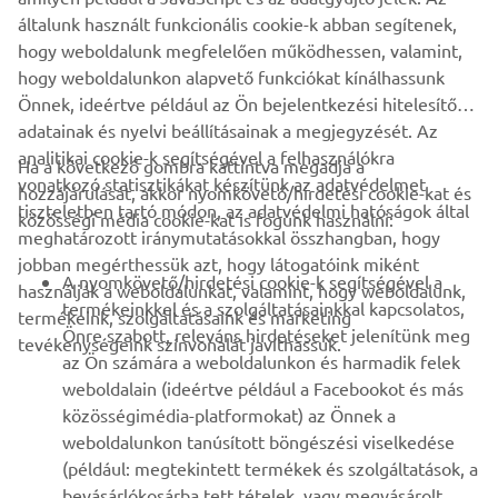
Mindig biztonságosan közlekedjen, és tartsa be a helyi
általunk használt funkcionális cookie-k abban segítenek,
közlekedési szabályokat.
hogy weboldalunk megfelelően működhessen, valamint,
hogy weboldalunkon alapvető funkciókat kínálhassunk
Önnek, ideértve például az Ön bejelentkezési hitelesítő
adatainak és nyelvi beállításainak a megjegyzését. Az
analitikai cookie-k segítségével a felhasználókra
Ha a következő gombra kattintva megadja a
vonatkozó statisztikákat készítünk az adatvédelmet
hozzájárulását, akkor nyomkövető/hirdetési cookie-kat és
VÁLLALATI
tiszteletben tartó módon, az adatvédelmi hatóságok által
közösségi média cookie-kat is fogunk használni:
meghatározott iránymutatásokkal összhangban, hogy
jobban megérthessük azt, hogy látogatóink miként
B2B
A nyomkövető/hirdetési cookie-k segítségével a
használják a weboldalunkat, valamint, hogy weboldalunk,
termékeinkkel és a szolgáltatásainkkal kapcsolatos,
termékeink, szolgáltatásaink és marketing
TÖBB YAMAHA
Önre szabott, releváns hirdetéseket jelenítünk meg
tevékenységeink színvonalát javíthassuk.
az Ön számára a weboldalunkon és harmadik felek
weboldalain (ideértve például a Facebookot és más
TÁMOGATÁS
közösségimédia-platformokat) az Önnek a
weboldalunkon tanúsított böngészési viselkedése
(például: megtekintett termékek és szolgáltatások, a
HÍRLEVÉL
bevásárlókosárba tett tételek, vagy megvásárolt