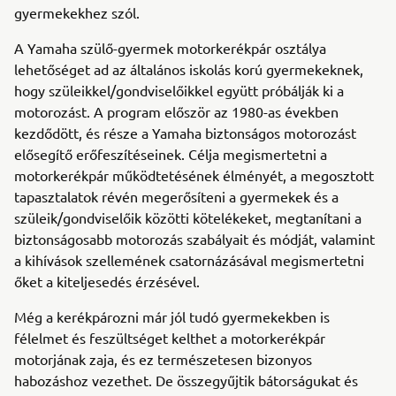
gyermekekhez szól.
A Yamaha szülő-gyermek motorkerékpár osztálya
lehetőséget ad az általános iskolás korú gyermekeknek,
hogy szüleikkel/gondviselőikkel együtt próbálják ki a
motorozást. A program először az 1980-as években
kezdődött, és része a Yamaha biztonságos motorozást
elősegítő erőfeszítéseinek. Célja megismertetni a
motorkerékpár működtetésének élményét, a megosztott
tapasztalatok révén megerősíteni a gyermekek és a
szüleik/gondviselőik közötti kötelékeket, megtanítani a
biztonságosabb motorozás szabályait és módját, valamint
a kihívások szellemének csatornázásával megismertetni
őket a kiteljesedés érzésével.
Még a kerékpározni már jól tudó gyermekekben is
félelmet és feszültséget kelthet a motorkerékpár
motorjának zaja, és ez természetesen bizonyos
habozáshoz vezethet. De összegyűjtik bátorságukat és