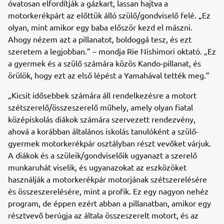
óvatosan elfordítják a gázkart, lassan hajtva a
motorkerékpárt az előttük álló szülő/gondviselő felé. „Ez
olyan, mint amikor egy baba először kezd el mászni.
Ahogy nézem azt a pillanatot, boldoggá tesz, és ezt
szeretem a legjobban.” – mondja Rie Nishimori oktató. „Ez
a gyermek és a szülő számára közös Kando-pillanat, és
örülök, hogy ezt az első lépést a Yamahával tették meg.”
„Kicsit idősebbek számára áll rendelkezésre a motort
szétszerelő/összeszerelő műhely, amely olyan fiatal
középiskolás diákok számára szervezett rendezvény,
ahová a korábban általános iskolás tanulóként a szülő-
gyermek motorkerékpár osztályban részt vevőket várjuk.
A diákok és a szüleik/gondviselőik ugyanazt a szerelő
munkaruhát viselik, és ugyanazokat az eszközöket
használják a motorkerékpár motorjának szétszerelésére
és összeszerelésére, mint a profik. Ez egy nagyon nehéz
program, de éppen ezért abban a pillanatban, amikor egy
résztvevő berúgja az általa összeszerelt motort, és az