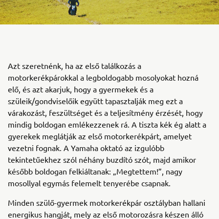
Azt szeretnénk, ha az első találkozás a
motorkerékpárokkal a legboldogabb mosolyokat hozná
elő, és azt akarjuk, hogy a gyermekek és a
szüleik/gondviselőik együtt tapasztalják meg ezt a
várakozást, feszültséget és a teljesítmény érzését, hogy
mindig boldogan emlékezzenek rá. A tiszta kék ég alatt a
gyerekek meglátják az első motorkerékpárt, amelyet
vezetni fognak. A Yamaha oktató az izgulóbb
tekintetűekhez szól néhány buzdító szót, majd amikor
később boldogan felkiáltanak: „Megtettem!”, nagy
mosollyal egymás felemelt tenyerébe csapnak.
Minden szülő-gyermek motorkerékpár osztályban hallani
energikus hangját, mely az első motorozásra készen álló