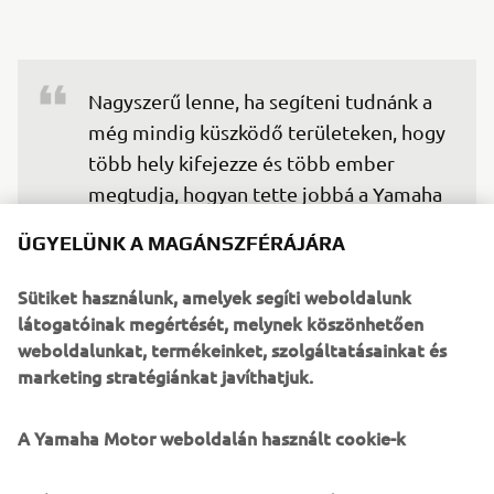
Nagyszerű lenne, ha segíteni tudnánk a 
még mindig küszködő területeken, hogy 
több hely kifejezze és több ember 
megtudja, hogyan tette jobbá a Yamaha 
a dolgokat.
ÜGYELÜNK A MAGÁNSZFÉRÁJÁRA
— Kotaro Ogura, Műszaki Kutatási és 
Sütiket használunk, amelyek segíti weboldalunk
Fejlesztési Központ, Yamaha Motor Co., Ltd.
látogatóinak megértését, melynek köszönhetően
weboldalunkat, termékeinket, szolgáltatásainkat és
marketing stratégiánkat javíthatjuk.
© Yamaha Motor Europe N.V. / Yamaha Motor Co., Ltd.
A Yamaha Motor weboldalán használt cookie-k
A weboldalon található információk és/vagy képek