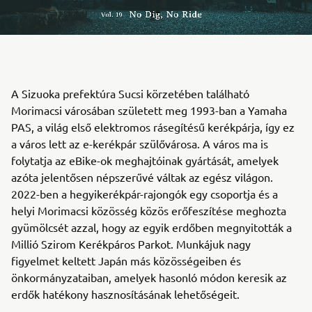
A Sizuoka prefektúra Sucsi körzetében található
Morimacsi városában született meg 1993-ban a Yamaha
PAS, a világ első elektromos rásegítésű kerékpárja, így ez
a város lett az e-kerékpár szülővárosa. A város ma is
folytatja az eBike-ok meghajtóinak gyártását, amelyek
azóta jelentősen népszerűvé váltak az egész világon.
2022-ben a hegyikerékpár-rajongók egy csoportja és a
helyi Morimacsi közösség közös erőfeszítése meghozta
gyümölcsét azzal, hogy az egyik erdőben megnyitották a
Millió Szirom Kerékpáros Parkot. Munkájuk nagy
figyelmet keltett Japán más közösségeiben és
önkormányzataiban, amelyek hasonló módon keresik az
erdők hatékony hasznosításának lehetőségeit.