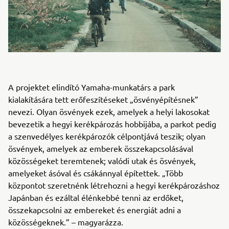
A projektet elindító Yamaha-munkatárs a park
kialakítására tett erőfeszítéseket „ösvényépítésnek”
nevezi. Olyan ösvények ezek, amelyek a helyi lakosokat
bevezetik a hegyi kerékpározás hobbijába, a parkot pedig
a szenvedélyes kerékpározók célpontjává teszik; olyan
ösvények, amelyek az emberek összekapcsolásával
közösségeket teremtenek; valódi utak és ösvények,
amelyeket ásóval és csákánnyal építettek. „Több
központot szeretnénk létrehozni a hegyi kerékpározáshoz
Japánban és ezáltal élénkebbé tenni az erdőket,
összekapcsolni az embereket és energiát adni a
közösségeknek.” – magyarázza.