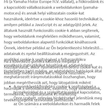
Mi (a Yamaha Motor Europe N.V. vállalat), a fiókirodáink és
kereskedelmi vagy nem kereskedelmi célokra nem
a kapcsolódó vállalkozásaink a weboldalunkon (yamaha-
használhatók fel a Yamaha Motor Europe N.V. és/vagy a
motor.eu) és annak helyi változatain cookie-kat
Yamaha Motor Co., Ltd. kifejezett írásbeli engedélye
használunk, ideértve a cookie-khoz hasonló technikákat is,
nélkül.
amilyen például a JavaScript és az adatgyűjtő jelek. Az
Mindig biztonságosan közlekedjen, és tartsa be a helyi
általunk használt funkcionális cookie-k abban segítenek,
közlekedési szabályokat.
hogy weboldalunk megfelelően működhessen, valamint,
hogy weboldalunkon alapvető funkciókat kínálhassunk
Önnek, ideértve például az Ön bejelentkezési hitelesítő
adatainak és nyelvi beállításainak a megjegyzését. Az
analitikai cookie-k segítségével a felhasználókra
Ha a következő gombra kattintva megadja a
vonatkozó statisztikákat készítünk az adatvédelmet
hozzájárulását, akkor nyomkövető/hirdetési cookie-kat és
VÁLLALATI
tiszteletben tartó módon, az adatvédelmi hatóságok által
közösségi média cookie-kat is fogunk használni:
meghatározott iránymutatásokkal összhangban, hogy
jobban megérthessük azt, hogy látogatóink miként
B2B
A nyomkövető/hirdetési cookie-k segítségével a
használják a weboldalunkat, valamint, hogy weboldalunk,
termékeinkkel és a szolgáltatásainkkal kapcsolatos,
termékeink, szolgáltatásaink és marketing
TÖBB YAMAHA
Önre szabott, releváns hirdetéseket jelenítünk meg
tevékenységeink színvonalát javíthassuk.
az Ön számára a weboldalunkon és harmadik felek