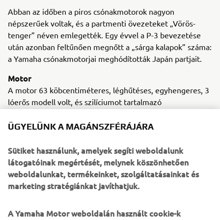
Abban az időben a piros csónakmotorok nagyon
népszerűek voltak, és a partmenti övezeteket „Vörös-
tenger” néven emlegették. Egy évvel a P-3 bevezetése
után azonban feltűnően megnőtt a „sárga kalapok” száma:
a Yamaha csónakmotorjai meghódították Japán partjait.
Motor
A motor 63 köbcentiméteres, léghűtéses, egyhengeres, 3
lóerős modell volt, és szilíciumot tartalmazó
alumíniumötvözetből készült.
ÜGYELÜNK A MAGÁNSZFÉRÁJÁRA
Sütiket használunk, amelyek segíti weboldalunk
1968 DT-1
látogatóinak megértését, melynek köszönhetően
weboldalunkat, termékeinket, szolgáltatásainkat és
marketing stratégiánkat javíthatjuk.
©Yamaha Motor Europe N.V. / Yamaha Motor Co., Ltd.
A Yamaha Motor weboldalán használt cookie-k