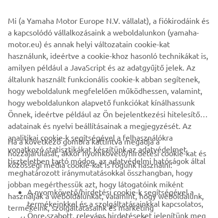
A weboldalon található információk és/vagy képek
Mi (a Yamaha Motor Europe N.V. vállalat), a fiókirodáink és
kereskedelmi vagy nem kereskedelmi célokra nem
a kapcsolódó vállalkozásaink a weboldalunkon (yamaha-
használhatók fel a Yamaha Motor Europe N.V. és/vagy a
motor.eu) és annak helyi változatain cookie-kat
Yamaha Motor Co., Ltd. kifejezett írásbeli engedélye
használunk, ideértve a cookie-khoz hasonló technikákat is,
nélkül.
amilyen például a JavaScript és az adatgyűjtő jelek. Az
Mindig biztonságosan közlekedjen, és tartsa be a helyi
általunk használt funkcionális cookie-k abban segítenek,
közlekedési szabályokat.
hogy weboldalunk megfelelően működhessen, valamint,
hogy weboldalunkon alapvető funkciókat kínálhassunk
Önnek, ideértve például az Ön bejelentkezési hitelesítő
adatainak és nyelvi beállításainak a megjegyzését. Az
analitikai cookie-k segítségével a felhasználókra
Ha a következő gombra kattintva megadja a
vonatkozó statisztikákat készítünk az adatvédelmet
hozzájárulását, akkor nyomkövető/hirdetési cookie-kat és
VÁLLALATI
tiszteletben tartó módon, az adatvédelmi hatóságok által
közösségi média cookie-kat is fogunk használni:
meghatározott iránymutatásokkal összhangban, hogy
jobban megérthessük azt, hogy látogatóink miként
B2B
A nyomkövető/hirdetési cookie-k segítségével a
használják a weboldalunkat, valamint, hogy weboldalunk,
termékeinkkel és a szolgáltatásainkkal kapcsolatos,
termékeink, szolgáltatásaink és marketing
TÖBB YAMAHA
Önre szabott, releváns hirdetéseket jelenítünk meg