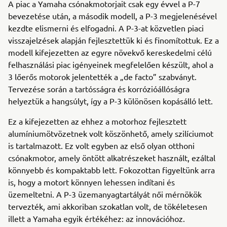
A piac a Yamaha csónakmotorjait csak egy évvel a P-7
bevezetése után, a második modell, a P-3 megjelenésével
kezdte elismerni és elfogadni. A P-3-at közvetlen piaci
visszajelzések alapján fejlesztettük ki és finomítottuk. Ez a
modell kifejezetten az egyre növekvő kereskedelmi célú
felhasználási piac igényeinek megfelelően készült, ahol a
3 lőerős motorok jelentették a „de facto” szabványt.
Tervezése során a tartósságra és korrózióállóságra
helyeztük a hangsúlyt, így a P-3 különösen kopásálló lett.
Ez a kifejezetten az ehhez a motorhoz fejlesztett
alumíniumötvözetnek volt köszönhető, amely szilíciumot
is tartalmazott. Ez volt egyben az első olyan otthoni
csónakmotor, amely öntött alkatrészeket használt, ezáltal
könnyebb és kompaktabb lett. Fokozottan figyeltünk arra
is, hogy a motort könnyen lehessen indítani és
üzemeltetni. A P-3 üzemanyagtartályát női mérnökök
tervezték, ami akkoriban szokatlan volt, de tökéletesen
illett a Yamaha egyik értékéhez: az innovációhoz.