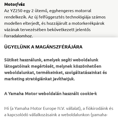
Motor/váz
Az YZ250 egy 2 ütemű, egyhengeres motorral
rendelkezik. Az új felfüggesztés technológiája számos
modellen elterjedt, és hozzájárult a motorkerékpárok
vázának tervezésében bekövetkezett jelentős
forradalomhoz.
ÜGYELÜNK A MAGÁNSZFÉRÁJÁRA
Sütiket használunk, amelyek segíti weboldalunk
1974 55A
látogatóinak megértését, melynek köszönhetően
weboldalunkat, termékeinket, szolgáltatásainkat és
marketing stratégiánkat javíthatjuk.
©Yamaha Motor Europe N.V. / Yamaha Motor Co., Ltd.
A Yamaha Motor weboldalán használt cookie-k
A weboldalon található információk és/vagy képek
Mi (a Yamaha Motor Europe N.V. vállalat), a fiókirodáink és
kereskedelmi vagy nem kereskedelmi célokra nem
a kapcsolódó vállalkozásaink a weboldalunkon (yamaha-
használhatók fel a Yamaha Motor Europe N.V. és/vagy a