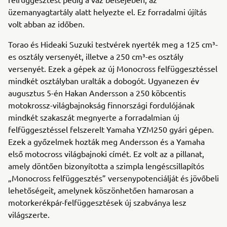
üzemanyagtartály alatt helyezte el. Ez forradalmi újítás
volt abban az időben.
Torao és Hideaki Suzuki testvérek nyerték meg a 125 cm³-
es osztály versenyét, illetve a 250 cm³-es osztály
versenyét. Ezek a gépek az új Monocross felfüggesztéssel
mindkét osztályban uralták a dobogót. Ugyanezen év
augusztus 5-én Hakan Andersson a 250 köbcentis
motokrossz-világbajnokság finnországi fordulójának
mindkét szakaszát megnyerte a forradalmian új
felfüggesztéssel felszerelt Yamaha YZM250 gyári gépen.
Ezek a győzelmek hozták meg Andersson és a Yamaha
első motocross világbajnoki címét. Ez volt az a pillanat,
amely döntően bizonyította a szimpla lengéscsillapítós
„Monocross felfüggesztés” versenypotenciálját és jövőbeli
lehetőségeit, amelynek köszönhetően hamarosan a
motorkerékpár-felfüggesztések új szabványa lesz
világszerte.