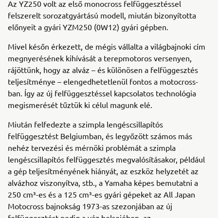
Az YZ250 volt az első monocross felfüggesztéssel
felszerelt sorozatgyártású modell, miután bizonyította
előnyeit a gyári YZM250 (0W12) gyári gépben.
Mivel későn érkezett, de mégis vállalta a világbajnoki cím
megnyerésének kihívását a terepmotoros versenyen,
rájöttünk, hogy az alváz – és különösen a felfüggesztés
teljesítménye – elengedhetetlenül fontos a motocross-
ban. Így az új felfüggesztéssel kapcsolatos technológia
megismerését tűztük ki célul magunk elé.
Miután felfedezte a szimpla lengéscsillapítós
felfüggesztést Belgiumban, és legyőzött számos más
nehéz tervezési és mérnöki problémát a szimpla
lengéscsillapítós felfüggesztés megvalósításakor, például
a gép teljesítményének hiányát, az eszköz helyzetét az
alvázhoz viszonyítva, stb., a Yamaha képes bemutatni a
250 cm³-es és a 125 cm³-es gyári gépeket az All Japan
Motocross bajnokság 1973-as szezonjában az új
felfüggesztést pedig a váz belsejében, az