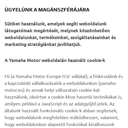
ÜGYELÜNK A MAGÁNSZFÉRÁJÁRA
Sütiket használunk, amelyek segíti weboldalunk
1976 XT500
látogatóinak megértését, melynek köszönhetően
weboldalunkat, termékeinket, szolgáltatásainkat és
marketing stratégiánkat javíthatjuk.
©Yamaha Motor Europe N.V. / Yamaha Motor Co., Ltd.
A Yamaha Motor weboldalán használt cookie-k
A weboldalon található információk és/vagy képek
Mi (a Yamaha Motor Europe N.V. vállalat), a fiókirodáink és
kereskedelmi vagy nem kereskedelmi célokra nem
a kapcsolódó vállalkozásaink a weboldalunkon (yamaha-
használhatók fel a Yamaha Motor Europe N.V. és/vagy a
motor.eu) és annak helyi változatain cookie-kat
Yamaha Motor Co., Ltd. kifejezett írásbeli engedélye
használunk, ideértve a cookie-khoz hasonló technikákat is,
nélkül.
amilyen például a JavaScript és az adatgyűjtő jelek. Az
Mindig biztonságosan közlekedjen, és tartsa be a helyi
általunk használt funkcionális cookie-k abban segítenek,
közlekedési szabályokat.
hogy weboldalunk megfelelően működhessen, valamint,
hogy weboldalunkon alapvető funkciókat kínálhassunk