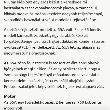
Miután kiépített egy erős bázist a kereskedelmi
használatra szánt csónakmotorok piacán, a Yamaha új
kihívás megvalósításába kezdett: nagyobb teljesítményű,
szabadidős használatra szánt modellek fejlesztésébe.
Az első kifejlesztett modell az 55A volt. Ez az 55 lóerős
modell karburált és edzett, egy darabból készült
forgattyústengellyel, tört hajtórudakkal és kondenzátoros
gyújtással (CDI) rendelkezett. Az 55A lett az alapja más
nagyméretű hajómotoroknak.
Az 55A több fejlesztésen is átesett az általános piacok
igényeinek megfelelően, és annyira sikeres lett, hogy a
Yamaha nagy teljesítményű csónakmotorjai, valamint a
kereskedelmi halászhajókba és szállítóhajókba szánt
Enduro család jeles képviselőinek fejlesztési alapjává vált.
Motor
Az 55A egy folyadékhűtéses, 2 hengeres, 760 köbcentis
motor volt.