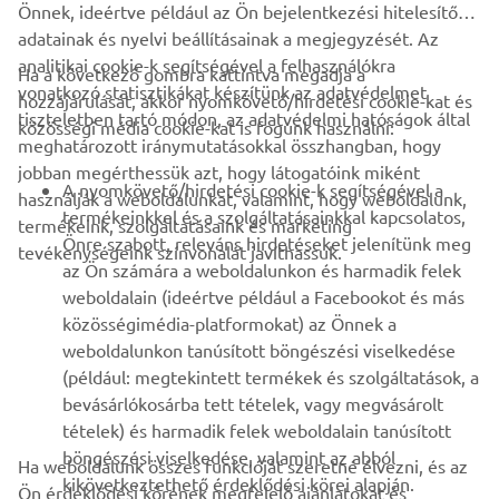
Önnek, ideértve például az Ön bejelentkezési hitelesítő
adatainak és nyelvi beállításainak a megjegyzését. Az
analitikai cookie-k segítségével a felhasználókra
Ha a következő gombra kattintva megadja a
vonatkozó statisztikákat készítünk az adatvédelmet
hozzájárulását, akkor nyomkövető/hirdetési cookie-kat és
VÁLLALATI
tiszteletben tartó módon, az adatvédelmi hatóságok által
közösségi média cookie-kat is fogunk használni:
meghatározott iránymutatásokkal összhangban, hogy
jobban megérthessük azt, hogy látogatóink miként
B2B
A nyomkövető/hirdetési cookie-k segítségével a
használják a weboldalunkat, valamint, hogy weboldalunk,
termékeinkkel és a szolgáltatásainkkal kapcsolatos,
termékeink, szolgáltatásaink és marketing
TÖBB YAMAHA
Önre szabott, releváns hirdetéseket jelenítünk meg
tevékenységeink színvonalát javíthassuk.
az Ön számára a weboldalunkon és harmadik felek
weboldalain (ideértve például a Facebookot és más
TÁMOGATÁS
közösségimédia-platformokat) az Önnek a
weboldalunkon tanúsított böngészési viselkedése
(például: megtekintett termékek és szolgáltatások, a
HÍRLEVÉL
bevásárlókosárba tett tételek, vagy megvásárolt
Legyél az elsők között, aki a legújabb ajánlatokról, különleges
tételek) és harmadik felek weboldalain tanúsított
eseményekről, újdonságokról stb. értesül.
böngészési viselkedése, valamint az abból
Ha weboldalunk összes funkcióját szeretné élvezni, és az
kikövetkeztethető érdeklődési körei alapján.
Ön érdeklődési körének megfelelő ajánlatokat és