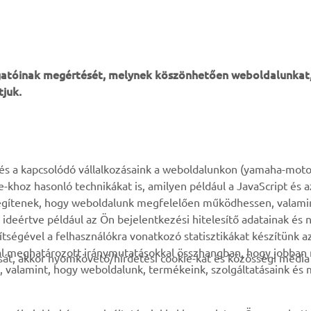
r Co., Ltd. kifejezett írásbeli engedélye nélkül.
onságosan közlekedjen, és tartsa be a helyi közlekedési szabály
ogatóinak megértését, melynek köszönhetően weboldalunkat
tjuk.
TÖBB YAMAHA
TÁMOGATÁS
k és a kapcsolódó vállalkozásaink a weboldalunkon (yamaha-moto
ie-khoz hasonló technikákat is, amilyen például a JavaScript és 
MyYamaha
Alkatrész katalógus
n segítenek, hogy weboldalunk megfelelően működhessen, valami
deértve például az Ön bejelentkezési hitelesítő adatainak és n
Yamaha Music
Karbantartásra vonatkozó
gítségével a felhasználókra vonatkozó statisztikákat készítünk 
foglalás
Yamaha Racing
tal meghatározott iránymutatásokkal összhangban, hogy jobba
át, akkor nyomkövető/hirdetési cookie-kat és közösségi média 
Márkakereskedő kereső
, valamint, hogy weboldalunk, termékeink, szolgáltatásaink és
Yamaha Motor Global
Impresszum
Mobil-alkalmazások