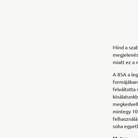
Mind a szab
megjelenés
miatt ez a 
A 85A a le
formájában 
felváltotta
kínálatunkb
megkedvelté
mintegy 100
felhasználá
soha egyetl