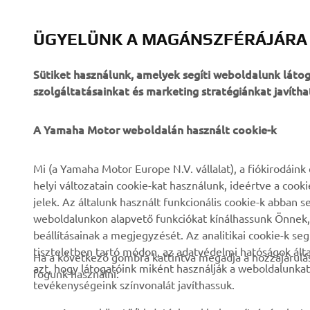
Yamaha Moto
Mindig bizt
ÜGYELÜNK A MAGÁNSZFÉRÁJÁRA
Sütiket használunk, amelyek segíti weboldalunk lát
szolgáltatásainkat és marketing stratégiánkat javítha
A Yamaha Motor weboldalán használt cookie-k
VÁLLALATI
B2B
Mi (a Yamaha Motor Europe N.V. vállalat), a fiókirodáin
helyi változatain cookie-kat használunk, ideértve a cook
Rólunk
eBike rendszerek
jelek. Az általunk használt funkcionális cookie-k abba
weboldalunkon alapvető funkciókat kínálhassunk Önnek, i
Hírek és Promóciók
Hatóságok
beállításainak a megjegyzését. Az analitikai cookie-k se
Események
Könnyű járművek
tiszteletben tartó módon, az adatvédelmi hatóságok ál
Ha a következő gombra kattintva megadja a hozzájárulás
azt, hogy látogatóink miként használják a weboldalunkat
Sajtó
Gyors beavatkozók
fogunk használni:
tevékenységeink színvonalát javíthassuk.
Brosúrák
Motoros iskola