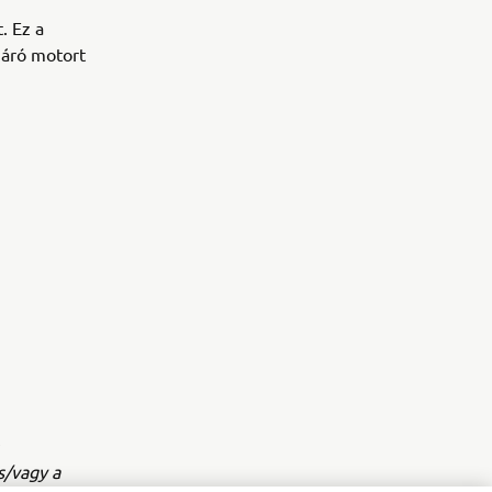
. Ez a
járó motort
s/vagy a