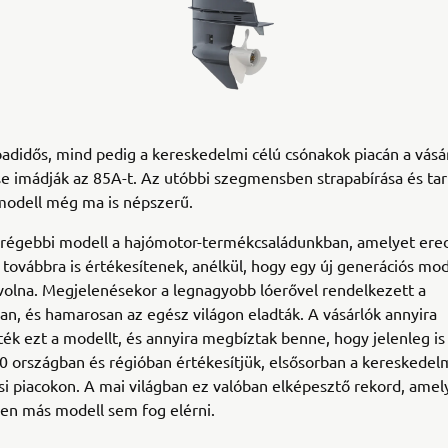
adidős, mind pedig a kereskedelmi célú csónakok piacán a vásá
e imádják az 85A-t. Az utóbbi szegmensben strapabírása és ta
modell még ma is népszerű.
grégebbi modell a hajómotor-termékcsaládunkban, amelyet ere
továbbra is értékesítenek, anélkül, hogy egy új generációs mod
 volna. Megjelenésekor a legnagyobb lóerővel rendelkezett a
an, és hamarosan az egész világon eladták. A vásárlók annyira
k ezt a modellt, és annyira megbíztak benne, hogy jelenleg is 
 országban és régióban értékesítjük, elsősorban a kereskedelm
si piacokon. A mai világban ez valóban elképesztő rekord, amel
en más modell sem fog elérni.