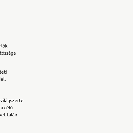
rlók
rtóssága
deti
ell
világszerte
i célú
yet talán