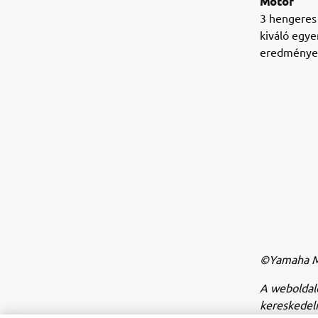
Motor
3 hengeres 
kiváló egye
eredményez
©Yamaha Mo
A weboldal
kereskedel