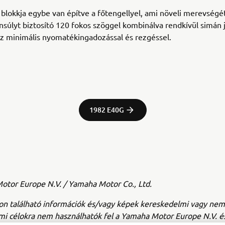
blokkja egybe van építve a főtengellyel, ami növeli merevségét
nsúlyt biztosító 120 fokos szöggel kombinálva rendkívül simán 
 minimális nyomatékingadozással és rezgéssel.
1982 E40G
tor Europe N.V. / Yamaha Motor Co., Ltd.
on található információk és/vagy képek kereskedelmi vagy nem
mi célokra nem használhatók fel a Yamaha Motor Europe N.V. é