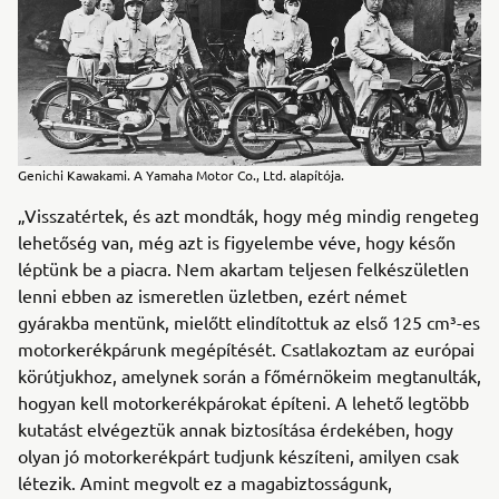
Genichi Kawakami. A Yamaha Motor Co., Ltd. alapítója.
„Visszatértek, és azt mondták, hogy még mindig rengeteg
lehetőség van, még azt is figyelembe véve, hogy későn
léptünk be a piacra. Nem akartam teljesen felkészületlen
lenni ebben az ismeretlen üzletben, ezért német
gyárakba mentünk, mielőtt elindítottuk az első 125 cm³-es
motorkerékpárunk megépítését. Csatlakoztam az európai
körútjukhoz, amelynek során a főmérnökeim megtanulták,
hogyan kell motorkerékpárokat építeni. A lehető legtöbb
kutatást elvégeztük annak biztosítása érdekében, hogy
olyan jó motorkerékpárt tudjunk készíteni, amilyen csak
létezik. Amint megvolt ez a magabiztosságunk,