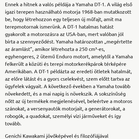
Ennek a hitnek a valós példája a Yamaha DT-1. A világ első
igazi terepen használható motorja 1968-ban mutatkozott
be, hogy létrehozzon egy teljesen új műfajt, amit ma
terepmotornak ismerünk. A DT-1 hatalmas hatást
gyakorolt a motorozásra az USA-ban, mert valóban jól
bírta a szennyeződést. Yamaha határozottan „megértette
az áramlást”, amikor létrehozta a 250 cm³-es,
egyhengeres, 2 ütemű Enduro motort, amelytől a Yamaha
felkerült a közúti és terepi motorkerékpárok térképére
Amerikában. A DT-1 példázta az eredeti ötletek hatalmát,
az előre látást és a gyors cselekvést, szem előtt tartva az
ügyfelek vágyait. A következő években a Yamaha tovább
növekedett, és a mai napig is növekszik. A sokszínűség
nőtt az új termékek megjelenésével, beleértve a motoros
szánokat, a versenyautók motorjait, a generátorokat, a
robogók, a quadokat, személyi vízi járműveket és így
tovább.
Genichi Kawakami jövőképével és filozófiájával