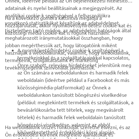
Önnek, ideértve például az Ön bejelentkezési hitelesítő
adatainak és nyelvi beállításainak a megjegyzését. Az
analitikai cookie-k segítségével a felhasználókra
Ha a következő gombra kattintva megadja a
vonatkozó statisztikákat készítünk az adatvédelmet
hozzájárulását, akkor nyomkövető/hirdetési cookie-kat és
VÁLLALATI
tiszteletben tartó módon, az adatvédelmi hatóságok által
közösségi média cookie-kat is fogunk használni:
meghatározott iránymutatásokkal összhangban, hogy
jobban megérthessük azt, hogy látogatóink miként
B2B
A nyomkövető/hirdetési cookie-k segítségével a
használják a weboldalunkat, valamint, hogy weboldalunk,
termékeinkkel és a szolgáltatásainkkal kapcsolatos,
termékeink, szolgáltatásaink és marketing
TÖBB YAMAHA
Önre szabott, releváns hirdetéseket jelenítünk meg
tevékenységeink színvonalát javíthassuk.
az Ön számára a weboldalunkon és harmadik felek
weboldalain (ideértve például a Facebookot és más
TÁMOGATÁS
közösségimédia-platformokat) az Önnek a
weboldalunkon tanúsított böngészési viselkedése
(például: megtekintett termékek és szolgáltatások, a
HÍRLEVÉL
bevásárlókosárba tett tételek, vagy megvásárolt
Legyél az elsők között, aki a legújabb ajánlatokról, különleges
tételek) és harmadik felek weboldalain tanúsított
eseményekről, újdonságokról stb. értesül.
böngészési viselkedése, valamint az abból
Ha weboldalunk összes funkcióját szeretné élvezni, és az
kikövetkeztethető érdeklődési körei alapján.
Ön érdeklődési körének megfelelő ajánlatokat és