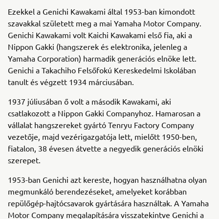
Ezekkel a Genichi Kawakami által 1953-ban kimondott
szavakkal született meg a mai Yamaha Motor Company.
Genichi Kawakami volt Kaichi Kawakami első fia, aki a
Nippon Gakki (hangszerek és elektronika, jelenleg a
Yamaha Corporation) harmadik generációs elnöke lett.
Genichi a Takachiho Felsőfokú Kereskedelmi Iskolában
tanult és végzett 1934 márciusában.
1937 júliusában ő volt a második Kawakami, aki
csatlakozott a Nippon Gakki Companyhoz. Hamarosan a
vállalat hangszereket gyártó Tenryu Factory Company
vezetője, majd vezérigazgatója lett, mielőtt 1950-ben,
fiatalon, 38 évesen átvette a negyedik generációs elnöki
szerepet.
1953-ban Genichi azt kereste, hogyan használhatna olyan
megmunkáló berendezéseket, amelyeket korábban
repülőgép-hajtócsavarok gyártására használtak. A Yamaha
Motor Company megalapítására visszatekintve Genichi a