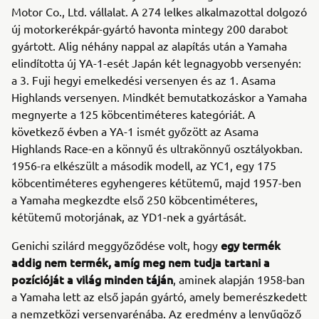
Motor Co., Ltd. vállalat. A 274 lelkes alkalmazottal dolgozó
új motorkerékpár-gyártó havonta mintegy 200 darabot
gyártott. Alig néhány nappal az alapítás után a Yamaha
elindította új YA-1-esét Japán két legnagyobb versenyén:
a 3. Fuji hegyi emelkedési versenyen és az 1. Asama
Highlands versenyen. Mindkét bemutatkozáskor a Yamaha
megnyerte a 125 köbcentiméteres kategóriát. A
következő évben a YA-1 ismét győzött az Asama
Highlands Race-en a könnyű és ultrakönnyű osztályokban.
1956-ra elkészült a második modell, az YC1, egy 175
köbcentiméteres egyhengeres kétütemű, majd 1957-ben
a Yamaha megkezdte első 250 köbcentiméteres,
kétütemű motorjának, az YD1-nek a gyártását.
egy termék
Genichi szilárd meggyőződése volt, hogy
addig nem termék, amíg meg nem tudja tartani a
pozícióját a világ minden táján
, aminek alapján 1958-ban
a Yamaha lett az első japán gyártó, amely bemerészkedett
a nemzetközi versenyarénába. Az eredmény a lenyűgöző