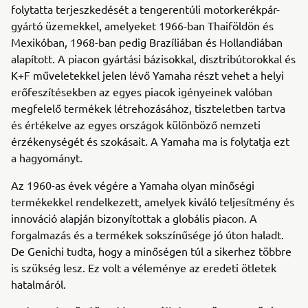
folytatta terjeszkedését a tengerentúli motorkerékpár-
gyártó üzemekkel, amelyeket 1966-ban Thaiföldön és
Mexikóban, 1968-ban pedig Brazíliában és Hollandiában
alapított. A piacon gyártási bázisokkal, disztribútorokkal és
K+F műveletekkel jelen lévő Yamaha részt vehet a helyi
erőfeszítésekben az egyes piacok igényeinek valóban
megfelelő termékek létrehozásához, tiszteletben tartva
és értékelve az egyes országok különböző nemzeti
érzékenységét és szokásait. A Yamaha ma is folytatja ezt
a hagyományt.
Az 1960-as évek végére a Yamaha olyan minőségi
termékekkel rendelkezett, amelyek kiváló teljesítmény és
innováció alapján bizonyítottak a globális piacon. A
forgalmazás és a termékek sokszínűsége jó úton haladt.
De Genichi tudta, hogy a minőségen túl a sikerhez többre
is szükség lesz. Ez volt a véleménye az eredeti ötletek
hatalmáról.