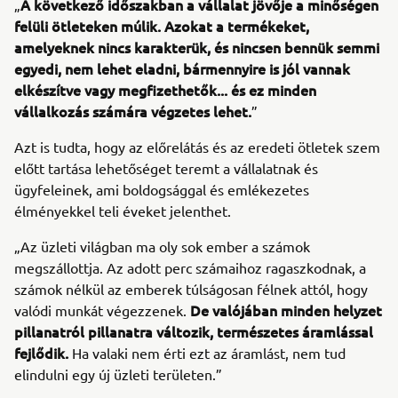
A következő időszakban a vállalat jövője a minőségen
„
felüli ötleteken múlik. Azokat a termékeket,
amelyeknek nincs karakterük, és nincsen bennük semmi
egyedi, nem lehet eladni, bármennyire is jól vannak
elkészítve vagy megfizethetők... és ez minden
vállalkozás számára végzetes lehet.
”
Azt is tudta, hogy az előrelátás és az eredeti ötletek szem
előtt tartása lehetőséget teremt a vállalatnak és
ügyfeleinek, ami boldogsággal és emlékezetes
élményekkel teli éveket jelenthet.
„Az üzleti világban ma oly sok ember a számok
megszállottja. Az adott perc számaihoz ragaszkodnak, a
számok nélkül az emberek túlságosan félnek attól, hogy
De valójában minden helyzet
valódi munkát végezzenek.
pillanatról pillanatra változik, természetes áramlással
fejlődik.
Ha valaki nem érti ezt az áramlást, nem tud
elindulni egy új üzleti területen.”