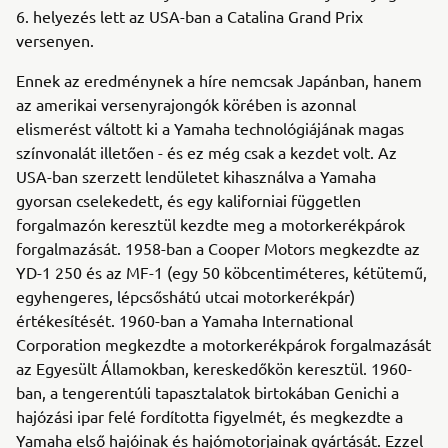
6. helyezés lett az USA-ban a Catalina Grand Prix
versenyen.
Ennek az eredménynek a híre nemcsak Japánban, hanem
az amerikai versenyrajongók körében is azonnal
elismerést váltott ki a Yamaha technológiájának magas
színvonalát illetően - és ez még csak a kezdet volt. Az
USA-ban szerzett lendületet kihasználva a Yamaha
gyorsan cselekedett, és egy kaliforniai független
forgalmazón keresztül kezdte meg a motorkerékpárok
forgalmazását. 1958-ban a Cooper Motors megkezdte az
YD-1 250 és az MF-1 (egy 50 köbcentiméteres, kétütemű,
egyhengeres, lépcsőshátú utcai motorkerékpár)
értékesítését. 1960-ban a Yamaha International
Corporation megkezdte a motorkerékpárok forgalmazását
az Egyesült Államokban, kereskedőkön keresztül. 1960-
ban, a tengerentúli tapasztalatok birtokában Genichi a
hajózási ipar felé fordította figyelmét, és megkezdte a
Yamaha első hajóinak és hajómotorjainak gyártását. Ezzel