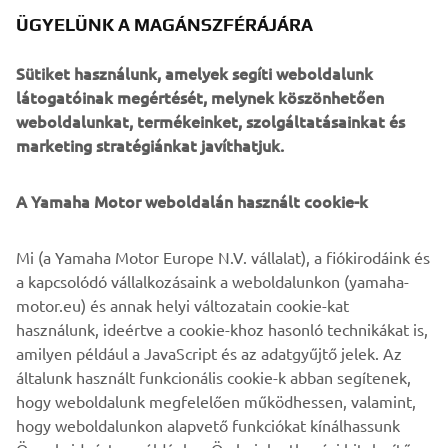
ÜGYELÜNK A MAGÁNSZFÉRÁJÁRA
Sütiket használunk, amelyek segíti weboldalunk
látogatóinak megértését, melynek köszönhetően
Ikonikus uniós termékek
weboldalunkat, termékeinket, szolgáltatásainkat és
Olvasson többet
marketing stratégiánkat javíthatjuk.
©Yamaha Motor Europe N.V. / Yamaha Motor Co., Ltd.
A Yamaha Motor weboldalán használt cookie-k
A weboldalon található információk és/vagy képek
Mi (a Yamaha Motor Europe N.V. vállalat), a fiókirodáink és
kereskedelmi vagy nem kereskedelmi célokra nem
a kapcsolódó vállalkozásaink a weboldalunkon (yamaha-
használhatók fel a Yamaha Motor Europe N.V. és/vagy a
motor.eu) és annak helyi változatain cookie-kat
Yamaha Motor Co., Ltd. kifejezett írásbeli engedélye
használunk, ideértve a cookie-khoz hasonló technikákat is,
nélkül.
amilyen például a JavaScript és az adatgyűjtő jelek. Az
Mindig biztonságosan közlekedjen, és tartsa be a helyi
általunk használt funkcionális cookie-k abban segítenek,
közlekedési szabályokat.
hogy weboldalunk megfelelően működhessen, valamint,
hogy weboldalunkon alapvető funkciókat kínálhassunk