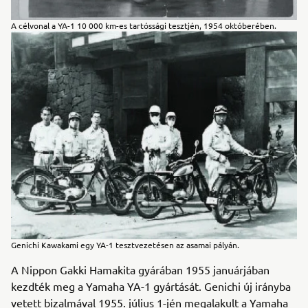
A célvonal a YA-1 10 000 km-es tartóssági tesztjén, 1954 októberében.
Genichi Kawakami egy YA-1 tesztvezetésen az asamai pályán.
A Nippon Gakki Hamakita gyárában 1955 januárjában
kezdték meg a Yamaha YA-1 gyártását. Genichi új irányba
vetett bizalmával 1955. július 1-jén megalakult a Yamaha