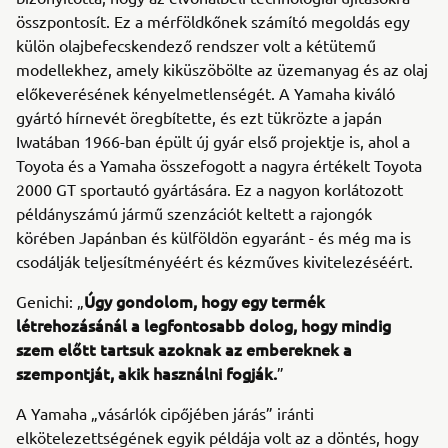
összpontosít. Ez a mérföldkőnek számító megoldás egy
külön olajbefecskendező rendszer volt a kétütemű
modellekhez, amely kiküszöbölte az üzemanyag és az olaj
előkeverésének kényelmetlenségét. A Yamaha kiváló
gyártó hírnevét öregbítette, és ezt tükrözte a japán
Iwatában 1966-ban épült új gyár első projektje is, ahol a
Toyota és a Yamaha összefogott a nagyra értékelt Toyota
2000 GT sportautó gyártására. Ez a nagyon korlátozott
példányszámú jármű szenzációt keltett a rajongók
körében Japánban és külföldön egyaránt - és még ma is
csodálják teljesítményéért és kézműves kivitelezéséért.
Úgy gondolom, hogy egy termék
Genichi: „
létrehozásánál a legfontosabb dolog, hogy mindig
szem előtt tartsuk azoknak az embereknek a
szempontját, akik használni fogják.
”
A Yamaha „vásárlók cipőjében járás” iránti
elkötelezettségének egyik példája volt az a döntés, hogy