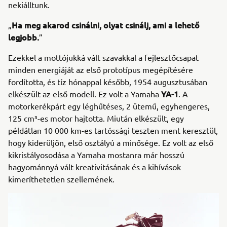
nekiálltunk.
Ha meg akarod csinálni, olyat csinálj, ami a lehető
„
legjobb.
”
Ezekkel a mottójukká vált szavakkal a fejlesztőcsapat
minden energiáját az első prototípus megépítésére
fordította, és tíz hónappal később, 1954 augusztusában
YA-1
elkészült az első modell. Ez volt a Yamaha
. A
motorkerékpárt egy léghűtéses, 2 ütemű, egyhengeres,
125 cm³-es motor hajtotta. Miután elkészült, egy
példátlan 10 000 km-es tartóssági teszten ment keresztül,
hogy kiderüljön, első osztályú a minősége. Ez volt az első
kikristályosodása a Yamaha mostanra már hosszú
hagyománnyá vált kreativitásának és a kihívások
kimeríthetetlen szellemének.