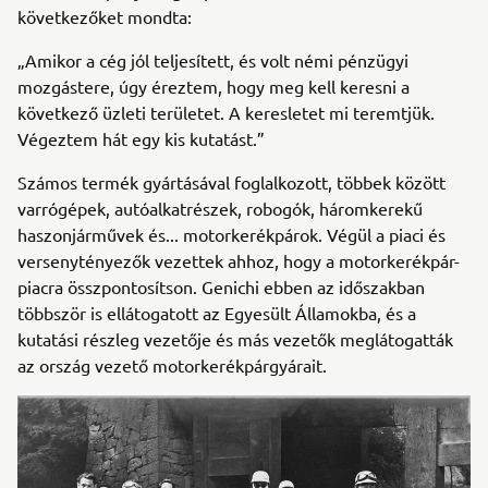
következőket mondta:
„Amikor a cég jól teljesített, és volt némi pénzügyi
mozgástere, úgy éreztem, hogy meg kell keresni a
következő üzleti területet. A keresletet mi teremtjük.
Végeztem hát egy kis kutatást.”
Számos termék gyártásával foglalkozott, többek között
varrógépek, autóalkatrészek, robogók, háromkerekű
haszonjárművek és... motorkerékpárok. Végül a piaci és
versenytényezők vezettek ahhoz, hogy a motorkerékpár-
piacra összpontosítson. Genichi ebben az időszakban
többször is ellátogatott az Egyesült Államokba, és a
kutatási részleg vezetője és más vezetők meglátogatták
az ország vezető motorkerékpárgyárait.