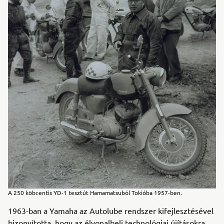
A 250 köbcentis YD-1 tesztút Hamamatsuból Tokióba 1957-ben.
1963-ban a Yamaha az Autolube rendszer kifejlesztésével
bizonyította, hogy az élvonalbeli technológiai újításokra