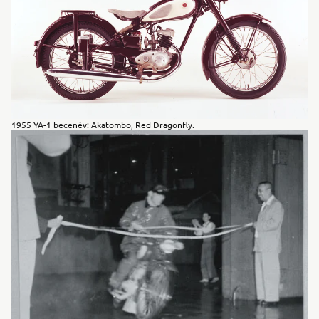
1955 YA-1 becenév: Akatombo, Red Dragonfly.