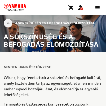
A SOKSZÍNŰSÉG ÉS A BEFOGADÁS ELŐMOZDÍTÁSA
A SOKSZÍNŰSÉG ÉS A
BEFOGADÁS ELŐMOZDÍTÁSA
MINDEN HANG ÖSZTÖNZÉSE
Célunk, hogy fenntartsuk a sokszínű és befogadó kultúrát,
amely tiszteletben tartja az egyéniséget, elismeri minden
ember egyedi hozzájárulását, és előmozdítja az egyenlő
lehetőségeket.
Támogató és tisztességes környezetet biztosítunk