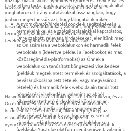
hozzájárulását, akkor nyomkövető/hirdetési cookie-kat és
VÁLLALATI
tiszteletben tartó módon, az adatvédelmi hatóságok által
közösségi média cookie-kat is fogunk használni:
meghatározott iránymutatásokkal összhangban, hogy
jobban megérthessük azt, hogy látogatóink miként
B2B
A nyomkövető/hirdetési cookie-k segítségével a
használják a weboldalunkat, valamint, hogy weboldalunk,
termékeinkkel és a szolgáltatásainkkal kapcsolatos,
termékeink, szolgáltatásaink és marketing
TÖBB YAMAHA
Önre szabott, releváns hirdetéseket jelenítünk meg
tevékenységeink színvonalát javíthassuk.
az Ön számára a weboldalunkon és harmadik felek
weboldalain (ideértve például a Facebookot és más
TÁMOGATÁS
közösségimédia-platformokat) az Önnek a
weboldalunkon tanúsított böngészési viselkedése
(például: megtekintett termékek és szolgáltatások, a
HÍRLEVÉL
bevásárlókosárba tett tételek, vagy megvásárolt
Legyél az elsők között, aki a legújabb ajánlatokról, különleges
tételek) és harmadik felek weboldalain tanúsított
eseményekről, újdonságokról stb. értesül.
böngészési viselkedése, valamint az abból
Ha weboldalunk összes funkcióját szeretné élvezni, és az
kikövetkeztethető érdeklődési körei alapján.
Ön érdeklődési körének megfelelő ajánlatokat és
A közösségi média cookie-k segítségével
hirdetéseket szeretne látni, akkor kérjük, hogy az
lehetőséget kínálunk arra, hogy igény szerint
elfogadási gombra kattintva fogadja el a
ELŐFIZETÉS
videókat tekinthessen meg a weboldalunkon
nyomkövető/hirdetési és a közösségi média cookie-k
(például a YouTube platform segítségével), valamint,