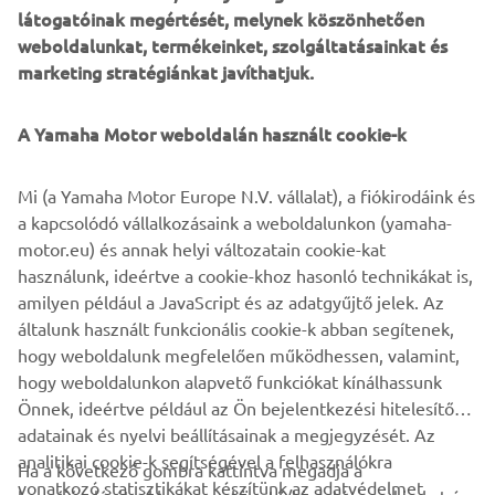
MIRŐL OLVASHATSZ A
látogatóinak megértését, melynek köszönhetően
weboldalunkat, termékeinket, szolgáltatásainkat és
KÖVETKEZŐKBEN
marketing stratégiánkat javíthatjuk.
A Yamaha Motor weboldalán használt cookie-k
Mi (a Yamaha Motor Europe N.V. vállalat), a fiókirodáink és
a kapcsolódó vállalkozásaink a weboldalunkon (yamaha-
motor.eu) és annak helyi változatain cookie-kat
használunk, ideértve a cookie-khoz hasonló technikákat is,
amilyen például a JavaScript és az adatgyűjtő jelek. Az
A vállalati polgárság népszerűsítése
általunk használt funkcionális cookie-k abban segítenek,
Olvasson többet
hogy weboldalunk megfelelően működhessen, valamint,
hogy weboldalunkon alapvető funkciókat kínálhassunk
Önnek, ideértve például az Ön bejelentkezési hitelesítő
adatainak és nyelvi beállításainak a megjegyzését. Az
analitikai cookie-k segítségével a felhasználókra
Ha a következő gombra kattintva megadja a
vonatkozó statisztikákat készítünk az adatvédelmet