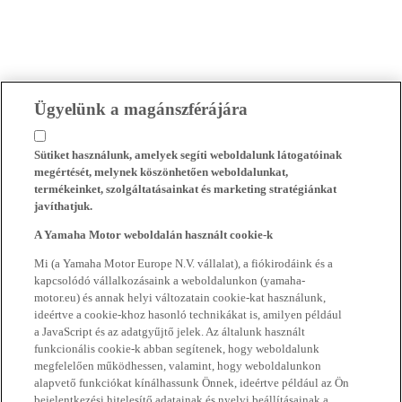
Ügyelünk a magánszférájára
Sütiket használunk, amelyek segíti weboldalunk látogatóinak
megértését, melynek köszönhetően weboldalunkat,
termékeinket, szolgáltatásainkat és marketing stratégiánkat
javíthatjuk.
A Yamaha Motor weboldalán használt cookie-k
Mi (a Yamaha Motor Europe N.V. vállalat), a fiókirodáink és a
kapcsolódó vállalkozásaink a weboldalunkon (yamaha-
motor.eu) és annak helyi változatain cookie-kat használunk,
ideértve a cookie-khoz hasonló technikákat is, amilyen például
a JavaScript és az adatgyűjtő jelek. Az általunk használt
funkcionális cookie-k abban segítenek, hogy weboldalunk
megfelelően működhessen, valamint, hogy weboldalunkon
alapvető funkciókat kínálhassunk Önnek, ideértve például az Ön
bejelentkezési hitelesítő adatainak és nyelvi beállításainak a