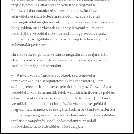
megjegyzését. Az analitikai cookie-k segítségével a
felhasználókra vonatkozó statisztikákat készítünk az
adatvédelmet tiszteletben tartó módon, az adatvédelmi
hatóságok által meghatározott iránymutatásokkal összhangban,
hogy jobban megérthessük azt, hogy látogatóink miként
használják a weboldalunkat, valamint, hogy weboldalunk,
termékeink, szolgáltatásaink és marketing tevékenységeink
színvonalát javíthassuk.
Ha a következő gombra kattintva megadja a hozzájárulását,
akkor nyomkövető/hirdetési cookie-kat és közösségi média
cookie-kat is fogunk használni:
A nyomkövető/hirdetési cookie-k segítségével a
termékeinkkel és a szolgáltatásainkkal kapcsolatos, Önre
szabott, releváns hirdetéseket jelenítünk meg az Ön számára a
weboldalunkon és harmadik felek weboldalain (ideértve például
a Facebookot és más közösségimédia-platformokat) az Önnek a
weboldalunkon tanúsított böngészési viselkedése (például:
megtekintett termékek és szolgáltatások, a bevásárlókosárba tett
tételek, vagy megvásárolt tételek) és harmadik felek weboldalain
tanúsított böngészési viselkedése, valamint az abból
kikövetkeztethető érdeklődési körei alapján.