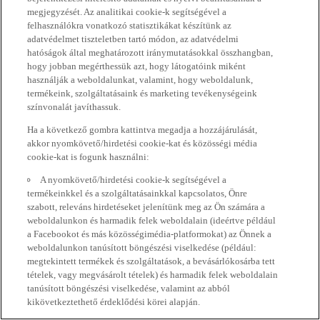
megjegyzését. Az analitikai cookie-k segítségével a
felhasználókra vonatkozó statisztikákat készítünk az
adatvédelmet tiszteletben tartó módon, az adatvédelmi
hatóságok által meghatározott iránymutatásokkal összhangban,
hogy jobban megérthessük azt, hogy látogatóink miként
használják a weboldalunkat, valamint, hogy weboldalunk,
termékeink, szolgáltatásaink és marketing tevékenységeink
színvonalát javíthassuk.
Ha a következő gombra kattintva megadja a hozzájárulását,
akkor nyomkövető/hirdetési cookie-kat és közösségi média
cookie-kat is fogunk használni:
A nyomkövető/hirdetési cookie-k segítségével a
termékeinkkel és a szolgáltatásainkkal kapcsolatos, Önre
szabott, releváns hirdetéseket jelenítünk meg az Ön számára a
weboldalunkon és harmadik felek weboldalain (ideértve például
a Facebookot és más közösségimédia-platformokat) az Önnek a
weboldalunkon tanúsított böngészési viselkedése (például:
megtekintett termékek és szolgáltatások, a bevásárlókosárba tett
tételek, vagy megvásárolt tételek) és harmadik felek weboldalain
tanúsított böngészési viselkedése, valamint az abból
kikövetkeztethető érdeklődési körei alapján.