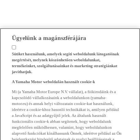
Ügyelünk a magánszférájára
Sütiket használunk, amelyek segíti weboldalunk látogatóinak
megértését, melynek köszönhetően weboldalunkat,
termékeinket, szolgáltatásainkat és marketing stratégiánkat
javíthatjuk.
A Yamaha Motor weboldalán használt cookie-k
Mi (a Yamaha Motor Europe N.V. vállalat), a fiókirodáink és a
kapcsolódó vállalkozásaink a weboldalunkon (yamaha-
motor.eu) és annak helyi változatain cookie-kat használunk,
ideértve a cookie-khoz hasonló technikákat is, amilyen például
a JavaScript és az adatgyűjtő jelek. Az általunk használt
funkcionális cookie-k abban segítenek, hogy weboldalunk
megfelelően működhessen, valamint, hogy weboldalunkon
alapvető funkciókat kínálhassunk Önnek, ideértve például az Ön
bejelentkezési hitelesítő adatainak és nyelvi beállításainak a