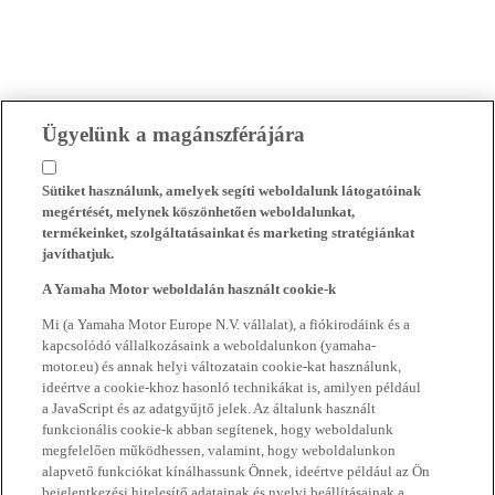
Ügyelünk a magánszférájára
Sütiket használunk, amelyek segíti weboldalunk látogatóinak
megértését, melynek köszönhetően weboldalunkat,
termékeinket, szolgáltatásainkat és marketing stratégiánkat
javíthatjuk.
A Yamaha Motor weboldalán használt cookie-k
Mi (a Yamaha Motor Europe N.V. vállalat), a fiókirodáink és a
kapcsolódó vállalkozásaink a weboldalunkon (yamaha-
motor.eu) és annak helyi változatain cookie-kat használunk,
ideértve a cookie-khoz hasonló technikákat is, amilyen például
a JavaScript és az adatgyűjtő jelek. Az általunk használt
funkcionális cookie-k abban segítenek, hogy weboldalunk
megfelelően működhessen, valamint, hogy weboldalunkon
alapvető funkciókat kínálhassunk Önnek, ideértve például az Ön
bejelentkezési hitelesítő adatainak és nyelvi beállításainak a