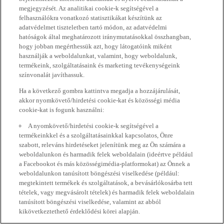
megjegyzését. Az analitikai cookie-k segítségével a
felhasználókra vonatkozó statisztikákat készítünk az
adatvédelmet tiszteletben tartó módon, az adatvédelmi
hatóságok által meghatározott iránymutatásokkal összhangban,
hogy jobban megérthessük azt, hogy látogatóink miként
használják a weboldalunkat, valamint, hogy weboldalunk,
termékeink, szolgáltatásaink és marketing tevékenységeink
színvonalát javíthassuk.
Ha a következő gombra kattintva megadja a hozzájárulását,
akkor nyomkövető/hirdetési cookie-kat és közösségi média
cookie-kat is fogunk használni:
A nyomkövető/hirdetési cookie-k segítségével a
termékeinkkel és a szolgáltatásainkkal kapcsolatos, Önre
szabott, releváns hirdetéseket jelenítünk meg az Ön számára a
weboldalunkon és harmadik felek weboldalain (ideértve például
a Facebookot és más közösségimédia-platformokat) az Önnek a
weboldalunkon tanúsított böngészési viselkedése (például:
megtekintett termékek és szolgáltatások, a bevásárlókosárba tett
tételek, vagy megvásárolt tételek) és harmadik felek weboldalain
tanúsított böngészési viselkedése, valamint az abból
kikövetkeztethető érdeklődési körei alapján.