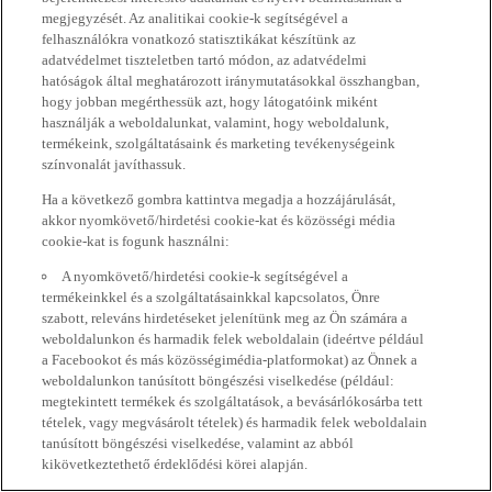
megjegyzését. Az analitikai cookie-k segítségével a
felhasználókra vonatkozó statisztikákat készítünk az
adatvédelmet tiszteletben tartó módon, az adatvédelmi
hatóságok által meghatározott iránymutatásokkal összhangban,
hogy jobban megérthessük azt, hogy látogatóink miként
használják a weboldalunkat, valamint, hogy weboldalunk,
termékeink, szolgáltatásaink és marketing tevékenységeink
színvonalát javíthassuk.
Ha a következő gombra kattintva megadja a hozzájárulását,
akkor nyomkövető/hirdetési cookie-kat és közösségi média
cookie-kat is fogunk használni:
A nyomkövető/hirdetési cookie-k segítségével a
termékeinkkel és a szolgáltatásainkkal kapcsolatos, Önre
szabott, releváns hirdetéseket jelenítünk meg az Ön számára a
weboldalunkon és harmadik felek weboldalain (ideértve például
a Facebookot és más közösségimédia-platformokat) az Önnek a
weboldalunkon tanúsított böngészési viselkedése (például:
megtekintett termékek és szolgáltatások, a bevásárlókosárba tett
tételek, vagy megvásárolt tételek) és harmadik felek weboldalain
tanúsított böngészési viselkedése, valamint az abból
kikövetkeztethető érdeklődési körei alapján.