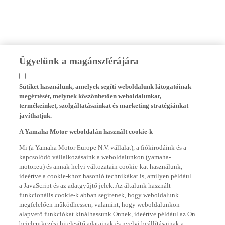
Ügyelünk a magánszférájára
Sütiket használunk, amelyek segíti weboldalunk látogatóinak
megértését, melynek köszönhetően weboldalunkat,
termékeinket, szolgáltatásainkat és marketing stratégiánkat
javíthatjuk.
A Yamaha Motor weboldalán használt cookie-k
Mi (a Yamaha Motor Europe N.V. vállalat), a fiókirodáink és a
kapcsolódó vállalkozásaink a weboldalunkon (yamaha-
motor.eu) és annak helyi változatain cookie-kat használunk,
ideértve a cookie-khoz hasonló technikákat is, amilyen például
a JavaScript és az adatgyűjtő jelek. Az általunk használt
funkcionális cookie-k abban segítenek, hogy weboldalunk
megfelelően működhessen, valamint, hogy weboldalunkon
alapvető funkciókat kínálhassunk Önnek, ideértve például az Ön
bejelentkezési hitelesítő adatainak és nyelvi beállításainak a