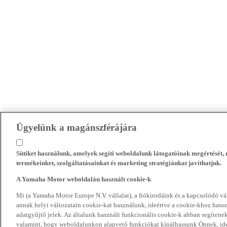
Ügyelünk a magánszférájára
Sütiket használunk, amelyek segíti weboldalunk látogatóinak megértését
termékeinket, szolgáltatásainkat és marketing stratégiánkat javíthatjuk.
A Yamaha Motor weboldalán használt cookie-k
Mi (a Yamaha Motor Europe N.V. vállalat), a fiókirodáink és a kapcsolódó 
annak helyi változatain cookie-kat használunk, ideértve a cookie-khoz hasonl
adatgyűjtő jelek. Az általunk használt funkcionális cookie-k abban segíte
valamint, hogy weboldalunkon alapvető funkciókat kínálhassunk Önnek, ideé