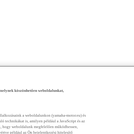
, melynek köszönhetően weboldalunkat,
vállalkozásaink a weboldalunkon (yamaha-motor.eu) és
ó technikákat is, amilyen például a JavaScript és az
nek, hogy weboldalunk megfelelően működhessen,
rtve például az Ön bejelentkezési hitelesítő