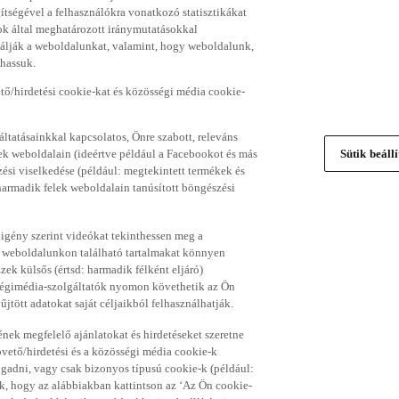
gítségével a felhasználókra vonatkozó statisztikákat
ok által meghatározott iránymutatásokkal
álják a weboldalunkat, valamint, hogy weboldalunk,
thassuk.
ő/hirdetési cookie-kat és közösségi média cookie-
ltatásainkkal kapcsolatos, Önre szabott, releváns
ek weboldalain (ideértve például a Facebookot és más
Sütik beáll
si viselkedése (például: megtekintett termékek és
 harmadik felek weboldalain tanúsított böngészési
 igény szerint videókat tekinthessen meg a
a weboldalunkon található tartalmakat könnyen
k külsős (értsd: harmadik félként eljáró)
sségimédia-szolgáltatók nyomon követhetik az Ön
jtött adatokat saját céljaikból felhasználhatják.
ének megfelelő ajánlatokat és hirdetéseket szeretne
övető/hirdetési és a közösségi média cookie-k
ogadni, vagy csak bizonyos típusú cookie-k (például:
ük, hogy az alábbiakban kattintson az ‘Az Ön cookie-