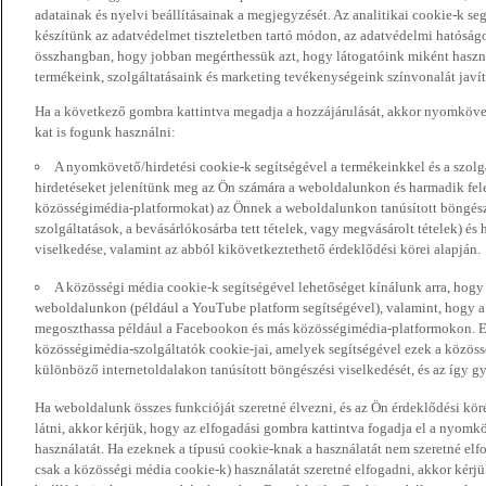
adatainak és nyelvi beállításainak a megjegyzését. Az analitikai cookie-k se
készítünk az adatvédelmet tiszteletben tartó módon, az adatvédelmi hatóság
összhangban, hogy jobban megérthessük azt, hogy látogatóink miként haszn
termékeink, szolgáltatásaink és marketing tevékenységeink színvonalát javí
Ha a következő gombra kattintva megadja a hozzájárulását, akkor nyomkövet
kat is fogunk használni:
A nyomkövető/hirdetési cookie-k segítségével a termékeinkkel és a szolgá
hirdetéseket jelenítünk meg az Ön számára a weboldalunkon és harmadik fel
közösségimédia-platformokat) az Önnek a weboldalunkon tanúsított böngészé
szolgáltatások, a bevásárlókosárba tett tételek, vagy megvásárolt tételek) és
viselkedése, valamint az abból kikövetkeztethető érdeklődési körei alapján.
A közösségi média cookie-k segítségével lehetőséget kínálunk arra, hogy
weboldalunkon (például a YouTube platform segítségével), valamint, hogy 
megoszthassa például a Facebookon és más közösségimédia-platformokon. Eze
közösségimédia-szolgáltatók cookie-jai, amelyek segítségével ezek a közö
különböző internetoldalakon tanúsított böngészési viselkedését, és az így gyű
Ha weboldalunk összes funkcióját szeretné élvezni, és az Ön érdeklődési kör
látni, akkor kérjük, hogy az elfogadási gombra kattintva fogadja el a nyomk
használatát. Ha ezeknek a típusú cookie-knak a használatát nem szeretné elf
csak a közösségi média cookie-k) használatát szeretné elfogadni, akkor kérj