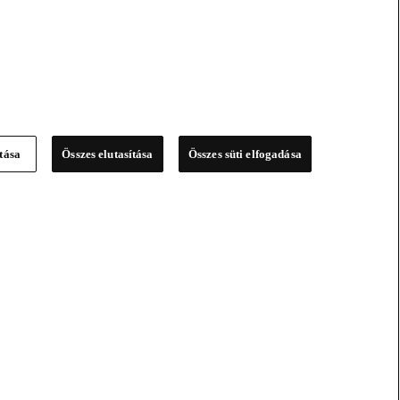
ítása
Összes elutasítása
Összes süti elfogadása