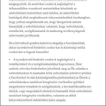
megjegyzését. Az analitikai cookie-k segítségével a
felhasználókra vonatkozó statisztikákat készítünk az
adatvédelmet tiszteletben tartó módon, az adatvédelmi
hatóságok által meghatározott iránymutatásokkal összhangban,
hogy jobban megérthessük azt, hogy látogatóink miként
használják a weboldalunkat, valamint, hogy weboldalunk,
termékeink, szolgáltatásaink és marketing tevékenységeink
színvonalát javíthassuk.
Ha a következő gombra kattintva megadja a hozzájárulását,
akkor nyomkövető/hirdetési cookie-kat és közösségi média
cookie-kat is fogunk használni:
A nyomkövető/hirdetési cookie-k segítségével a
termékeinkkel és a szolgáltatásainkkal kapcsolatos, Önre
szabott, releváns hirdetéseket jelenítünk meg az Ön számára a
weboldalunkon és harmadik felek weboldalain (ideértve például
a Facebookot és más közösségimédia-platformokat) az Önnek a
weboldalunkon tanúsított böngészési viselkedése (például:
megtekintett termékek és szolgáltatások, a bevásárlókosárba tett
tételek, vagy megvásárolt tételek) és harmadik felek weboldalain
tanúsított böngészési viselkedése, valamint az abból
kikövetkeztethető érdeklődési körei alapján.