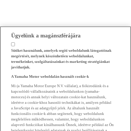
Ügyelünk a magánszférájára
Sütiket használunk, amelyek segíti weboldalunk látogatóinak
megértését, melynek köszönhetően weboldalunkat,
termékeinket, szolgáltatásainkat és marketing stratégiánkat
javíthatjuk.
A Yamaha Motor weboldalán használt cookie-k
Mi (a Yamaha Motor Europe N.V. vállalat), a fiókirodáink és a
kapcsolódó vállalkozásaink a weboldalunkon (yamaha-
motor.eu) és annak helyi változatain cookie-kat használunk,
ideértve a cookie-khoz hasonló technikákat is, amilyen például
a JavaScript és az adatgyűjtő jelek. Az általunk használt
funkcionális cookie-k abban segítenek, hogy weboldalunk
megfelelően működhessen, valamint, hogy weboldalunkon
alapvető funkciókat kínálhassunk Önnek, ideértve például az Ön
bejelentkezési hitelesítő adatainak és nyelvi beállításainak a